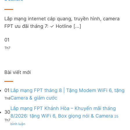
Lắp mạng internet cáp quang, truyền hình, camera
FPT ưu đãi tháng 7: ✓ Hotline [...]
01
Th7
Bài viết mới
01
Lắp mạng FPT tháng 8 | Tặng Modem WiFi 6, tặng
Không
Camera & giảm cước
Th8
có
bình
Lắp mạng FPT Khánh Hòa – Khuyến mãi tháng
30
luận
8/2026: tặng WiFi 6, Box giọng nói & Camera
25
ở
Th7
ở
Lắp
bình luận
Lắp
mạng