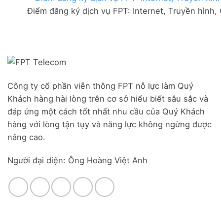
FPT
đãi
Liên
Điểm đăng ký dịch vụ FPT: Internet, Truyền hình,
Đà
Combo
Nghĩa,
Nẵng
WiFi
Huyện
|
6
Đức
Đăng
&
Trọng,
ký
Camera
Lâm
Online,
Đồng
miễn
phí
modem
Công ty cổ phần viễn thông FPT nỗ lực làm Quý
WiFi
Khách hàng hài lòng trên cơ sở hiểu biết sâu sắc và
6
&
đáp ứng một cách tốt nhất nhu cầu của Quý Khách
Box
hàng với lòng tận tụy và năng lực không ngừng được
giọng
nâng cao.
nói
Người đại diện: Ông Hoàng Việt Anh