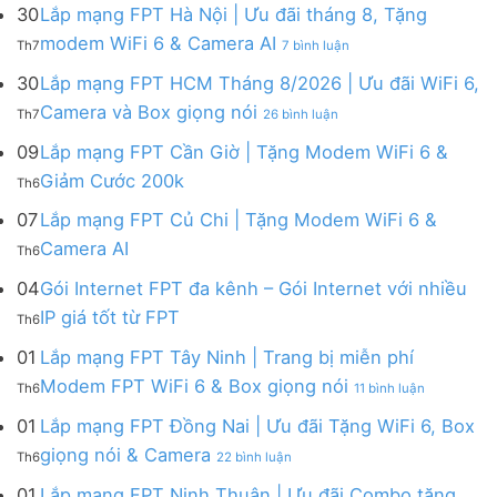
mạng
FPT
30
Lắp mạng FPT Hà Nội | Ưu đãi tháng 8, Tặng
FPT
tháng
ở
modem WiFi 6 & Camera AI
Th7
7 bình luận
Khánh
8
Lắp
Hòa
|
mạng
30
Lắp mạng FPT HCM Tháng 8/2026 | Ưu đãi WiFi 6,
–
Tặng
FPT
ở
Camera và Box giọng nói
Khuyến
Modem
Th7
26 bình luận
Hà
Lắp
mãi
WiFi
Nội
mạng
09
Lắp mạng FPT Cần Giờ | Tặng Modem WiFi 6 &
tháng
6,
|
FPT
8/2026:
tặng
Không
Giảm Cước 200k
Ưu
Th6
HCM
tặng
Camera
có
đãi
Tháng
WiFi
&
bình
07
Lắp mạng FPT Củ Chi | Tặng Modem WiFi 6 &
tháng
8/2026
6,
giảm
luận
8,
Không
Camera AI
|
Box
cước
Th6
ở
Tặng
có
Ưu
giọng
Lắp
modem
bình
04
Gói Internet FPT đa kênh – Gói Internet với nhiều
đãi
nói
mạng
WiFi
luận
WiFi
&
Không
FPT
IP giá tốt từ FPT
6
Th6
ở
6,
Camera
có
Cần
&
Lắp
Camera
bình
Giờ
01
Lắp mạng FPT Tây Ninh | Trang bị miễn phí
Camera
mạng
và
luận
|
AI
ở
FPT
Modem FPT WiFi 6 & Box giọng nói
Box
Th6
11 bình luận
ở
Tặng
Lắp
Củ
giọng
Gói
Modem
mạng
Chi
01
Lắp mạng FPT Đồng Nai | Ưu đãi Tặng WiFi 6, Box
nói
Internet
WiFi
FPT
|
ở
FPT
giọng nói & Camera
6
Th6
22 bình luận
Tây
Tặng
Lắp
đa
&
Ninh
Modem
mạng
kênh
01
Lắp mạng FPT Ninh Thuận | Ưu đãi Combo tặng
Giảm