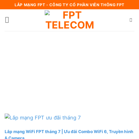
Bỏ
LẮP MẠNG FPT - CÔNG TY CỔ PHẦN VIỄN THÔNG FPT
qua
nội
dung
Lắp mạng WiFi FPT tháng 7 | Ưu đãi Combo WiFi 6, Truyền hình
& Camera