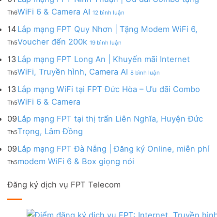
|
WiFi
FPT
–
Cước
ở
WiFi 6 & Camera AI
Trang
6
Th6
12 bình luận
Đồng
Gói
200k
Lắp
bị
&
Nai
Internet
mạng
14
Lắp mạng FPT Quy Nhơn | Tặng Modem WiFi 6,
miễn
Camera
|
với
FPT
phí
AI
ở
Voucher đến 200k
Ưu
nhiều
Th5
19 bình luận
Ninh
Modem
Lắp
đãi
IP
Thuận
FPT
mạng
13
Lắp mạng FPT Long An | Khuyến mãi Internet
Tặng
giá
|
WiFi
FPT
WiFi
tốt
ở
WiFi, Truyền hình, Camera AI
Ưu
6
Th5
8 bình luận
Quy
6,
từ
Lắp
đãi
&
Nhơn
Box
FPT
mạng
13
Lắp mạng WiFi tại FPT Đức Hòa – Ưu đãi Combo
Combo
Box
|
giọng
FPT
tặng
giọng
Không
WiFi 6 & Camera
Tặng
nói
Th5
Long
WiFi
nói
có
Modem
&
An
6
bình
09
Lắp mạng FPT tại thị trấn Liên Nghĩa, Huyện Đức
WiFi
Camera
|
&
luận
6,
Không
Trọng, Lâm Đồng
Khuyến
Camera
Th5
ở
Voucher
có
mãi
AI
Lắp
đến
bình
09
Lắp mạng FPT Đà Nẵng | Đăng ký Online, miễn phí
Internet
mạng
200k
luận
WiFi,
Không
WiFi
modem WiFi 6 & Box giọng nói
Th5
ở
Truyền
có
tại
Lắp
hình,
bình
FPT
mạng
Camera
Đăng ký dịch vụ FPT Telecom
luận
Đức
FPT
AI
ở
Hòa
tại
Lắp
–
thị
mạng
Ưu
trấn