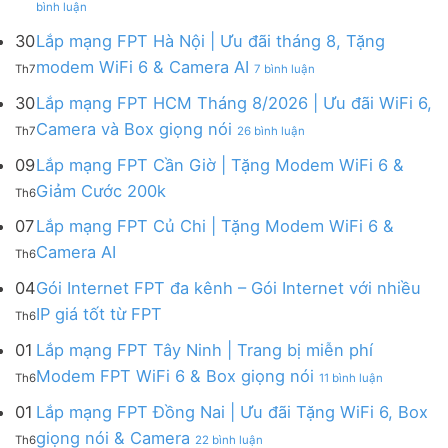
Lắp
bình luận
Lắp
mạng
mạng
FPT
30
Lắp mạng FPT Hà Nội | Ưu đãi tháng 8, Tặng
FPT
tháng
ở
modem WiFi 6 & Camera AI
Th7
7 bình luận
Khánh
8
Lắp
Hòa
|
mạng
30
Lắp mạng FPT HCM Tháng 8/2026 | Ưu đãi WiFi 6,
–
Tặng
FPT
ở
Camera và Box giọng nói
Khuyến
Modem
Th7
26 bình luận
Hà
Lắp
mãi
WiFi
Nội
mạng
09
Lắp mạng FPT Cần Giờ | Tặng Modem WiFi 6 &
tháng
6,
|
FPT
8/2026:
tặng
Không
Giảm Cước 200k
Ưu
Th6
HCM
tặng
Camera
có
đãi
Tháng
WiFi
&
bình
07
Lắp mạng FPT Củ Chi | Tặng Modem WiFi 6 &
tháng
8/2026
6,
giảm
luận
8,
Không
Camera AI
|
Box
cước
Th6
ở
Tặng
có
Ưu
giọng
Lắp
modem
bình
04
Gói Internet FPT đa kênh – Gói Internet với nhiều
đãi
nói
mạng
WiFi
luận
WiFi
&
Không
FPT
IP giá tốt từ FPT
6
Th6
ở
6,
Camera
có
Cần
&
Lắp
Camera
bình
Giờ
01
Lắp mạng FPT Tây Ninh | Trang bị miễn phí
Camera
mạng
và
luận
|
AI
ở
FPT
Modem FPT WiFi 6 & Box giọng nói
Box
Th6
11 bình luận
ở
Tặng
Lắp
Củ
giọng
Gói
Modem
mạng
Chi
01
Lắp mạng FPT Đồng Nai | Ưu đãi Tặng WiFi 6, Box
nói
Internet
WiFi
FPT
|
ở
FPT
giọng nói & Camera
6
Th6
22 bình luận
Tây
Tặng