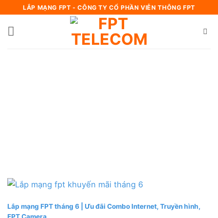
Bỏ
LẮP MẠNG FPT - CÔNG TY CỔ PHẦN VIỄN THÔNG FPT
qua
nội
dung
Lắp mạng FPT tháng 6 | Ưu đãi Combo Internet, Truyền hình,
FPT Camera