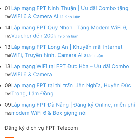
Lắp
đa
&
Ninh
Modem
mạng
kênh
01
Lắp mạng FPT Ninh Thuận | Ưu đãi Combo tặng
Giảm
|
WiFi
FPT
–
Cước
ở
WiFi 6 & Camera AI
Trang
6
Th6
12 bình luận
Đồng
Gói
200k
Lắp
bị
&
Nai
Internet
mạng
14
Lắp mạng FPT Quy Nhơn | Tặng Modem WiFi 6,
miễn
Camera
|
với
FPT
phí
AI
ở
Voucher đến 200k
Ưu
nhiều
Th5
19 bình luận
Ninh
Modem
Lắp
đãi
IP
Thuận
FPT
mạng
13
Lắp mạng FPT Long An | Khuyến mãi Internet
Tặng
giá
|
WiFi
FPT
WiFi
tốt
ở
WiFi, Truyền hình, Camera AI
Ưu
6
Th5
8 bình luận
Quy
6,
từ
Lắp
đãi
&
Nhơn
Box
FPT
mạng
13
Lắp mạng WiFi tại FPT Đức Hòa – Ưu đãi Combo
Combo
Box
|
giọng
FPT
tặng
giọng
Không
WiFi 6 & Camera
Tặng
nói
Th5
Long
WiFi
nói
có
Modem
&
An
6
bình
09
Lắp mạng FPT tại thị trấn Liên Nghĩa, Huyện Đức
WiFi
Camera
|
&
luận
6,
Không
Trọng, Lâm Đồng
Khuyến
Camera
Th5
ở
Voucher
có
mãi
AI
Lắp
đến
bình
09
Lắp mạng FPT Đà Nẵng | Đăng ký Online, miễn phí
Internet
mạng
200k
luận
WiFi,
Không
WiFi
modem WiFi 6 & Box giọng nói
Th5
ở
Truyền
có
tại
Lắp
hình,
bình
FPT
mạng
Camera
Đăng ký dịch vụ FPT Telecom
luận
Đức
FPT
AI
ở
Hòa
tại
Lắp
–