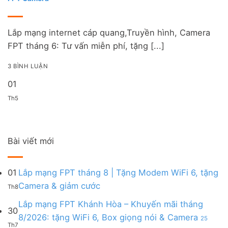
Lắp mạng internet cáp quang,Truyền hình, Camera
FPT tháng 6: Tư vấn miễn phí, tặng [...]
3 BÌNH LUẬN
01
Th5
Bài viết mới
01
Lắp mạng FPT tháng 8 | Tặng Modem WiFi 6, tặng
Không
Camera & giảm cước
Th8
có
bình
Lắp mạng FPT Khánh Hòa – Khuyến mãi tháng
30
luận
8/2026: tặng WiFi 6, Box giọng nói & Camera
25
ở
Th7
ở