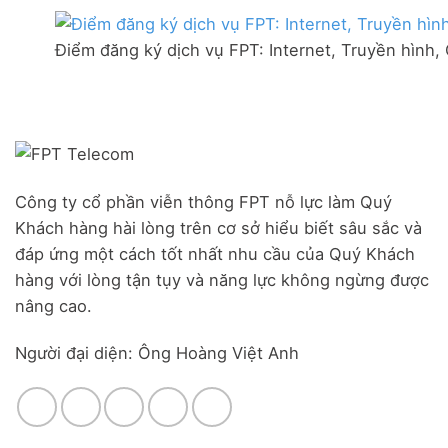
thị
mạng
Ưu
trấn
FPT
đãi
Liên
Điểm đăng ký dịch vụ FPT: Internet, Truyền hình,
Đà
Combo
Nghĩa,
Nẵng
WiFi
Huyện
|
6
Đức
Đăng
&
Trọng,
ký
Camera
Lâm
Online,
Đồng
miễn
phí
modem
Công ty cổ phần viễn thông FPT nỗ lực làm Quý
WiFi
Khách hàng hài lòng trên cơ sở hiểu biết sâu sắc và
6
&
đáp ứng một cách tốt nhất nhu cầu của Quý Khách
Box
hàng với lòng tận tụy và năng lực không ngừng được
giọng
nâng cao.
nói
Người đại diện: Ông Hoàng Việt Anh