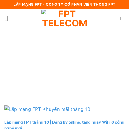
Bỏ
LẮP MẠNG FPT - CÔNG TY CỔ PHẦN VIỄN THÔNG FPT
qua
nội
dung
Lắp mạng FPT tháng 10 | Đăng ký online, tặng ngay WiFi 6 công
nghệ mới