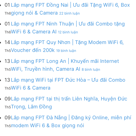
Gói
Modem
mạng
Chi
01
Lắp mạng FPT Đồng Nai | Ưu đãi Tặng WiFi 6, Box
nói
Internet
WiFi
FPT
|
ở
FPT
giọng nói & Camera
6
Th6
22 bình luận
Tây
Tặng
Lắp
đa
&
Ninh
Modem
mạng
kênh
01
Lắp mạng FPT Ninh Thuận | Ưu đãi Combo tặng
Giảm
|
WiFi
FPT
–
Cước
ở
WiFi 6 & Camera AI
Trang
6
Th6
12 bình luận
Đồng
Gói
200k
Lắp
bị
&
Nai
Internet
mạng
14
Lắp mạng FPT Quy Nhơn | Tặng Modem WiFi 6,
miễn
Camera
|
với
FPT
phí
AI
ở
Voucher đến 200k
Ưu
nhiều
Th5
19 bình luận
Ninh
Modem
Lắp
đãi
IP
Thuận
FPT
mạng
13
Lắp mạng FPT Long An | Khuyến mãi Internet
Tặng
giá
|
WiFi
FPT
WiFi
tốt
ở
WiFi, Truyền hình, Camera AI
Ưu
6
Th5
8 bình luận
Quy
6,
từ
Lắp
đãi
&
Nhơn
Box
FPT
mạng
13
Lắp mạng WiFi tại FPT Đức Hòa – Ưu đãi Combo
Combo
Box
|
giọng
FPT
tặng
giọng
Không
WiFi 6 & Camera
Tặng
nói
Th5
Long
WiFi
nói
có
Modem
&
An
6
bình
09
Lắp mạng FPT tại thị trấn Liên Nghĩa, Huyện Đức
WiFi
Camera
|
&
luận
6,
Không
Trọng, Lâm Đồng
Khuyến
Camera
Th5
ở
Voucher
có
mãi
AI
Lắp
đến
bình
09
Lắp mạng FPT Đà Nẵng | Đăng ký Online, miễn phí
Internet
mạng
200k
luận
WiFi,
Không
WiFi
modem WiFi 6 & Box giọng nói
Th5
ở
Truyền
có
tại
Lắp
hình,
bình
FPT