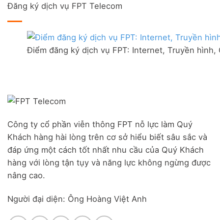
mạng
Camera
Đăng ký dịch vụ FPT Telecom
luận
Đức
FPT
AI
ở
Hòa
tại
Lắp
–
thị
mạng
Ưu
trấn
FPT
đãi
Liên
Điểm đăng ký dịch vụ FPT: Internet, Truyền hình,
Đà
Combo
Nghĩa,
Nẵng
WiFi
Huyện
|
6
Đức
Đăng
&
Trọng,
ký
Camera
Lâm
Online,
Đồng
miễn
phí
modem
Công ty cổ phần viễn thông FPT nỗ lực làm Quý
WiFi
Khách hàng hài lòng trên cơ sở hiểu biết sâu sắc và
6
&
đáp ứng một cách tốt nhất nhu cầu của Quý Khách
Box
hàng với lòng tận tụy và năng lực không ngừng được
giọng
nâng cao.
nói
Người đại diện: Ông Hoàng Việt Anh