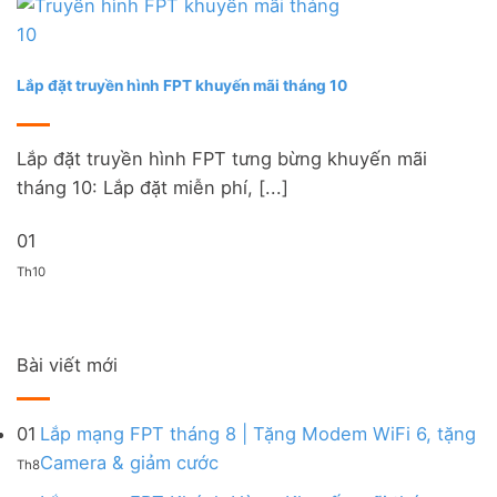
Lắp đặt truyền hình FPT khuyến mãi tháng 10
Lắp đặt truyền hình FPT tưng bừng khuyến mãi
tháng 10: Lắp đặt miễn phí, [...]
01
Th10
Bài viết mới
01
Lắp mạng FPT tháng 8 | Tặng Modem WiFi 6, tặng
Không
Camera & giảm cước
Th8
có
bình