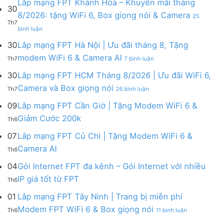
Lắp mạng FPT Khánh Hòa – Khuyến mãi tháng
30
luận
8/2026: tặng WiFi 6, Box giọng nói & Camera
25
ở
Th7
ở
Lắp
bình luận
Lắp
mạng
mạng
FPT
30
Lắp mạng FPT Hà Nội | Ưu đãi tháng 8, Tặng
FPT
tháng
ở
modem WiFi 6 & Camera AI
Th7
7 bình luận
Khánh
8
Lắp
Hòa
|
mạng
30
Lắp mạng FPT HCM Tháng 8/2026 | Ưu đãi WiFi 6,
–
Tặng
FPT
ở
Camera và Box giọng nói
Khuyến
Modem
Th7
26 bình luận
Hà
Lắp
mãi
WiFi
Nội
mạng
09
Lắp mạng FPT Cần Giờ | Tặng Modem WiFi 6 &
tháng
6,
|
FPT
8/2026:
tặng
Không
Giảm Cước 200k
Ưu
Th6
HCM
tặng
Camera
có
đãi
Tháng
WiFi
&
bình
07
Lắp mạng FPT Củ Chi | Tặng Modem WiFi 6 &
tháng
8/2026
6,
giảm
luận
8,
Không
Camera AI
|
Box
cước
Th6
ở
Tặng
có
Ưu
giọng
Lắp
modem
bình
04
Gói Internet FPT đa kênh – Gói Internet với nhiều
đãi
nói
mạng
WiFi
luận
WiFi
&
Không
FPT
IP giá tốt từ FPT
6
Th6
ở
6,
Camera
có
Cần
&
Lắp
Camera
bình
Giờ
01
Lắp mạng FPT Tây Ninh | Trang bị miễn phí
Camera
mạng
và
luận
|
AI
ở
FPT
Modem FPT WiFi 6 & Box giọng nói
Box
Th6
11 bình luận
ở
Tặng
Lắp
Củ
giọng