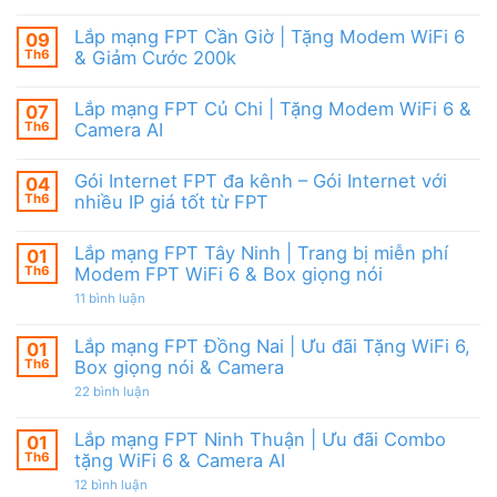
cước
Lắp
Box
đãi
mạng
giọng
tháng
FPT
nói
Lắp mạng FPT Cần Giờ | Tặng Modem WiFi 6
09
8,
HCM
&
Tặng
Th6
& Giảm Cước 200k
Tháng
Camera
modem
8/2026
Không
WiFi
|
có
6
Ưu
Lắp mạng FPT Củ Chi | Tặng Modem WiFi 6 &
07
bình
&
đãi
luận
Camera
Th6
Camera AI
WiFi
ở
AI
6,
Lắp
Không
Camera
mạng
có
và
Gói Internet FPT đa kênh – Gói Internet với
04
FPT
bình
Box
Cần
luận
Th6
nhiều IP giá tốt từ FPT
giọng
Giờ
ở
nói
|
Lắp
Không
Tặng
mạng
có
Lắp mạng FPT Tây Ninh | Trang bị miễn phí
01
Modem
FPT
bình
WiFi
Củ
luận
Th6
Modem FPT WiFi 6 & Box giọng nói
6
Chi
ở
&
|
Gói
ở
11 bình luận
Giảm
Tặng
Internet
Lắp
Cước
Modem
FPT
mạng
200k
WiFi
đa
FPT
Lắp mạng FPT Đồng Nai | Ưu đãi Tặng WiFi 6,
01
6
kênh
Tây
Th6
Box giọng nói & Camera
&
–
Ninh
Camera
Gói
|
ở
22 bình luận
AI
Internet
Trang
Lắp
với
bị
mạng
nhiều
miễn
FPT
Lắp mạng FPT Ninh Thuận | Ưu đãi Combo
01
IP
phí
Đồng
giá
Modem
Th6
tặng WiFi 6 & Camera AI
Nai
tốt
FPT
|
từ
ở
12 bình luận
WiFi
Ưu