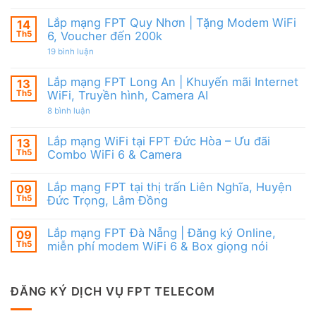
FPT
Lắp
6
đãi
mạng
&
Tặng
FPT
Box
Lắp mạng FPT Quy Nhơn | Tặng Modem WiFi
14
WiFi
Ninh
giọng
6,
Th5
6, Voucher đến 200k
Thuận
nói
Box
|
ở
19 bình luận
giọng
Ưu
Lắp
nói
đãi
mạng
&
Combo
FPT
Camera
Lắp mạng FPT Long An | Khuyến mãi Internet
13
tặng
Quy
WiFi
Th5
WiFi, Truyền hình, Camera AI
Nhơn
6
|
ở
8 bình luận
&
Tặng
Lắp
Camera
Modem
mạng
AI
WiFi
FPT
Lắp mạng WiFi tại FPT Đức Hòa – Ưu đãi
13
6,
Long
Voucher
Th5
Combo WiFi 6 & Camera
An
đến
|
Không
200k
Khuyến
có
mãi
Lắp mạng FPT tại thị trấn Liên Nghĩa, Huyện
09
bình
Internet
luận
Th5
Đức Trọng, Lâm Đồng
WiFi,
ở
Truyền
Lắp
Không
hình,
mạng
có
Camera
Lắp mạng FPT Đà Nẵng | Đăng ký Online,
09
WiFi
bình
AI
tại
luận
Th5
miễn phí modem WiFi 6 & Box giọng nói
FPT
ở
Đức
Lắp
Không
Hòa
mạng
có
–
FPT
bình
Ưu
tại
luận
ĐĂNG KÝ DỊCH VỤ FPT TELECOM
đãi
thị
ở
Combo
trấn
Lắp
WiFi
Liên
mạng