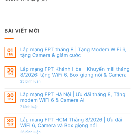
BÀI VIẾT MỚI
Lắp mạng FPT tháng 8 | Tặng Modem WiFi 6,
01
Th8
tặng Camera & giảm cước
Không
có
Lắp mạng FPT Khánh Hòa – Khuyến mãi tháng
30
bình
luận
Th7
8/2026: tặng WiFi 6, Box giọng nói & Camera
ở
Lắp
ở
25 bình luận
mạng
Lắp
FPT
mạng
tháng
FPT
Lắp mạng FPT Hà Nội | Ưu đãi tháng 8, Tặng
30
8
Khánh
Th7
modem WiFi 6 & Camera AI
|
Hòa
Tặng
–
ở
7 bình luận
Modem
Khuyến
Lắp
WiFi
mãi
mạng
6,
tháng
FPT
Lắp mạng FPT HCM Tháng 8/2026 | Ưu đãi
30
tặng
8/2026:
Hà
Camera
tặng
Th7
WiFi 6, Camera và Box giọng nói
Nội
&
WiFi
|
giảm
ở
26 bình luận
6,
Ưu