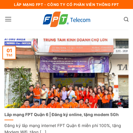
Bỏ
LẮP MẠNG FPT - CÔNG TY CỔ PHẦN VIỄN THÔNG FPT
qua
nội
dung
01
Th1
Lắp mạng FPT Quận 6 | Đăng ký online, tặng modem 5Gh
Đăng ký lắp mạng internet FPT Quận 6 miễn phí 100%, tặng
Modem Wifi, tặng [...]