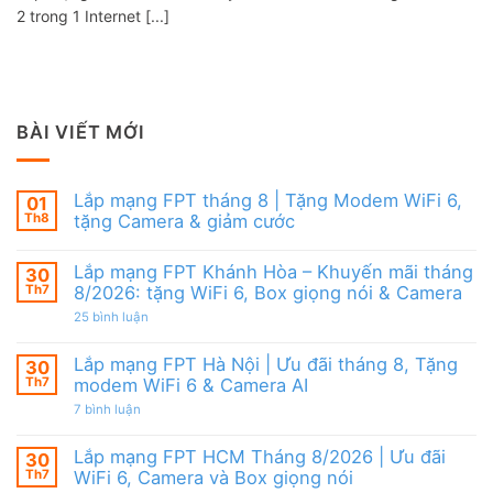
2 trong 1 Internet [...]
BÀI VIẾT MỚI
Lắp mạng FPT tháng 8 | Tặng Modem WiFi 6,
01
Th8
tặng Camera & giảm cước
Không
có
Lắp mạng FPT Khánh Hòa – Khuyến mãi tháng
30
bình
luận
Th7
8/2026: tặng WiFi 6, Box giọng nói & Camera
ở
Lắp
ở
25 bình luận
mạng
Lắp
FPT
mạng
tháng
FPT
Lắp mạng FPT Hà Nội | Ưu đãi tháng 8, Tặng
30
8
Khánh
Th7
modem WiFi 6 & Camera AI
|
Hòa
Tặng
–
ở
7 bình luận
Modem
Khuyến
Lắp
WiFi
mãi
mạng
6,
tháng
FPT
Lắp mạng FPT HCM Tháng 8/2026 | Ưu đãi
30
tặng
8/2026:
Hà
Camera
tặng
Th7
WiFi 6, Camera và Box giọng nói
Nội
&
WiFi