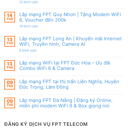
|
từ
ở
12 bình luận
WiFi
Ưu
FPT
Lắp
6
đãi
mạng
&
Tặng
FPT
Box
Lắp mạng FPT Quy Nhơn | Tặng Modem WiFi
14
WiFi
Ninh
giọng
6,
Th5
6, Voucher đến 200k
Thuận
nói
Box
|
ở
19 bình luận
giọng
Ưu
Lắp
nói
đãi
mạng
&
Combo
FPT
Camera
Lắp mạng FPT Long An | Khuyến mãi Internet
13
tặng
Quy
WiFi
Th5
WiFi, Truyền hình, Camera AI
Nhơn
6
|
ở
8 bình luận
&
Tặng
Lắp
Camera
Modem
mạng
AI
WiFi
FPT
Lắp mạng WiFi tại FPT Đức Hòa – Ưu đãi
13
6,
Long
Voucher
Th5
Combo WiFi 6 & Camera
An
đến
|
Không
200k
Khuyến
có
mãi
Lắp mạng FPT tại thị trấn Liên Nghĩa, Huyện
09
bình
Internet
luận
Th5
Đức Trọng, Lâm Đồng
WiFi,
ở
Truyền
Lắp
Không
hình,
mạng
có
Camera
Lắp mạng FPT Đà Nẵng | Đăng ký Online,
09
WiFi
bình
AI
tại
luận
Th5
miễn phí modem WiFi 6 & Box giọng nói
FPT
ở
Đức
Lắp
Không
Hòa
mạng
có
–
FPT
bình
Ưu
tại
luận
ĐĂNG KÝ DỊCH VỤ FPT TELECOM
đãi
thị
ở