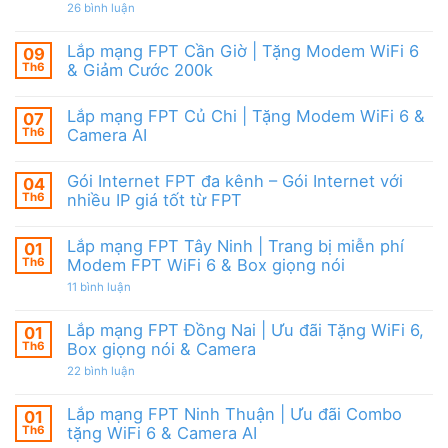
|
giảm
ở
26 bình luận
6,
Ưu
cước
Lắp
Box
đãi
mạng
giọng
tháng
FPT
nói
Lắp mạng FPT Cần Giờ | Tặng Modem WiFi 6
09
8,
HCM
&
Tặng
Th6
& Giảm Cước 200k
Tháng
Camera
modem
8/2026
Không
WiFi
|
có
6
Ưu
Lắp mạng FPT Củ Chi | Tặng Modem WiFi 6 &
07
bình
&
đãi
luận
Camera
Th6
Camera AI
WiFi
ở
AI
6,
Lắp
Không
Camera
mạng
có
và
Gói Internet FPT đa kênh – Gói Internet với
04
FPT
bình
Box
Cần
luận
Th6
nhiều IP giá tốt từ FPT
giọng
Giờ
ở
nói
|
Lắp
Không
Tặng
mạng
có
Lắp mạng FPT Tây Ninh | Trang bị miễn phí
01
Modem
FPT
bình
WiFi
Củ
luận
Th6
Modem FPT WiFi 6 & Box giọng nói
6
Chi
ở
&
|
Gói
ở
11 bình luận
Giảm
Tặng
Internet
Lắp
Cước
Modem
FPT
mạng
200k
WiFi
đa
FPT
Lắp mạng FPT Đồng Nai | Ưu đãi Tặng WiFi 6,
01
6
kênh
Tây
Th6
Box giọng nói & Camera
&
–
Ninh
Camera
Gói
|
ở
22 bình luận
AI
Internet
Trang
Lắp
với
bị
mạng
nhiều
miễn
FPT
Lắp mạng FPT Ninh Thuận | Ưu đãi Combo
01
IP
phí
Đồng
giá
Modem
Th6
tặng WiFi 6 & Camera AI
Nai
tốt
FPT