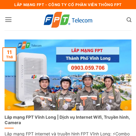
Bỏ
LẮP MẠNG FPT - CÔNG TY CỔ PHẦN VIỄN THÔNG FPT
qua
nội
dung
11
Th8
Lắp mạng FPT Vĩnh Long | Dịch vụ Internet Wifi, Truyền hình,
Camera
Lắp mạng FPT internet và truyền hình FPT Vĩnh Long: ⚡️Combo