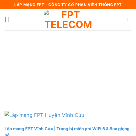
Bỏ
LẮP MẠNG FPT - CÔNG TY CỔ PHẦN VIỄN THÔNG FPT
qua
nội
dung
Lắp mạng FPT Vĩnh Cửu | Trang bị miễn phí WiFi 6 & Box giọng
nói