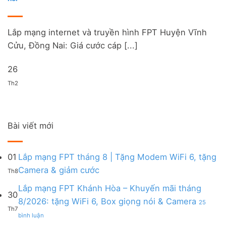
Lắp mạng internet và truyền hình FPT Huyện Vĩnh
Cửu, Đồng Nai: Giá cước cáp [...]
26
Th2
Bài viết mới
01
Lắp mạng FPT tháng 8 | Tặng Modem WiFi 6, tặng
Không
Camera & giảm cước
Th8
có
bình
Lắp mạng FPT Khánh Hòa – Khuyến mãi tháng
30
luận
8/2026: tặng WiFi 6, Box giọng nói & Camera
25
ở
Th7
ở
Lắp
bình luận
Lắp
mạng