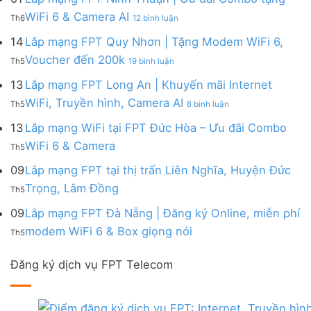
|
WiFi
FPT
–
Cước
ở
WiFi 6 & Camera AI
Trang
6
Th6
12 bình luận
Đồng
Gói
200k
Lắp
bị
&
Nai
Internet
mạng
14
Lắp mạng FPT Quy Nhơn | Tặng Modem WiFi 6,
miễn
Camera
|
với
FPT
phí
AI
ở
Voucher đến 200k
Ưu
nhiều
Th5
19 bình luận
Ninh
Modem
Lắp
đãi
IP
Thuận
FPT
mạng
13
Lắp mạng FPT Long An | Khuyến mãi Internet
Tặng
giá
|
WiFi
FPT
WiFi
tốt
ở
WiFi, Truyền hình, Camera AI
Ưu
6
Th5
8 bình luận
Quy
6,
từ
Lắp
đãi
&
Nhơn
Box
FPT
mạng
13
Lắp mạng WiFi tại FPT Đức Hòa – Ưu đãi Combo
Combo
Box
|
giọng
FPT
tặng
giọng
Không
WiFi 6 & Camera
Tặng
nói
Th5
Long
WiFi
nói
có
Modem
&
An
6
bình
09
Lắp mạng FPT tại thị trấn Liên Nghĩa, Huyện Đức
WiFi
Camera
|
&
luận
6,
Không
Trọng, Lâm Đồng
Khuyến
Camera
Th5
ở
Voucher
có
mãi
AI
Lắp
đến
bình
09
Lắp mạng FPT Đà Nẵng | Đăng ký Online, miễn phí
Internet
mạng
200k
luận
WiFi,
Không
WiFi
modem WiFi 6 & Box giọng nói
Th5
ở
Truyền
có
tại
Lắp
hình,
bình
FPT
mạng
Camera
Đăng ký dịch vụ FPT Telecom
luận
Đức
FPT
AI
ở
Hòa
tại
Lắp
–
thị
mạng
Ưu
trấn