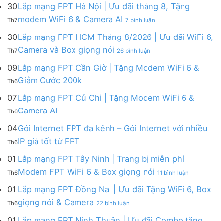
mạng
FPT
30
Lắp mạng FPT Hà Nội | Ưu đãi tháng 8, Tặng
FPT
tháng
ở
modem WiFi 6 & Camera AI
Th7
7 bình luận
Khánh
8
Lắp
Hòa
|
mạng
30
Lắp mạng FPT HCM Tháng 8/2026 | Ưu đãi WiFi 6,
–
Tặng
FPT
ở
Camera và Box giọng nói
Khuyến
Modem
Th7
26 bình luận
Hà
Lắp
mãi
WiFi
Nội
mạng
09
Lắp mạng FPT Cần Giờ | Tặng Modem WiFi 6 &
tháng
6,
|
FPT
8/2026:
tặng
Không
Giảm Cước 200k
Ưu
Th6
HCM
tặng
Camera
có
đãi
Tháng
WiFi
&
bình
07
Lắp mạng FPT Củ Chi | Tặng Modem WiFi 6 &
tháng
8/2026
6,
giảm
luận
8,
Không
Camera AI
|
Box
cước
Th6
ở
Tặng
có
Ưu
giọng
Lắp
modem
bình
04
Gói Internet FPT đa kênh – Gói Internet với nhiều
đãi
nói
mạng
WiFi
luận
WiFi
&
Không
FPT
IP giá tốt từ FPT
6
Th6
ở
6,
Camera
có
Cần
&
Lắp
Camera
bình
Giờ
01
Lắp mạng FPT Tây Ninh | Trang bị miễn phí
Camera
mạng
và
luận
|
AI
ở
FPT
Modem FPT WiFi 6 & Box giọng nói
Box
Th6
11 bình luận
ở
Tặng
Lắp
Củ
giọng
Gói
Modem
mạng
Chi
01
Lắp mạng FPT Đồng Nai | Ưu đãi Tặng WiFi 6, Box
nói
Internet
WiFi
FPT
|
ở
FPT
giọng nói & Camera
6
Th6
22 bình luận
Tây
Tặng
Lắp
đa
&
Ninh
Modem
mạng
kênh
01
Lắp mạng FPT Ninh Thuận | Ưu đãi Combo tặng
Giảm