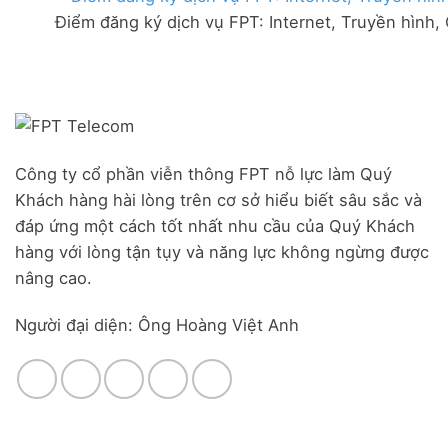
FPT
đãi
Liên
Điểm đăng ký dịch vụ FPT: Internet, Truyền hình,
Đà
Combo
Nghĩa,
Nẵng
WiFi
Huyện
|
6
Đức
Đăng
&
Trọng,
ký
Camera
Lâm
Online,
Đồng
miễn
phí
modem
Công ty cổ phần viễn thông FPT nỗ lực làm Quý
WiFi
Khách hàng hài lòng trên cơ sở hiểu biết sâu sắc và
6
&
đáp ứng một cách tốt nhất nhu cầu của Quý Khách
Box
hàng với lòng tận tụy và năng lực không ngừng được
giọng
nâng cao.
nói
Người đại diện: Ông Hoàng Việt Anh