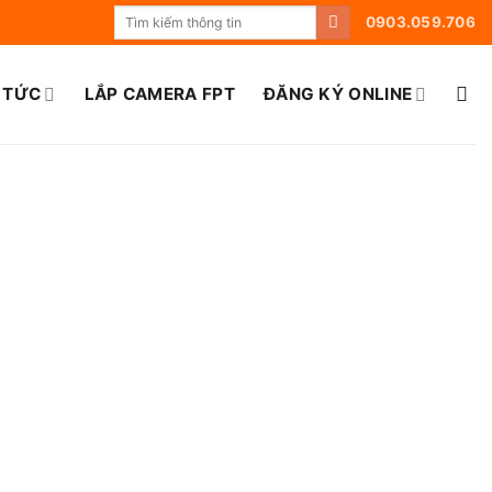
0903.059.706
 TỨC
LẮP CAMERA FPT
ĐĂNG KÝ ONLINE