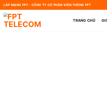
Bỏ
LẮP MẠNG FPT - CÔNG TY CỔ PHẦN VIỄN THÔNG FPT
qua
nội
TRANG CHỦ
GI
dung