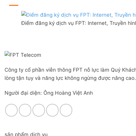
ở
thị
đãi
Lắp
trấn
Combo
mạng
Liên
WiFi
FPT
Nghĩa,
6
Điểm đăng ký dịch vụ FPT: Internet, Truyền hì
Đà
Huyện
&
Nẵng
Đức
Camera
|
Trọng,
Đăng
Lâm
ký
Đồng
Online,
miễn
phí
Công ty cổ phần viễn thông FPT nỗ lực làm Quý Khách
modem
WiFi
lòng tận tụy và năng lực không ngừng được nâng cao.
6
&
Người đại diện: Ông Hoàng Việt Anh
Box
giọng
nói
sản phẩm dịch vụ