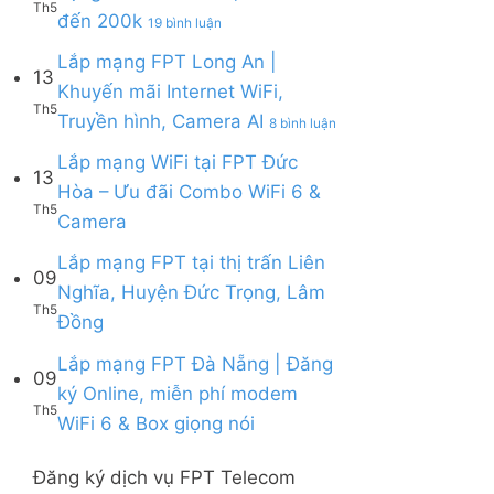
Tặng
6
Th5
FPT
ở
đến 200k
Thuận
19 bình luận
WiFi
&
Lắp
|
6,
Box
mạng
Lắp mạng FPT Long An |
Ưu
Box
giọng
13
FPT
đãi
giọng
Khuyến mãi Internet WiFi,
nói
Quy
Combo
nói
Th5
ở
Truyền hình, Camera AI
Nhơn
8 bình luận
tặng
&
Lắp
|
WiFi
Camera
mạng
Lắp mạng WiFi tại FPT Đức
Tặng
6
13
FPT
Modem
&
Hòa – Ưu đãi Combo WiFi 6 &
Long
WiFi
Camera
Th5
Không
Camera
An
6,
AI
có
|
Voucher
bình
Lắp mạng FPT tại thị trấn Liên
Khuyến
đến
09
luận
mãi
200k
Nghĩa, Huyện Đức Trọng, Lâm
ở
Internet
Th5
Không
Đồng
Lắp
WiFi,
có
mạng
Truyền
bình
Lắp mạng FPT Đà Nẵng | Đăng
WiFi
hình,
09
luận
tại
Camera
ký Online, miễn phí modem
ở
FPT
AI
Th5
Không
WiFi 6 & Box giọng nói
Lắp
Đức
có
mạng
Hòa
bình
FPT
–
Đăng ký dịch vụ FPT Telecom
luận
tại
Ưu