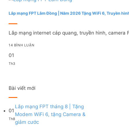
Lắp mạng FPT Lâm Đồng | Năm 2026 Tặng WiFi 6, Truyền hìn
Lắp mạng internet cáp quang, truyền hình, camera F
14 BÌNH LUẬN
01
Th3
Bài viết mới
Lắp mạng FPT tháng 8 | Tặng
01
Modem WiFi 6, tặng Camera &
Th8
Không
giảm cước
có