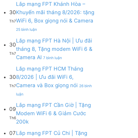
bình
Lắp mạng FPT Khánh Hòa –
luận
30
Khuyến mãi tháng 8/2026: tặng
ở
WiFi 6, Box giọng nói & Camera
Lắp
Th7
mạng
ở
25 bình luận
FPT
Lắp
tháng
mạng
Lắp mạng FPT Hà Nội | Ưu đãi
8
30
FPT
tháng 8, Tặng modem WiFi 6 &
|
Khánh
Th7
Tặng
ở
Camera AI
Hòa
7 bình luận
Modem
Lắp
–
WiFi
mạng
Lắp mạng FPT HCM Tháng
Khuyến
6,
FPT
mãi
30
8/2026 | Ưu đãi WiFi 6,
tặng
Hà
tháng
Camera và Box giọng nói
Camera
Nội
Th7
26 bình
8/2026:
&
|
tặng
ở
luận
giảm
Ưu
WiFi
Lắp
cước
đãi
6,
mạng
Lắp mạng FPT Cần Giờ | Tặng
09
tháng
Box
FPT
Modem WiFi 6 & Giảm Cước
8,
giọng
HCM
Th6
Tặng
Không
200k
nói
Tháng
modem
có
&
8/2026
WiFi
bình
07
Lắp mạng FPT Củ Chi | Tặng
Camera
|
6
luận