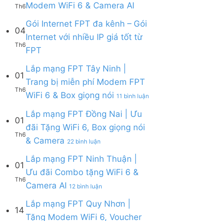
Ưu
Không
Modem WiFi 6 & Camera AI
Th6
ở
&
đãi
có
Lắp
Camera
WiFi
bình
Gói Internet FPT đa kênh – Gói
mạng
AI
04
6,
luận
Internet với nhiều IP giá tốt từ
FPT
Camera
ở
Th6
Cần
Không
và
FPT
Lắp
Giờ
có
Box
mạng
|
bình
giọng
Lắp mạng FPT Tây Ninh |
FPT
Tặng
01
luận
nói
Củ
Trang bị miễn phí Modem FPT
Modem
ở
Chi
Th6
WiFi
ở
WiFi 6 & Box giọng nói
Gói
|
11 bình luận
6
Lắp
Internet
Tặng
&
mạng
Lắp mạng FPT Đồng Nai | Ưu
FPT
Modem
01
Giảm
FPT
đa
WiFi
đãi Tặng WiFi 6, Box giọng nói
Cước
Tây
kênh
6
Th6
ở
& Camera
200k
Ninh
–
22 bình luận
&
Lắp
|
Gói
Camera
mạng
Lắp mạng FPT Ninh Thuận |
Trang
Internet
AI
01
FPT
bị
với
Ưu đãi Combo tặng WiFi 6 &
Đồng
miễn
nhiều
Th6
ở
Camera AI
Nai
12 bình luận
phí
IP
Lắp
|
Modem
giá
mạng
Lắp mạng FPT Quy Nhơn |
Ưu
FPT
tốt
14
FPT
đãi
WiFi
Tặng Modem WiFi 6, Voucher
từ
Ninh