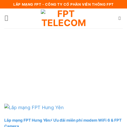
Bỏ
LẮP MẠNG FPT - CÔNG TY CỔ PHẦN VIỄN THÔNG FPT
qua
nội
dung
Lắp mạng FPT Hưng Yên⚡️ Ưu đãi miễn phí modem WiFi 6 & FPT
Camera