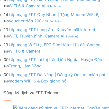
|
WiFi
FPT
–
Cước
ở
WiFi 6 & Camera AI
Trang
6
Th6
12 bình luận
Đồng
Gói
200k
Lắp
bị
&
Nai
Internet
mạng
14
Lắp mạng FPT Quy Nhơn | Tặng Modem WiFi 6,
miễn
Camera
|
với
FPT
phí
AI
ở
Voucher đến 200k
Ưu
nhiều
Th5
19 bình luận
Ninh
Modem
Lắp
đãi
IP
Thuận
FPT
mạng
13
Lắp mạng FPT Long An | Khuyến mãi Internet
Tặng
giá
|
WiFi
FPT
WiFi
tốt
ở
WiFi, Truyền hình, Camera AI
Ưu
6
Th5
8 bình luận
Quy
6,
từ
Lắp
đãi
&
Nhơn
Box
FPT
mạng
13
Lắp mạng WiFi tại FPT Đức Hòa – Ưu đãi Combo
Combo
Box
|
giọng
FPT
tặng
giọng
Không
WiFi 6 & Camera
Tặng
nói
Th5
Long
WiFi
nói
có
Modem
&
An
6
bình
09
Lắp mạng FPT tại thị trấn Liên Nghĩa, Huyện Đức
WiFi
Camera
|
&
luận
6,
Không
Trọng, Lâm Đồng
Khuyến
Camera
Th5
ở
Voucher
có
mãi
AI
Lắp
đến
bình
09
Lắp mạng FPT Đà Nẵng | Đăng ký Online, miễn phí
Internet
mạng
200k
luận
WiFi,
Không
WiFi
modem WiFi 6 & Box giọng nói
Th5
ở
Truyền
có
tại
Lắp
hình,
bình
FPT
mạng
Camera
Đăng ký dịch vụ FPT Telecom
luận
Đức
FPT
AI
ở
Hòa
tại
Lắp
–
thị
mạng
Ưu
trấn