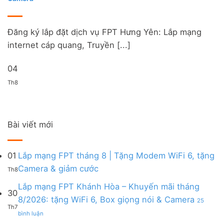
Đăng ký lắp đặt dịch vụ FPT Hưng Yên: Lắp mạng
internet cáp quang, Truyền [...]
04
Th8
Bài viết mới
01
Lắp mạng FPT tháng 8 | Tặng Modem WiFi 6, tặng
Không
Camera & giảm cước
Th8
có
bình
Lắp mạng FPT Khánh Hòa – Khuyến mãi tháng
30
luận
8/2026: tặng WiFi 6, Box giọng nói & Camera
25
ở
Th7
ở
Lắp
bình luận
Lắp
mạng