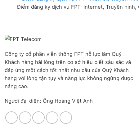
FPT
đãi
Liên
Điểm đăng ký dịch vụ FPT: Internet, Truyền hình,
Đà
Combo
Nghĩa,
Nẵng
WiFi
Huyện
|
6
Đức
Đăng
&
Trọng,
ký
Camera
Lâm
Online,
Đồng
miễn
phí
modem
Công ty cổ phần viễn thông FPT nỗ lực làm Quý
WiFi
Khách hàng hài lòng trên cơ sở hiểu biết sâu sắc và
6
&
đáp ứng một cách tốt nhất nhu cầu của Quý Khách
Box
hàng với lòng tận tụy và năng lực không ngừng được
giọng
nâng cao.
nói
Người đại diện: Ông Hoàng Việt Anh