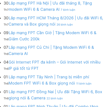
mạng
FPT
30
Lắp mạng FPT Hà Nội | Ưu đãi tháng 8, Tặng
FPT
tháng
ở
modem WiFi 6 & Camera AI
Th7
7 bình luận
Khánh
8
Lắp
Hòa
|
mạng
30
Lắp mạng FPT HCM Tháng 8/2026 | Ưu đãi WiFi 6,
–
Tặng
FPT
ở
Camera và Box giọng nói
Khuyến
Modem
Th7
26 bình luận
Hà
Lắp
mãi
WiFi
Nội
mạng
09
Lắp mạng FPT Cần Giờ | Tặng Modem WiFi 6 &
tháng
6,
|
FPT
8/2026:
tặng
Không
Giảm Cước 200k
Ưu
Th6
HCM
tặng
Camera
có
đãi
Tháng
WiFi
&
bình
07
Lắp mạng FPT Củ Chi | Tặng Modem WiFi 6 &
tháng
8/2026
6,
giảm
luận
8,
Không
Camera AI
|
Box
cước
Th6
ở
Tặng
có
Ưu
giọng
Lắp
modem
bình
04
Gói Internet FPT đa kênh – Gói Internet với nhiều
đãi
nói
mạng
WiFi
luận
WiFi
&
Không
FPT
IP giá tốt từ FPT
6
Th6
ở
6,
Camera
có
Cần
&
Lắp
Camera
bình
Giờ
01
Lắp mạng FPT Tây Ninh | Trang bị miễn phí
Camera
mạng
và
luận
|
AI
ở
FPT
Modem FPT WiFi 6 & Box giọng nói
Box
Th6
11 bình luận
ở
Tặng
Lắp
Củ
giọng
Gói
Modem
mạng
Chi
01
Lắp mạng FPT Đồng Nai | Ưu đãi Tặng WiFi 6, Box
nói
Internet
WiFi
FPT
|
ở
FPT
giọng nói & Camera
6
Th6
22 bình luận
Tây
Tặng
Lắp
đa
&
Ninh
Modem
mạng
kênh
01
Lắp mạng FPT Ninh Thuận | Ưu đãi Combo tặng
Giảm