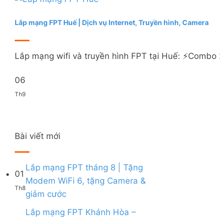
Lắp mạng FPT Huế | Dịch vụ Internet, Truyền hình, Camera
Lắp mạng wifi và truyền hình FPT tại Huế: ⚡️Combo 2 
06
Th9
Bài viết mới
Lắp mạng FPT tháng 8 | Tặng
01
Modem WiFi 6, tặng Camera &
Th8
Không
giảm cước
có
bình
Lắp mạng FPT Khánh Hòa –
luận