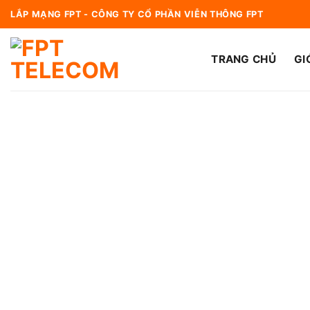
Bỏ
LẮP MẠNG FPT - CÔNG TY CỔ PHẦN VIỄN THÔNG FPT
qua
nội
TRANG CHỦ
GI
dung