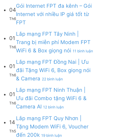
Lắp
Camera
WiFi
bình
Gói Internet FPT đa kênh – Gói
mạng
AI
04
6,
luận
Internet với nhiều IP giá tốt từ
FPT
Camera
ở
Th6
Cần
Không
và
FPT
Lắp
Giờ
có
Box
mạng
|
bình
giọng
Lắp mạng FPT Tây Ninh |
FPT
Tặng
01
luận
nói
Củ
Trang bị miễn phí Modem FPT
Modem
ở
Chi
Th6
WiFi
ở
WiFi 6 & Box giọng nói
Gói
|
11 bình luận
6
Lắp
Internet
Tặng
&
mạng
Lắp mạng FPT Đồng Nai | Ưu
FPT
Modem
01
Giảm
FPT
đa
WiFi
đãi Tặng WiFi 6, Box giọng nói
Cước
Tây
kênh
6
Th6
ở
& Camera
200k
Ninh
–
22 bình luận
&
Lắp
|
Gói
Camera
mạng
Lắp mạng FPT Ninh Thuận |
Trang
Internet
AI
01
FPT
bị
với
Ưu đãi Combo tặng WiFi 6 &
Đồng
miễn
nhiều
Th6
ở
Camera AI
Nai
12 bình luận
phí
IP
Lắp
|
Modem
giá
mạng
Lắp mạng FPT Quy Nhơn |
Ưu
FPT
tốt
14
FPT
đãi
WiFi
Tặng Modem WiFi 6, Voucher
từ
Ninh
Tặng
6
Th5
FPT
ở
đến 200k
Thuận
19 bình luận
WiFi
&