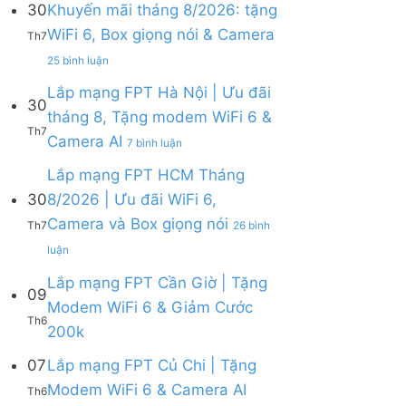
30
Khuyến mãi tháng 8/2026: tặng
ở
WiFi 6, Box giọng nói & Camera
Lắp
Th7
mạng
ở
25 bình luận
FPT
Lắp
tháng
mạng
Lắp mạng FPT Hà Nội | Ưu đãi
8
30
FPT
tháng 8, Tặng modem WiFi 6 &
|
Khánh
Th7
Tặng
ở
Camera AI
Hòa
7 bình luận
Modem
Lắp
–
WiFi
mạng
Lắp mạng FPT HCM Tháng
Khuyến
6,
FPT
mãi
30
8/2026 | Ưu đãi WiFi 6,
tặng
Hà
tháng
Camera và Box giọng nói
Camera
Nội
Th7
26 bình
8/2026:
&
|
tặng
ở
luận
giảm
Ưu
WiFi
Lắp
cước
đãi
6,
mạng
Lắp mạng FPT Cần Giờ | Tặng
09
tháng
Box
FPT
Modem WiFi 6 & Giảm Cước
8,
giọng
HCM
Th6
Tặng
Không
200k
nói
Tháng
modem
có
&
8/2026
WiFi
bình
07
Lắp mạng FPT Củ Chi | Tặng
Camera
|
6
luận
Ưu
Không
Modem WiFi 6 & Camera AI
Th6
ở
&
đãi
có