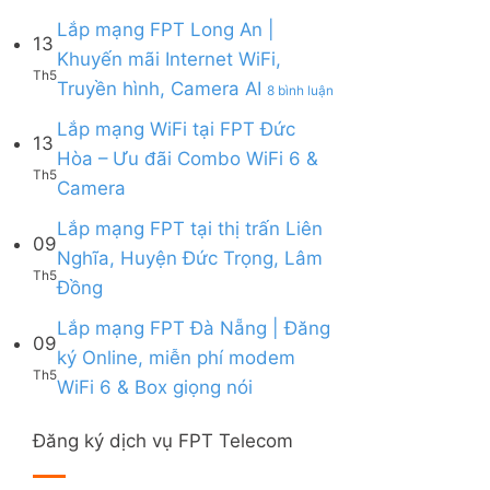
Lắp
|
6,
Box
mạng
Lắp mạng FPT Long An |
Ưu
Box
giọng
13
FPT
đãi
giọng
Khuyến mãi Internet WiFi,
nói
Quy
Combo
nói
Th5
ở
Truyền hình, Camera AI
Nhơn
8 bình luận
tặng
&
Lắp
|
WiFi
Camera
mạng
Lắp mạng WiFi tại FPT Đức
Tặng
6
13
FPT
Modem
&
Hòa – Ưu đãi Combo WiFi 6 &
Long
WiFi
Camera
Th5
Không
Camera
An
6,
AI
có
|
Voucher
bình
Lắp mạng FPT tại thị trấn Liên
Khuyến
đến
09
luận
mãi
200k
Nghĩa, Huyện Đức Trọng, Lâm
ở
Internet
Th5
Không
Đồng
Lắp
WiFi,
có
mạng
Truyền
bình
Lắp mạng FPT Đà Nẵng | Đăng
WiFi
hình,
09
luận
tại
Camera
ký Online, miễn phí modem
ở
FPT
AI
Th5
Không
WiFi 6 & Box giọng nói
Lắp
Đức
có
mạng
Hòa
bình
FPT
–
Đăng ký dịch vụ FPT Telecom
luận
tại
Ưu
ở
thị
đãi
Lắp
trấn