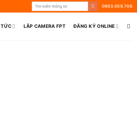
0903.059.706
 TỨC
LẮP CAMERA FPT
ĐĂNG KÝ ONLINE