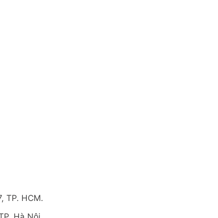
7, TP. HCM.
TP. Hà Nội.