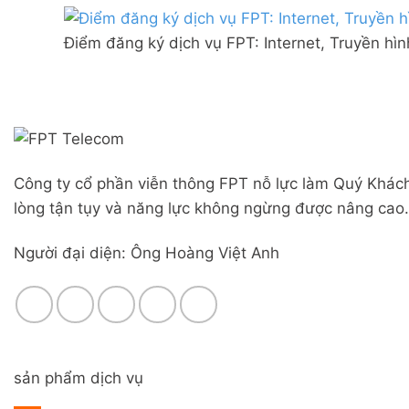
Combo
mạng
Liên
WiFi
FPT
Nghĩa,
6
Điểm đăng ký dịch vụ FPT: Internet, Truyền hì
Đà
Huyện
&
Nẵng
Đức
Camera
|
Trọng,
Đăng
Lâm
ký
Đồng
Online,
miễn
phí
Công ty cổ phần viễn thông FPT nỗ lực làm Quý Khách
modem
WiFi
lòng tận tụy và năng lực không ngừng được nâng cao.
6
&
Người đại diện: Ông Hoàng Việt Anh
Box
giọng
nói
sản phẩm dịch vụ