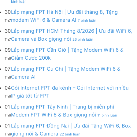
bình luận
Lắp
mạng
mạng
FPT
30
Lắp mạng FPT Hà Nội | Ưu đãi tháng 8, Tặng
FPT
tháng
ở
modem WiFi 6 & Camera AI
Th7
7 bình luận
Khánh
8
Lắp
Hòa
|
mạng
30
Lắp mạng FPT HCM Tháng 8/2026 | Ưu đãi WiFi 6,
–
Tặng
FPT
ở
Camera và Box giọng nói
Khuyến
Modem
Th7
26 bình luận
Hà
Lắp
mãi
WiFi
Nội
mạng
09
Lắp mạng FPT Cần Giờ | Tặng Modem WiFi 6 &
tháng
6,
|
FPT
8/2026:
tặng
Không
Giảm Cước 200k
Ưu
Th6
HCM
tặng
Camera
có
đãi
Tháng
WiFi
&
bình
07
Lắp mạng FPT Củ Chi | Tặng Modem WiFi 6 &
tháng
8/2026
6,
giảm
luận
8,
Không
Camera AI
|
Box
cước
Th6
ở
Tặng
có
Ưu
giọng
Lắp
modem
bình
04
Gói Internet FPT đa kênh – Gói Internet với nhiều
đãi
nói
mạng
WiFi
luận
WiFi
&
Không
FPT
IP giá tốt từ FPT
6
Th6
ở
6,
Camera
có
Cần
&
Lắp
Camera
bình
Giờ
01
Lắp mạng FPT Tây Ninh | Trang bị miễn phí
Camera
mạng
và
luận
|
AI
ở
FPT
Modem FPT WiFi 6 & Box giọng nói
Box
Th6
11 bình luận
ở
Tặng
Lắp
Củ
giọng
Gói
Modem
mạng
Chi
01
Lắp mạng FPT Đồng Nai | Ưu đãi Tặng WiFi 6, Box
nói
Internet
WiFi
FPT
|
ở
FPT
giọng nói & Camera
6
Th6
22 bình luận
Tây
Tặng