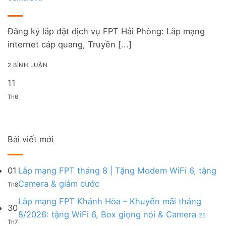
Đăng ký lắp đặt dịch vụ FPT Hải Phòng: Lắp mạng
internet cáp quang, Truyền [...]
2 BÌNH LUẬN
11
Th6
Bài viết mới
01
Lắp mạng FPT tháng 8 | Tặng Modem WiFi 6, tặng
Không
Camera & giảm cước
Th8
có
bình
Lắp mạng FPT Khánh Hòa – Khuyến mãi tháng
30
luận
8/2026: tặng WiFi 6, Box giọng nói & Camera
25
ở
Th7
ở
Lắp