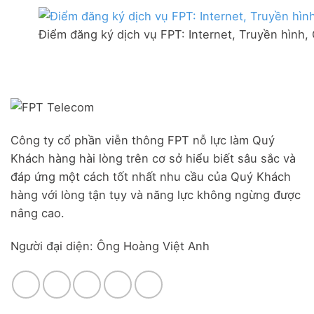
thị
mạng
Ưu
trấn
FPT
đãi
Liên
Điểm đăng ký dịch vụ FPT: Internet, Truyền hình,
Đà
Combo
Nghĩa,
Nẵng
WiFi
Huyện
|
6
Đức
Đăng
&
Trọng,
ký
Camera
Lâm
Online,
Đồng
miễn
phí
modem
Công ty cổ phần viễn thông FPT nỗ lực làm Quý
WiFi
Khách hàng hài lòng trên cơ sở hiểu biết sâu sắc và
6
&
đáp ứng một cách tốt nhất nhu cầu của Quý Khách
Box
hàng với lòng tận tụy và năng lực không ngừng được
giọng
nâng cao.
nói
Người đại diện: Ông Hoàng Việt Anh