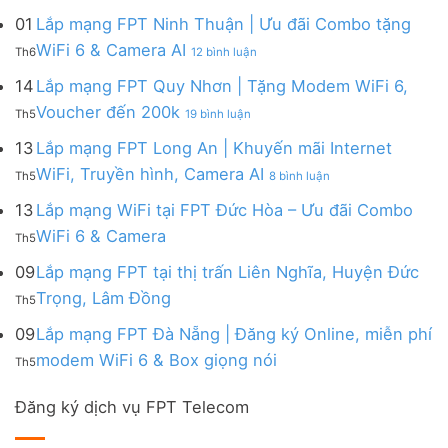
Lắp
đa
&
Ninh
Modem
mạng
kênh
01
Lắp mạng FPT Ninh Thuận | Ưu đãi Combo tặng
Giảm
|
WiFi
FPT
–
Cước
ở
WiFi 6 & Camera AI
Trang
6
Th6
12 bình luận
Đồng
Gói
200k
Lắp
bị
&
Nai
Internet
mạng
14
Lắp mạng FPT Quy Nhơn | Tặng Modem WiFi 6,
miễn
Camera
|
với
FPT
phí
AI
ở
Voucher đến 200k
Ưu
nhiều
Th5
19 bình luận
Ninh
Modem
Lắp
đãi
IP
Thuận
FPT
mạng
13
Lắp mạng FPT Long An | Khuyến mãi Internet
Tặng
giá
|
WiFi
FPT
WiFi
tốt
ở
WiFi, Truyền hình, Camera AI
Ưu
6
Th5
8 bình luận
Quy
6,
từ
Lắp
đãi
&
Nhơn
Box
FPT
mạng
13
Lắp mạng WiFi tại FPT Đức Hòa – Ưu đãi Combo
Combo
Box
|
giọng
FPT
tặng
giọng
Không
WiFi 6 & Camera
Tặng
nói
Th5
Long
WiFi
nói
có
Modem
&
An
6
bình
09
Lắp mạng FPT tại thị trấn Liên Nghĩa, Huyện Đức
WiFi
Camera
|
&
luận
6,
Không
Trọng, Lâm Đồng
Khuyến
Camera
Th5
ở
Voucher
có
mãi
AI
Lắp
đến
bình
09
Lắp mạng FPT Đà Nẵng | Đăng ký Online, miễn phí
Internet
mạng
200k
luận
WiFi,
Không
WiFi
modem WiFi 6 & Box giọng nói
Th5
ở
Truyền
có
tại
Lắp
hình,
bình
FPT
mạng
Camera
Đăng ký dịch vụ FPT Telecom
luận
Đức
FPT
AI
ở
Hòa
tại
Lắp
–