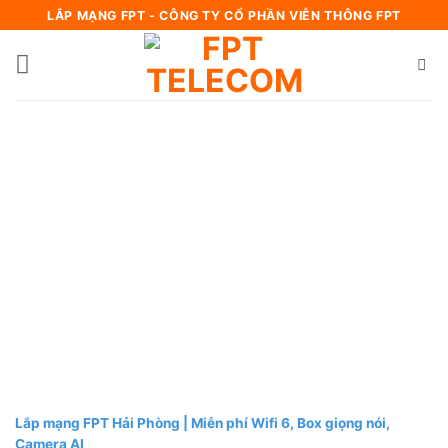
Bỏ
LẮP MẠNG FPT - CÔNG TY CỔ PHẦN VIỄN THÔNG FPT
qua
nội
dung
Lắp mạng FPT Hải Phòng | Miễn phí Wifi 6, Box giọng nói,
Camera AI