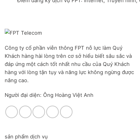
Điểm đăng ký dịch vụ FPT: Internet, Truyền hình,
Đà
Combo
Nghĩa,
Nẵng
WiFi
Huyện
|
6
Đức
Đăng
&
Trọng,
ký
Camera
Lâm
Online,
Đồng
miễn
phí
modem
Công ty cổ phần viễn thông FPT nỗ lực làm Quý
WiFi
Khách hàng hài lòng trên cơ sở hiểu biết sâu sắc và
6
&
đáp ứng một cách tốt nhất nhu cầu của Quý Khách
Box
hàng với lòng tận tụy và năng lực không ngừng được
giọng
nâng cao.
nói
Người đại diện: Ông Hoàng Việt Anh
sản phẩm dịch vụ