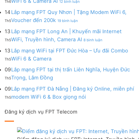
WiFi 6 & Camera AI
Trang
6
Th6
12 bình luận
Đồng
Gói
200k
Lắp
bị
&
Nai
Internet
mạng
14
Lắp mạng FPT Quy Nhơn | Tặng Modem WiFi 6,
miễn
Camera
|
với
FPT
phí
AI
ở
Voucher đến 200k
Ưu
nhiều
Th5
19 bình luận
Ninh
Modem
Lắp
đãi
IP
Thuận
FPT
mạng
13
Lắp mạng FPT Long An | Khuyến mãi Internet
Tặng
giá
|
WiFi
FPT
WiFi
tốt
ở
WiFi, Truyền hình, Camera AI
Ưu
6
Th5
8 bình luận
Quy
6,
từ
Lắp
đãi
&
Nhơn
Box
FPT
mạng
13
Lắp mạng WiFi tại FPT Đức Hòa – Ưu đãi Combo
Combo
Box
|
giọng
FPT
tặng
giọng
Không
WiFi 6 & Camera
Tặng
nói
Th5
Long
WiFi
nói
có
Modem
&
An
6
bình
09
Lắp mạng FPT tại thị trấn Liên Nghĩa, Huyện Đức
WiFi
Camera
|
&
luận
6,
Không
Trọng, Lâm Đồng
Khuyến
Camera
Th5
ở
Voucher
có
mãi
AI
Lắp
đến
bình
09
Lắp mạng FPT Đà Nẵng | Đăng ký Online, miễn phí
Internet
mạng
200k
luận
WiFi,
Không
WiFi
modem WiFi 6 & Box giọng nói
Th5
ở
Truyền
có
tại
Lắp
hình,
bình
FPT
mạng
Camera
Đăng ký dịch vụ FPT Telecom
luận
Đức
FPT
AI
ở
Hòa
tại
Lắp
–
thị
mạng
Ưu
trấn
FPT
đãi
Liên