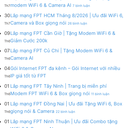
FPT
tháng
ở
modem WiFi 6 & Camera AI
Th7
7 bình luận
Khánh
8
Lắp
Hòa
|
mạng
30
Lắp mạng FPT HCM Tháng 8/2026 | Ưu đãi WiFi 6,
–
Tặng
FPT
ở
Camera và Box giọng nói
Khuyến
Modem
Th7
26 bình luận
Hà
Lắp
mãi
WiFi
Nội
mạng
09
Lắp mạng FPT Cần Giờ | Tặng Modem WiFi 6 &
tháng
6,
|
FPT
8/2026:
tặng
Không
Giảm Cước 200k
Ưu
Th6
HCM
tặng
Camera
có
đãi
Tháng
WiFi
&
bình
07
Lắp mạng FPT Củ Chi | Tặng Modem WiFi 6 &
tháng
8/2026
6,
giảm
luận
8,
Không
Camera AI
|
Box
cước
Th6
ở
Tặng
có
Ưu
giọng
Lắp
modem
bình
04
Gói Internet FPT đa kênh – Gói Internet với nhiều
đãi
nói
mạng
WiFi
luận
WiFi
&
Không
FPT
IP giá tốt từ FPT
6
Th6
ở
6,
Camera
có
Cần
&
Lắp
Camera
bình
Giờ
01
Lắp mạng FPT Tây Ninh | Trang bị miễn phí
Camera
mạng
và
luận
|
AI
ở
FPT
Modem FPT WiFi 6 & Box giọng nói
Box
Th6
11 bình luận
ở
Tặng
Lắp
Củ
giọng
Gói
Modem
mạng
Chi
01
Lắp mạng FPT Đồng Nai | Ưu đãi Tặng WiFi 6, Box
nói
Internet
WiFi
FPT
|
ở
FPT
giọng nói & Camera
6
Th6
22 bình luận
Tây
Tặng
Lắp
đa
&
Ninh
Modem
mạng
kênh
01
Lắp mạng FPT Ninh Thuận | Ưu đãi Combo tặng
Giảm
|
WiFi
FPT
–
Cước
ở