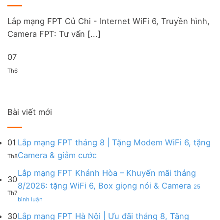
Lắp mạng FPT Củ Chi - Internet WiFi 6, Truyền hình,
Camera FPT: Tư vấn [...]
07
Th6
Bài viết mới
01
Lắp mạng FPT tháng 8 | Tặng Modem WiFi 6, tặng
Không
Camera & giảm cước
Th8
có
bình
Lắp mạng FPT Khánh Hòa – Khuyến mãi tháng
30
luận
8/2026: tặng WiFi 6, Box giọng nói & Camera
25
ở
Th7
ở
Lắp
bình luận
Lắp
mạng
mạng
FPT
30
Lắp mạng FPT Hà Nội | Ưu đãi tháng 8, Tặng