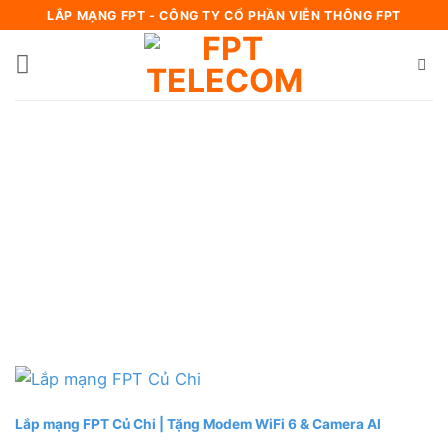
Bỏ
LẮP MẠNG FPT - CÔNG TY CỔ PHẦN VIỄN THÔNG FPT
qua
nội
dung
Lắp mạng FPT Củ Chi | Tặng Modem WiFi 6 & Camera AI