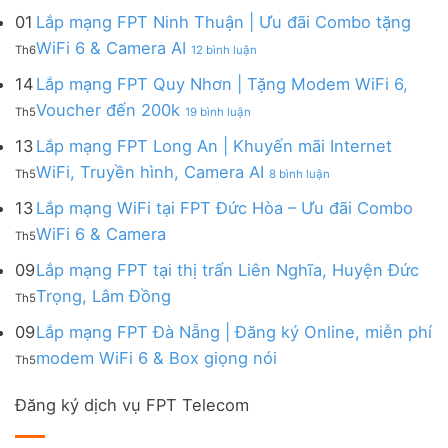
đa
&
Ninh
Modem
mạng
kênh
01
Lắp mạng FPT Ninh Thuận | Ưu đãi Combo tặng
Giảm
|
WiFi
FPT
–
Cước
ở
WiFi 6 & Camera AI
Trang
6
Th6
12 bình luận
Đồng
Gói
200k
Lắp
bị
&
Nai
Internet
mạng
14
Lắp mạng FPT Quy Nhơn | Tặng Modem WiFi 6,
miễn
Camera
|
với
FPT
phí
AI
ở
Voucher đến 200k
Ưu
nhiều
Th5
19 bình luận
Ninh
Modem
Lắp
đãi
IP
Thuận
FPT
mạng
13
Lắp mạng FPT Long An | Khuyến mãi Internet
Tặng
giá
|
WiFi
FPT
WiFi
tốt
ở
WiFi, Truyền hình, Camera AI
Ưu
6
Th5
8 bình luận
Quy
6,
từ
Lắp
đãi
&
Nhơn
Box
FPT
mạng
13
Lắp mạng WiFi tại FPT Đức Hòa – Ưu đãi Combo
Combo
Box
|
giọng
FPT
tặng
giọng
Không
WiFi 6 & Camera
Tặng
nói
Th5
Long
WiFi
nói
có
Modem
&
An
6
bình
09
Lắp mạng FPT tại thị trấn Liên Nghĩa, Huyện Đức
WiFi
Camera
|
&
luận
6,
Không
Trọng, Lâm Đồng
Khuyến
Camera
Th5
ở
Voucher
có
mãi
AI
Lắp
đến
bình
09
Lắp mạng FPT Đà Nẵng | Đăng ký Online, miễn phí
Internet
mạng
200k
luận
WiFi,
Không
WiFi
modem WiFi 6 & Box giọng nói
Th5
ở
Truyền
có
tại
Lắp
hình,
bình
FPT
mạng
Camera
Đăng ký dịch vụ FPT Telecom
luận
Đức
FPT
AI
ở
Hòa
tại
Lắp
–