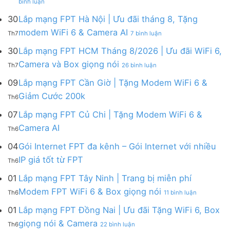
bình luận
Lắp
mạng
mạng
FPT
30
Lắp mạng FPT Hà Nội | Ưu đãi tháng 8, Tặng
FPT
tháng
ở
modem WiFi 6 & Camera AI
Th7
7 bình luận
Khánh
8
Lắp
Hòa
|
mạng
30
Lắp mạng FPT HCM Tháng 8/2026 | Ưu đãi WiFi 6,
–
Tặng
FPT
ở
Camera và Box giọng nói
Khuyến
Modem
Th7
26 bình luận
Hà
Lắp
mãi
WiFi
Nội
mạng
09
Lắp mạng FPT Cần Giờ | Tặng Modem WiFi 6 &
tháng
6,
|
FPT
8/2026:
tặng
Không
Giảm Cước 200k
Ưu
Th6
HCM
tặng
Camera
có
đãi
Tháng
WiFi
&
bình
07
Lắp mạng FPT Củ Chi | Tặng Modem WiFi 6 &
tháng
8/2026
6,
giảm
luận
8,
Không
Camera AI
|
Box
cước
Th6
ở
Tặng
có
Ưu
giọng
Lắp
modem
bình
04
Gói Internet FPT đa kênh – Gói Internet với nhiều
đãi
nói
mạng
WiFi
luận
WiFi
&
Không
FPT
IP giá tốt từ FPT
6
Th6
ở
6,
Camera
có
Cần
&
Lắp
Camera
bình
Giờ
01
Lắp mạng FPT Tây Ninh | Trang bị miễn phí
Camera
mạng
và
luận
|
AI
ở
FPT
Modem FPT WiFi 6 & Box giọng nói
Box
Th6
11 bình luận
ở
Tặng
Lắp
Củ
giọng
Gói
Modem
mạng
Chi
01
Lắp mạng FPT Đồng Nai | Ưu đãi Tặng WiFi 6, Box
nói
Internet
WiFi
FPT
|
ở
FPT
giọng nói & Camera
6
Th6
22 bình luận
Tây
Tặng
Lắp