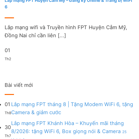
Lắp mạng FPT Huyện Cẩm Mỹ – Đăng ký Online & Trang bị WiFi
6
Lắp mạng wifi và Truyền hình FPT Huyện Cẫm Mỹ,
Đồng Nai chỉ cần liên [...]
01
Th2
Bài viết mới
01
Lắp mạng FPT tháng 8 | Tặng Modem WiFi 6, tặng
Không
Camera & giảm cước
Th8
có
bình
Lắp mạng FPT Khánh Hòa – Khuyến mãi tháng
30
luận
8/2026: tặng WiFi 6, Box giọng nói & Camera
25
ở
Th7
ở
Lắp