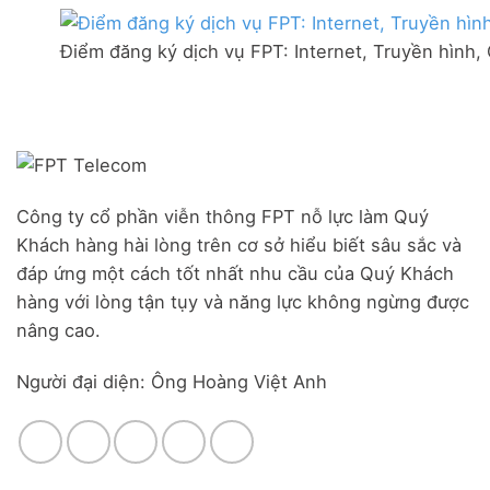
thị
mạng
Ưu
trấn
FPT
đãi
Liên
Điểm đăng ký dịch vụ FPT: Internet, Truyền hình,
Đà
Combo
Nghĩa,
Nẵng
WiFi
Huyện
|
6
Đức
Đăng
&
Trọng,
ký
Camera
Lâm
Online,
Đồng
miễn
phí
modem
Công ty cổ phần viễn thông FPT nỗ lực làm Quý
WiFi
Khách hàng hài lòng trên cơ sở hiểu biết sâu sắc và
6
&
đáp ứng một cách tốt nhất nhu cầu của Quý Khách
Box
hàng với lòng tận tụy và năng lực không ngừng được
giọng
nâng cao.
nói
Người đại diện: Ông Hoàng Việt Anh