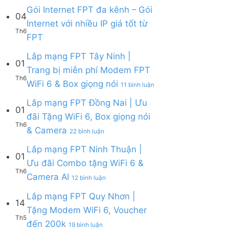
Lắp
Camera
WiFi
bình
Gói Internet FPT đa kênh – Gói
mạng
AI
04
6,
luận
Internet với nhiều IP giá tốt từ
FPT
Camera
ở
Th6
Cần
Không
và
FPT
Lắp
Giờ
có
Box
mạng
|
bình
giọng
Lắp mạng FPT Tây Ninh |
FPT
Tặng
01
luận
nói
Củ
Trang bị miễn phí Modem FPT
Modem
ở
Chi
Th6
WiFi
ở
WiFi 6 & Box giọng nói
Gói
|
11 bình luận
6
Lắp
Internet
Tặng
&
mạng
Lắp mạng FPT Đồng Nai | Ưu
FPT
Modem
01
Giảm
FPT
đa
WiFi
đãi Tặng WiFi 6, Box giọng nói
Cước
Tây
kênh
6
Th6
ở
& Camera
200k
Ninh
–
22 bình luận
&
Lắp
|
Gói
Camera
mạng
Lắp mạng FPT Ninh Thuận |
Trang
Internet
AI
01
FPT
bị
với
Ưu đãi Combo tặng WiFi 6 &
Đồng
miễn
nhiều
Th6
ở
Camera AI
Nai
12 bình luận
phí
IP
Lắp
|
Modem
giá
mạng
Lắp mạng FPT Quy Nhơn |
Ưu
FPT
tốt
14
FPT
đãi
WiFi
Tặng Modem WiFi 6, Voucher
từ
Ninh
Tặng
6
Th5
FPT
ở
đến 200k
Thuận
19 bình luận
WiFi
&