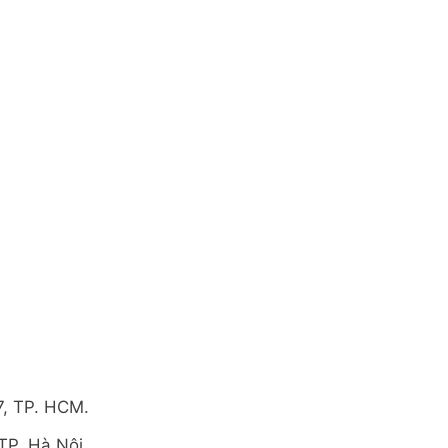
7, TP. HCM.
TP. Hà Nội.