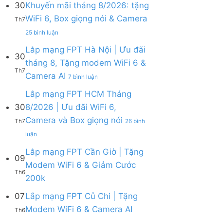
30
Khuyến mãi tháng 8/2026: tặng
ở
WiFi 6, Box giọng nói & Camera
Lắp
Th7
mạng
ở
25 bình luận
FPT
Lắp
tháng
mạng
Lắp mạng FPT Hà Nội | Ưu đãi
8
30
FPT
tháng 8, Tặng modem WiFi 6 &
|
Khánh
Th7
Tặng
ở
Camera AI
Hòa
7 bình luận
Modem
Lắp
–
WiFi
mạng
Lắp mạng FPT HCM Tháng
Khuyến
6,
FPT
mãi
30
8/2026 | Ưu đãi WiFi 6,
tặng
Hà
tháng
Camera và Box giọng nói
Camera
Nội
Th7
26 bình
8/2026:
&
|
tặng
ở
luận
giảm
Ưu
WiFi
Lắp
cước
đãi
6,
mạng
Lắp mạng FPT Cần Giờ | Tặng
09
tháng
Box
FPT
Modem WiFi 6 & Giảm Cước
8,
giọng
HCM
Th6
Tặng
Không
200k
nói
Tháng
modem
có
&
8/2026
WiFi
bình
07
Lắp mạng FPT Củ Chi | Tặng
Camera
|
6
luận
Ưu
Không
Modem WiFi 6 & Camera AI
Th6
ở
&
đãi
có