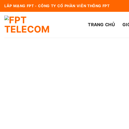
Bỏ
LẮP MẠNG FPT - CÔNG TY CỔ PHẦN VIỄN THÔNG FPT
qua
nội
TRANG CHỦ
GI
dung