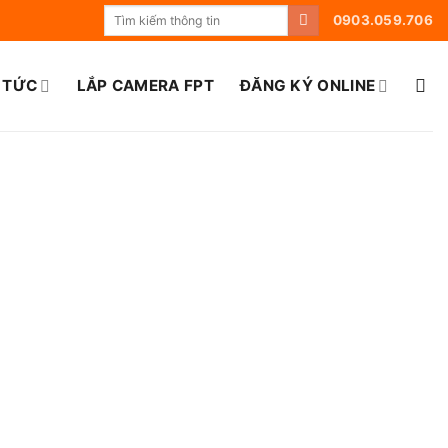
0903.059.706
 TỨC
LẮP CAMERA FPT
ĐĂNG KÝ ONLINE