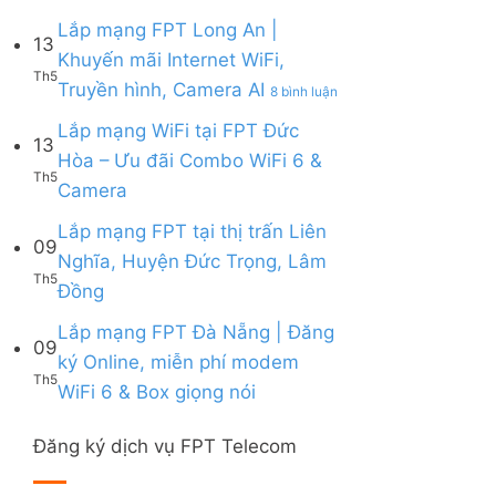
Lắp
|
6,
Box
mạng
Lắp mạng FPT Long An |
Ưu
Box
giọng
13
FPT
đãi
giọng
Khuyến mãi Internet WiFi,
nói
Quy
Combo
nói
Th5
ở
Truyền hình, Camera AI
Nhơn
8 bình luận
tặng
&
Lắp
|
WiFi
Camera
mạng
Lắp mạng WiFi tại FPT Đức
Tặng
6
13
FPT
Modem
&
Hòa – Ưu đãi Combo WiFi 6 &
Long
WiFi
Camera
Th5
Không
Camera
An
6,
AI
có
|
Voucher
bình
Lắp mạng FPT tại thị trấn Liên
Khuyến
đến
09
luận
mãi
200k
Nghĩa, Huyện Đức Trọng, Lâm
ở
Internet
Th5
Không
Đồng
Lắp
WiFi,
có
mạng
Truyền
bình
Lắp mạng FPT Đà Nẵng | Đăng
WiFi
hình,
09
luận
tại
Camera
ký Online, miễn phí modem
ở
FPT
AI
Th5
Không
WiFi 6 & Box giọng nói
Lắp
Đức
có
mạng
Hòa
bình
FPT
–
Đăng ký dịch vụ FPT Telecom
luận
tại
Ưu
ở
thị
đãi
Lắp
trấn