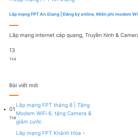
Lắp mạng FPT An Giang | Đăng ký online, Miễn phí modem Wi
Lắp mạng internet cáp quang, Truyền hình & Camera 
13
Th4
Bài viết mới
Lắp mạng FPT tháng 8 | Tặng
01
Modem WiFi 6, tặng Camera &
Th8
Không
giảm cước
có
bình
Lắp mạng FPT Khánh Hòa –
luận