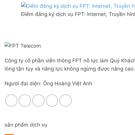
Combo
mạng
Liên
WiFi
FPT
Nghĩa,
6
Điểm đăng ký dịch vụ FPT: Internet, Truyền hì
Đà
Huyện
&
Nẵng
Đức
Camera
|
Trọng,
Đăng
Lâm
ký
Đồng
Online,
miễn
phí
Công ty cổ phần viễn thông FPT nỗ lực làm Quý Khách
modem
WiFi
lòng tận tụy và năng lực không ngừng được nâng cao.
6
&
Người đại diện: Ông Hoàng Việt Anh
Box
giọng
nói
sản phẩm dịch vụ