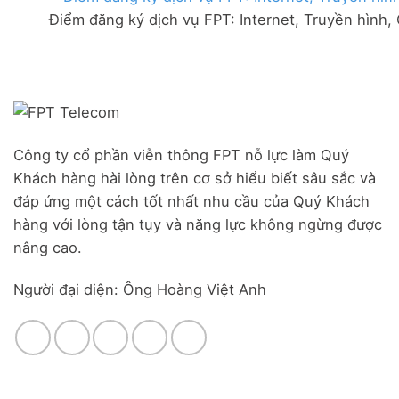
FPT
đãi
Liên
Điểm đăng ký dịch vụ FPT: Internet, Truyền hình,
Đà
Combo
Nghĩa,
Nẵng
WiFi
Huyện
|
6
Đức
Đăng
&
Trọng,
ký
Camera
Lâm
Online,
Đồng
miễn
phí
modem
Công ty cổ phần viễn thông FPT nỗ lực làm Quý
WiFi
Khách hàng hài lòng trên cơ sở hiểu biết sâu sắc và
6
&
đáp ứng một cách tốt nhất nhu cầu của Quý Khách
Box
hàng với lòng tận tụy và năng lực không ngừng được
giọng
nâng cao.
nói
Người đại diện: Ông Hoàng Việt Anh