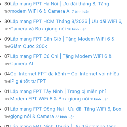
mạng
FPT
30
Lắp mạng FPT Hà Nội | Ưu đãi tháng 8, Tặng
FPT
tháng
ở
modem WiFi 6 & Camera AI
Th7
7 bình luận
Khánh
8
Lắp
Hòa
|
mạng
30
Lắp mạng FPT HCM Tháng 8/2026 | Ưu đãi WiFi 6,
–
Tặng
FPT
ở
Camera và Box giọng nói
Khuyến
Modem
Th7
26 bình luận
Hà
Lắp
mãi
WiFi
Nội
mạng
09
Lắp mạng FPT Cần Giờ | Tặng Modem WiFi 6 &
tháng
6,
|
FPT
8/2026:
tặng
Không
Giảm Cước 200k
Ưu
Th6
HCM
tặng
Camera
có
đãi
Tháng
WiFi
&
bình
07
Lắp mạng FPT Củ Chi | Tặng Modem WiFi 6 &
tháng
8/2026
6,
giảm
luận
8,
Không
Camera AI
|
Box
cước
Th6
ở
Tặng
có
Ưu
giọng
Lắp
modem
bình
04
Gói Internet FPT đa kênh – Gói Internet với nhiều
đãi
nói
mạng
WiFi
luận
WiFi
&
Không
FPT
IP giá tốt từ FPT
6
Th6
ở
6,
Camera
có
Cần
&
Lắp
Camera
bình
Giờ
01
Lắp mạng FPT Tây Ninh | Trang bị miễn phí
Camera
mạng
và
luận
|
AI
ở
FPT
Modem FPT WiFi 6 & Box giọng nói
Box
Th6
11 bình luận
ở
Tặng
Lắp
Củ
giọng
Gói
Modem
mạng
Chi
01
Lắp mạng FPT Đồng Nai | Ưu đãi Tặng WiFi 6, Box
nói
Internet
WiFi
FPT
|
ở
FPT
giọng nói & Camera
6
Th6
22 bình luận
Tây
Tặng
Lắp
đa
&
Ninh
Modem
mạng
kênh
01
Lắp mạng FPT Ninh Thuận | Ưu đãi Combo tặng
Giảm