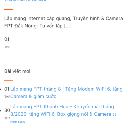
Lắp mạng internet cáp quang, Truyền hình & Camera
FPT Đắk Nông: Tư vấn lắp [...]
01
Th8
Bài viết mới
01
Lắp mạng FPT tháng 8 | Tặng Modem WiFi 6, tặng
Không
Camera & giảm cước
Th8
có
bình
Lắp mạng FPT Khánh Hòa – Khuyến mãi tháng
30
luận
8/2026: tặng WiFi 6, Box giọng nói & Camera
25
ở
Th7
ở
Lắp
bình luận
Lắp
mạng