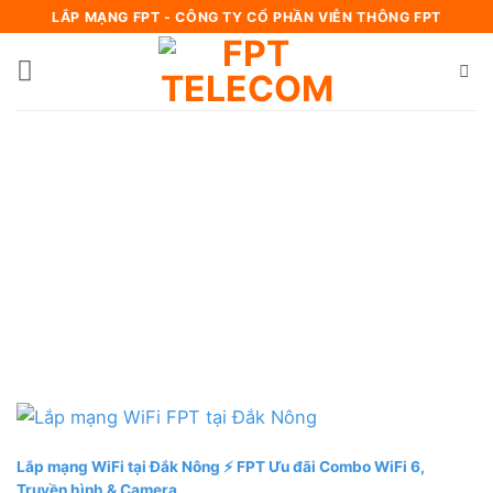
Bỏ
LẮP MẠNG FPT - CÔNG TY CỔ PHẦN VIỄN THÔNG FPT
qua
nội
dung
Lắp mạng WiFi tại Đắk Nông ⚡️ FPT Ưu đãi Combo WiFi 6,
Truyền hình & Camera