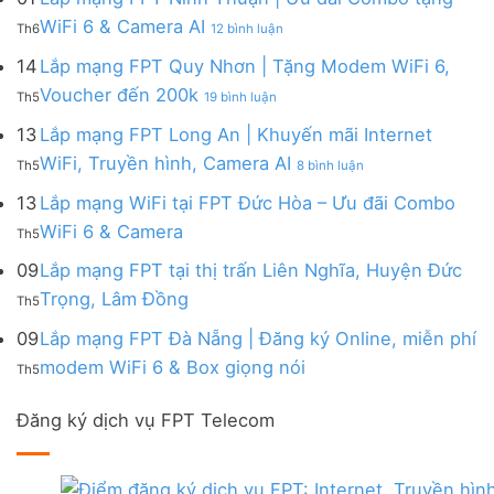
|
WiFi
FPT
–
Cước
ở
WiFi 6 & Camera AI
Trang
6
Th6
12 bình luận
Đồng
Gói
200k
Lắp
bị
&
Nai
Internet
mạng
14
Lắp mạng FPT Quy Nhơn | Tặng Modem WiFi 6,
miễn
Camera
|
với
FPT
phí
AI
ở
Voucher đến 200k
Ưu
nhiều
Th5
19 bình luận
Ninh
Modem
Lắp
đãi
IP
Thuận
FPT
mạng
13
Lắp mạng FPT Long An | Khuyến mãi Internet
Tặng
giá
|
WiFi
FPT
WiFi
tốt
ở
WiFi, Truyền hình, Camera AI
Ưu
6
Th5
8 bình luận
Quy
6,
từ
Lắp
đãi
&
Nhơn
Box
FPT
mạng
13
Lắp mạng WiFi tại FPT Đức Hòa – Ưu đãi Combo
Combo
Box
|
giọng
FPT
tặng
giọng
Không
WiFi 6 & Camera
Tặng
nói
Th5
Long
WiFi
nói
có
Modem
&
An
6
bình
09
Lắp mạng FPT tại thị trấn Liên Nghĩa, Huyện Đức
WiFi
Camera
|
&
luận
6,
Không
Trọng, Lâm Đồng
Khuyến
Camera
Th5
ở
Voucher
có
mãi
AI
Lắp
đến
bình
09
Lắp mạng FPT Đà Nẵng | Đăng ký Online, miễn phí
Internet
mạng
200k
luận
WiFi,
Không
WiFi
modem WiFi 6 & Box giọng nói
Th5
ở
Truyền
có
tại
Lắp
hình,
bình
FPT
mạng
Camera
Đăng ký dịch vụ FPT Telecom
luận
Đức
FPT
AI
ở
Hòa
tại
Lắp
–
thị
mạng
Ưu
trấn