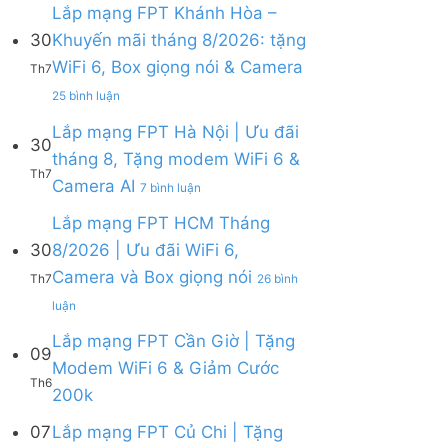
bình
Lắp mạng FPT Khánh Hòa –
luận
30
Khuyến mãi tháng 8/2026: tặng
ở
WiFi 6, Box giọng nói & Camera
Lắp
Th7
mạng
ở
25 bình luận
FPT
Lắp
tháng
mạng
Lắp mạng FPT Hà Nội | Ưu đãi
8
30
FPT
tháng 8, Tặng modem WiFi 6 &
|
Khánh
Th7
Tặng
ở
Camera AI
Hòa
7 bình luận
Modem
Lắp
–
WiFi
mạng
Lắp mạng FPT HCM Tháng
Khuyến
6,
FPT
mãi
30
8/2026 | Ưu đãi WiFi 6,
tặng
Hà
tháng
Camera và Box giọng nói
Camera
Nội
Th7
26 bình
8/2026:
&
|
tặng
ở
luận
giảm
Ưu
WiFi
Lắp
cước
đãi
6,
mạng
Lắp mạng FPT Cần Giờ | Tặng
09
tháng
Box
FPT
Modem WiFi 6 & Giảm Cước
8,
giọng
HCM
Th6
Tặng
Không
200k
nói
Tháng
modem
có
&
8/2026
WiFi
bình
07
Lắp mạng FPT Củ Chi | Tặng
Camera
|
6
luận