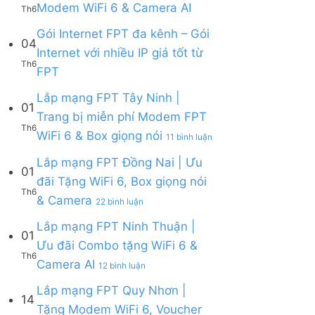
Ưu
Không
Modem WiFi 6 & Camera AI
Th6
ở
&
đãi
có
Lắp
Camera
WiFi
bình
Gói Internet FPT đa kênh – Gói
mạng
AI
04
6,
luận
Internet với nhiều IP giá tốt từ
FPT
Camera
ở
Th6
Cần
Không
và
FPT
Lắp
Giờ
có
Box
mạng
|
bình
giọng
Lắp mạng FPT Tây Ninh |
FPT
Tặng
01
luận
nói
Củ
Trang bị miễn phí Modem FPT
Modem
ở
Chi
Th6
WiFi
ở
WiFi 6 & Box giọng nói
Gói
|
11 bình luận
6
Lắp
Internet
Tặng
&
mạng
Lắp mạng FPT Đồng Nai | Ưu
FPT
Modem
01
Giảm
FPT
đa
WiFi
đãi Tặng WiFi 6, Box giọng nói
Cước
Tây
kênh
6
Th6
ở
& Camera
200k
Ninh
–
22 bình luận
&
Lắp
|
Gói
Camera
mạng
Lắp mạng FPT Ninh Thuận |
Trang
Internet
AI
01
FPT
bị
với
Ưu đãi Combo tặng WiFi 6 &
Đồng
miễn
nhiều
Th6
ở
Camera AI
Nai
12 bình luận
phí
IP
Lắp
|
Modem
giá
mạng
Lắp mạng FPT Quy Nhơn |
Ưu
FPT
tốt
14
FPT
đãi
WiFi
Tặng Modem WiFi 6, Voucher
từ
Ninh