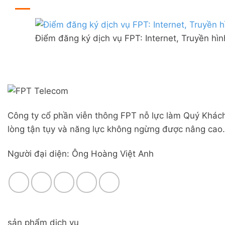
ở
thị
đãi
Lắp
trấn
Combo
mạng
Liên
WiFi
FPT
Nghĩa,
6
Điểm đăng ký dịch vụ FPT: Internet, Truyền hì
Đà
Huyện
&
Nẵng
Đức
Camera
|
Trọng,
Đăng
Lâm
ký
Đồng
Online,
miễn
phí
Công ty cổ phần viễn thông FPT nỗ lực làm Quý Khách
modem
WiFi
lòng tận tụy và năng lực không ngừng được nâng cao.
6
&
Người đại diện: Ông Hoàng Việt Anh
Box
giọng
nói
sản phẩm dịch vụ