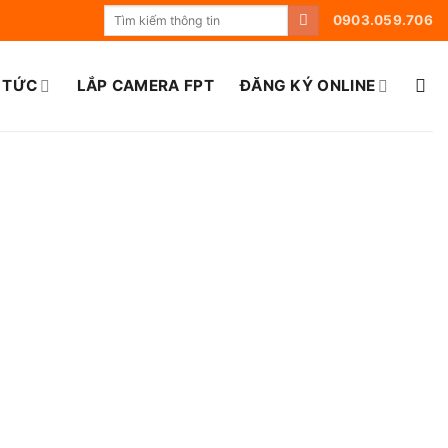
0903.059.706
 TỨC
LẮP CAMERA FPT
ĐĂNG KÝ ONLINE