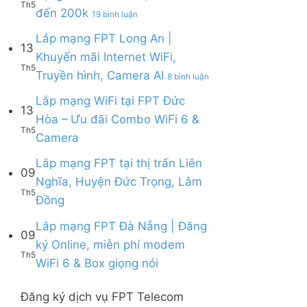
Tặng
6
Th5
FPT
ở
đến 200k
Thuận
19 bình luận
WiFi
&
Lắp
|
6,
Box
mạng
Lắp mạng FPT Long An |
Ưu
Box
giọng
13
FPT
đãi
giọng
Khuyến mãi Internet WiFi,
nói
Quy
Combo
nói
Th5
ở
Truyền hình, Camera AI
Nhơn
8 bình luận
tặng
&
Lắp
|
WiFi
Camera
mạng
Lắp mạng WiFi tại FPT Đức
Tặng
6
13
FPT
Modem
&
Hòa – Ưu đãi Combo WiFi 6 &
Long
WiFi
Camera
Th5
Không
Camera
An
6,
AI
có
|
Voucher
bình
Lắp mạng FPT tại thị trấn Liên
Khuyến
đến
09
luận
mãi
200k
Nghĩa, Huyện Đức Trọng, Lâm
ở
Internet
Th5
Không
Đồng
Lắp
WiFi,
có
mạng
Truyền
bình
Lắp mạng FPT Đà Nẵng | Đăng
WiFi
hình,
09
luận
tại
Camera
ký Online, miễn phí modem
ở
FPT
AI
Th5
Không
WiFi 6 & Box giọng nói
Lắp
Đức
có
mạng
Hòa
bình
FPT
–
Đăng ký dịch vụ FPT Telecom
luận
tại
Ưu