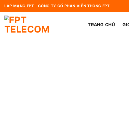
Bỏ
LẮP MẠNG FPT - CÔNG TY CỔ PHẦN VIỄN THÔNG FPT
qua
nội
TRANG CHỦ
GI
dung