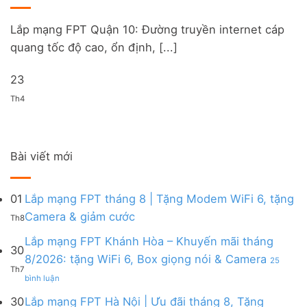
Lắp mạng FPT Quận 10: Đường truyền internet cáp
quang tốc độ cao, ổn định, [...]
23
Th4
Bài viết mới
01
Lắp mạng FPT tháng 8 | Tặng Modem WiFi 6, tặng
Không
Camera & giảm cước
Th8
có
bình
Lắp mạng FPT Khánh Hòa – Khuyến mãi tháng
30
luận
8/2026: tặng WiFi 6, Box giọng nói & Camera
25
ở
Th7
ở
Lắp
bình luận
Lắp
mạng
mạng
FPT
30
Lắp mạng FPT Hà Nội | Ưu đãi tháng 8, Tặng