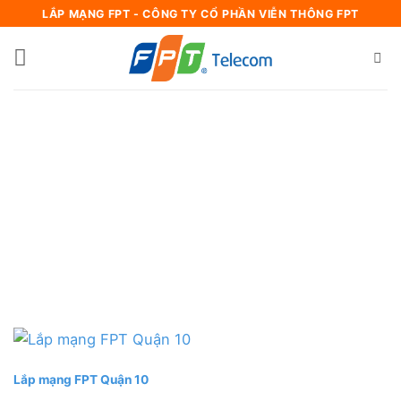
Bỏ
LẮP MẠNG FPT - CÔNG TY CỔ PHẦN VIỄN THÔNG FPT
qua
nội
dung
Lắp mạng FPT Quận 10