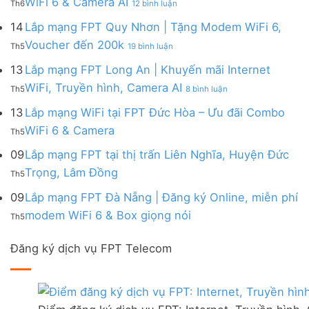
WiFi 6 & Camera AI
Trang
6
Th6
12 bình luận
Đồng
Gói
200k
Lắp
bị
&
Nai
Internet
mạng
14
Lắp mạng FPT Quy Nhơn | Tặng Modem WiFi 6,
miễn
Camera
|
với
FPT
phí
AI
ở
Voucher đến 200k
Ưu
nhiều
Th5
19 bình luận
Ninh
Modem
Lắp
đãi
IP
Thuận
FPT
mạng
13
Lắp mạng FPT Long An | Khuyến mãi Internet
Tặng
giá
|
WiFi
FPT
WiFi
tốt
ở
WiFi, Truyền hình, Camera AI
Ưu
6
Th5
8 bình luận
Quy
6,
từ
Lắp
đãi
&
Nhơn
Box
FPT
mạng
13
Lắp mạng WiFi tại FPT Đức Hòa – Ưu đãi Combo
Combo
Box
|
giọng
FPT
tặng
giọng
Không
WiFi 6 & Camera
Tặng
nói
Th5
Long
WiFi
nói
có
Modem
&
An
6
bình
09
Lắp mạng FPT tại thị trấn Liên Nghĩa, Huyện Đức
WiFi
Camera
|
&
luận
6,
Không
Trọng, Lâm Đồng
Khuyến
Camera
Th5
ở
Voucher
có
mãi
AI
Lắp
đến
bình
09
Lắp mạng FPT Đà Nẵng | Đăng ký Online, miễn phí
Internet
mạng
200k
luận
WiFi,
Không
WiFi
modem WiFi 6 & Box giọng nói
Th5
ở
Truyền
có
tại
Lắp
hình,
bình
FPT
mạng
Camera
Đăng ký dịch vụ FPT Telecom
luận
Đức
FPT
AI
ở
Hòa
tại
Lắp
–
thị
mạng
Ưu
trấn
FPT
đãi
Liên