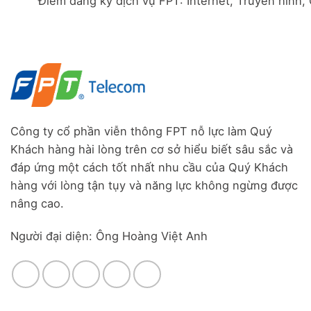
Điểm đăng ký dịch vụ FPT: Internet, Truyền hình,
Đà
Combo
Nghĩa,
Nẵng
WiFi
Huyện
|
6
Đức
Đăng
&
Trọng,
ký
Camera
Lâm
Online,
Đồng
miễn
phí
modem
WiFi
6
Công ty cổ phần viễn thông FPT nỗ lực làm Quý
&
Khách hàng hài lòng trên cơ sở hiểu biết sâu sắc và
Box
giọng
đáp ứng một cách tốt nhất nhu cầu của Quý Khách
nói
hàng với lòng tận tụy và năng lực không ngừng được
nâng cao.
Người đại diện: Ông Hoàng Việt Anh