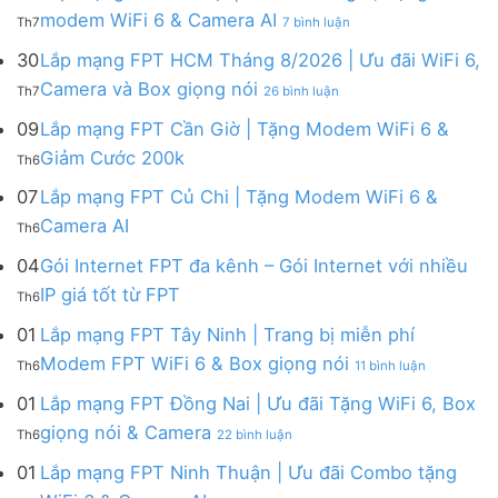
FPT
tháng
ở
modem WiFi 6 & Camera AI
Th7
7 bình luận
Khánh
8
Lắp
Hòa
|
mạng
30
Lắp mạng FPT HCM Tháng 8/2026 | Ưu đãi WiFi 6,
–
Tặng
FPT
ở
Camera và Box giọng nói
Khuyến
Modem
Th7
26 bình luận
Hà
Lắp
mãi
WiFi
Nội
mạng
09
Lắp mạng FPT Cần Giờ | Tặng Modem WiFi 6 &
tháng
6,
|
FPT
8/2026:
tặng
Không
Giảm Cước 200k
Ưu
Th6
HCM
tặng
Camera
có
đãi
Tháng
WiFi
&
bình
07
Lắp mạng FPT Củ Chi | Tặng Modem WiFi 6 &
tháng
8/2026
6,
giảm
luận
8,
Không
Camera AI
|
Box
cước
Th6
ở
Tặng
có
Ưu
giọng
Lắp
modem
bình
04
Gói Internet FPT đa kênh – Gói Internet với nhiều
đãi
nói
mạng
WiFi
luận
WiFi
&
Không
FPT
IP giá tốt từ FPT
6
Th6
ở
6,
Camera
có
Cần
&
Lắp
Camera
bình
Giờ
01
Lắp mạng FPT Tây Ninh | Trang bị miễn phí
Camera
mạng
và
luận
|
AI
ở
FPT
Modem FPT WiFi 6 & Box giọng nói
Box
Th6
11 bình luận
ở
Tặng
Lắp
Củ
giọng
Gói
Modem
mạng
Chi
01
Lắp mạng FPT Đồng Nai | Ưu đãi Tặng WiFi 6, Box
nói
Internet
WiFi
FPT
|
ở
FPT
giọng nói & Camera
6
Th6
22 bình luận
Tây
Tặng
Lắp
đa
&
Ninh
Modem
mạng
kênh
01
Lắp mạng FPT Ninh Thuận | Ưu đãi Combo tặng
Giảm
|
WiFi
FPT
–
Cước
ở