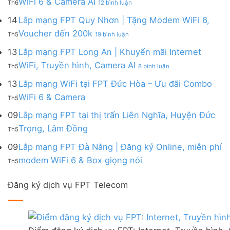
WiFi 6 & Camera AI
Trang
6
Th6
12 bình luận
Đồng
Gói
200k
Lắp
bị
&
Nai
Internet
mạng
14
Lắp mạng FPT Quy Nhơn | Tặng Modem WiFi 6,
miễn
Camera
|
với
FPT
phí
AI
ở
Voucher đến 200k
Ưu
nhiều
Th5
19 bình luận
Ninh
Modem
Lắp
đãi
IP
Thuận
FPT
mạng
13
Lắp mạng FPT Long An | Khuyến mãi Internet
Tặng
giá
|
WiFi
FPT
WiFi
tốt
ở
WiFi, Truyền hình, Camera AI
Ưu
6
Th5
8 bình luận
Quy
6,
từ
Lắp
đãi
&
Nhơn
Box
FPT
mạng
13
Lắp mạng WiFi tại FPT Đức Hòa – Ưu đãi Combo
Combo
Box
|
giọng
FPT
tặng
giọng
Không
WiFi 6 & Camera
Tặng
nói
Th5
Long
WiFi
nói
có
Modem
&
An
6
bình
09
Lắp mạng FPT tại thị trấn Liên Nghĩa, Huyện Đức
WiFi
Camera
|
&
luận
6,
Không
Trọng, Lâm Đồng
Khuyến
Camera
Th5
ở
Voucher
có
mãi
AI
Lắp
đến
bình
09
Lắp mạng FPT Đà Nẵng | Đăng ký Online, miễn phí
Internet
mạng
200k
luận
WiFi,
Không
WiFi
modem WiFi 6 & Box giọng nói
Th5
ở
Truyền
có
tại
Lắp
hình,
bình
FPT
mạng
Camera
Đăng ký dịch vụ FPT Telecom
luận
Đức
FPT
AI
ở
Hòa
tại
Lắp
–
thị
mạng
Ưu
trấn
FPT
đãi
Liên