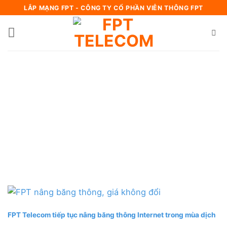
Bỏ
LẮP MẠNG FPT - CÔNG TY CỔ PHẦN VIỄN THÔNG FPT
qua
nội
dung
FPT Telecom tiếp tục nâng băng thông Internet trong mùa dịch