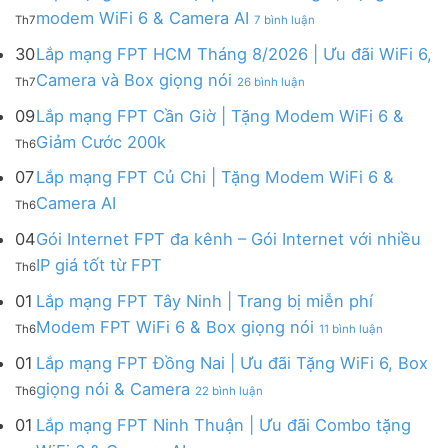
FPT
tháng
ở
modem WiFi 6 & Camera AI
Th7
7 bình luận
Khánh
8
Lắp
Hòa
|
mạng
30
Lắp mạng FPT HCM Tháng 8/2026 | Ưu đãi WiFi 6,
–
Tặng
FPT
ở
Camera và Box giọng nói
Khuyến
Modem
Th7
26 bình luận
Hà
Lắp
mãi
WiFi
Nội
mạng
09
Lắp mạng FPT Cần Giờ | Tặng Modem WiFi 6 &
tháng
6,
|
FPT
8/2026:
tặng
Không
Giảm Cước 200k
Ưu
Th6
HCM
tặng
Camera
có
đãi
Tháng
WiFi
&
bình
07
Lắp mạng FPT Củ Chi | Tặng Modem WiFi 6 &
tháng
8/2026
6,
giảm
luận
8,
Không
Camera AI
|
Box
cước
Th6
ở
Tặng
có
Ưu
giọng
Lắp
modem
bình
04
Gói Internet FPT đa kênh – Gói Internet với nhiều
đãi
nói
mạng
WiFi
luận
WiFi
&
Không
FPT
IP giá tốt từ FPT
6
Th6
ở
6,
Camera
có
Cần
&
Lắp
Camera
bình
Giờ
01
Lắp mạng FPT Tây Ninh | Trang bị miễn phí
Camera
mạng
và
luận
|
AI
ở
FPT
Modem FPT WiFi 6 & Box giọng nói
Box
Th6
11 bình luận
ở
Tặng
Lắp
Củ
giọng
Gói
Modem
mạng
Chi
01
Lắp mạng FPT Đồng Nai | Ưu đãi Tặng WiFi 6, Box
nói
Internet
WiFi
FPT
|
ở
FPT
giọng nói & Camera
6
Th6
22 bình luận
Tây
Tặng
Lắp
đa
&
Ninh
Modem
mạng
kênh
01
Lắp mạng FPT Ninh Thuận | Ưu đãi Combo tặng
Giảm
|
WiFi
FPT
–
Cước
ở