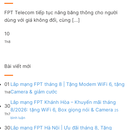
FPT Telecom tiếp tục nâng băng thông cho người
dùng với giá không đổi, cùng [...]
10
Th8
Bài viết mới
01
Lắp mạng FPT tháng 8 | Tặng Modem WiFi 6, tặng
Không
Camera & giảm cước
Th8
có
bình
Lắp mạng FPT Khánh Hòa – Khuyến mãi tháng
30
luận
8/2026: tặng WiFi 6, Box giọng nói & Camera
25
ở
Th7
ở
Lắp
bình luận
Lắp
mạng
mạng
FPT
30
Lắp mạng FPT Hà Nội | Ưu đãi tháng 8, Tặng