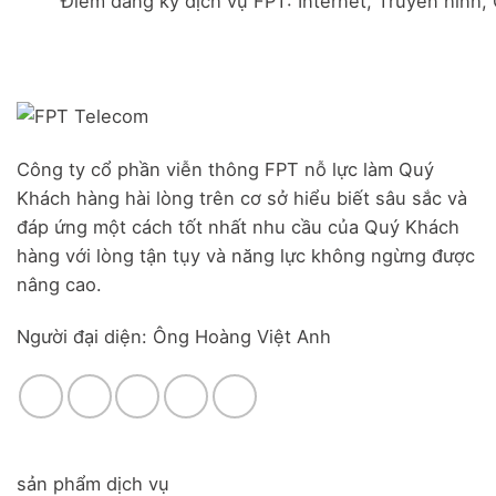
Điểm đăng ký dịch vụ FPT: Internet, Truyền hình,
Đà
Combo
Nghĩa,
Nẵng
WiFi
Huyện
|
6
Đức
Đăng
&
Trọng,
ký
Camera
Lâm
Online,
Đồng
miễn
phí
modem
Công ty cổ phần viễn thông FPT nỗ lực làm Quý
WiFi
Khách hàng hài lòng trên cơ sở hiểu biết sâu sắc và
6
&
đáp ứng một cách tốt nhất nhu cầu của Quý Khách
Box
hàng với lòng tận tụy và năng lực không ngừng được
giọng
nâng cao.
nói
Người đại diện: Ông Hoàng Việt Anh
sản phẩm dịch vụ