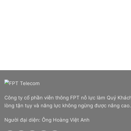
Công ty cổ phần viễn thông FPT nỗ lực làm Quý Khách
lòng tận tụy và năng lực không ngừng được nâng cao.
Người đại diện: Ông Hoàng Việt Anh