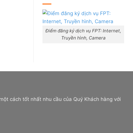
mạng
Đức
FPT
Trọng,
Đà
Lâm
Nẵng
Đồng
|
Đăng
ký
Online,
Điểm đăng ký dịch vụ FPT: Internet,
miễn
Truyền hình, Camera
phí
modem
WiFi
6
&
Box
giọng
nói
 một cách tốt nhất nhu cầu của Quý Khách hàng với