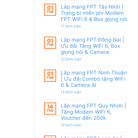
WiFi
FPT
có
6
Lắp mạng FPT Tây Ninh |
Củ
01
bình
&
Chi
Th6
luận
Trang bị miễn phí Modem
Giảm
|
ở
FPT WiFi 6 & Box giọng nói
Cước
Tặng
Gói
200k
Modem
Internet
ở
11 bình luận
WiFi
FPT
Lắp
6
đa
mạng
&
kênh
Lắp mạng FPT Đồng Nai |
FPT
01
Camera
–
Tây
Th6
Ưu đãi Tặng WiFi 6, Box
AI
Gói
Ninh
Internet
giọng nói & Camera
|
với
Trang
ở
nhiều
22 bình luận
bị
Lắp
IP
miễn
mạng
giá
phí
Lắp mạng FPT Ninh Thuận
FPT
tốt
01
Modem
Đồng
từ
Th6
FPT
| Ưu đãi Combo tặng WiFi
Nai
FPT
WiFi
6 & Camera AI
|
6
Ưu
&
ở
12 bình luận
đãi
Box
Lắp
Tặng
giọng
mạng
WiFi
nói
Lắp mạng FPT Quy Nhơn |
FPT
14
6,
Ninh
Th5
Box
Tặng Modem WiFi 6,
Thuận
giọng
Voucher đến 200k
|
nói
Ưu
&
ở
19 bình luận
đãi
Camera
Lắp
Combo
mạng
tặng
FPT