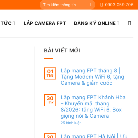
0903.059.706
 TỨC
LẮP CAMERA FPT
ĐĂNG KÝ ONLINE
BÀI VIẾT MỚI
Lắp mạng FPT tháng 8 |
01
Th8
Tặng Modem WiFi 6, tặng
Camera & giảm cước
Không
có
Lắp mạng FPT Khánh Hòa
30
bình
Th7
luận
– Khuyến mãi tháng
ở
8/2026: tặng WiFi 6, Box
Lắp
giọng nói & Camera
mạng
FPT
ở
25 bình luận
tháng
Lắp
8
mạng
|
Lắp mạng FPT Hà Nội | Ưu
FPT
30
Tặng