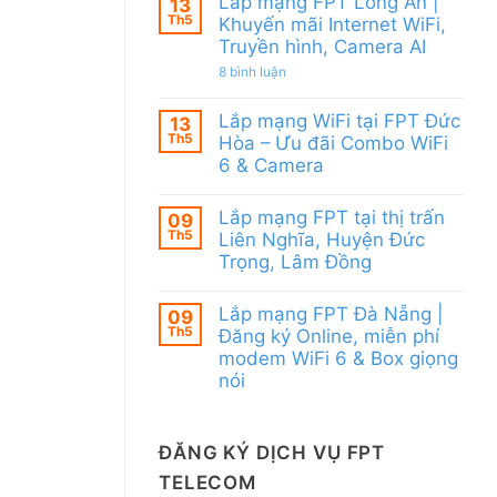
Lắp mạng FPT Long An |
13
WiFi
Quy
Th5
6
Khuyến mãi Internet WiFi,
Nhơn
&
Truyền hình, Camera AI
|
Camera
Tặng
AI
ở
8 bình luận
Modem
Lắp
WiFi
mạng
6,
Lắp mạng WiFi tại FPT Đức
FPT
13
Voucher
Long
Th5
đến
Hòa – Ưu đãi Combo WiFi
An
200k
6 & Camera
|
Khuyến
Không
mãi
có
Internet
Lắp mạng FPT tại thị trấn
09
bình
WiFi,
Th5
luận
Liên Nghĩa, Huyện Đức
Truyền
ở
hình,
Trọng, Lâm Đồng
Lắp
Camera
mạng
Không
AI
WiFi
có
Lắp mạng FPT Đà Nẵng |
tại
09
bình
FPT
Th5
luận
Đăng ký Online, miễn phí
Đức
ở
modem WiFi 6 & Box giọng
Hòa
Lắp
–
nói
mạng
Ưu
FPT
Không
đãi
tại
có
Combo
thị
bình
WiFi
trấn
ĐĂNG KÝ DỊCH VỤ FPT
luận
6
Liên
ở
&
Nghĩa,
TELECOM
Lắp
Camera
Huyện