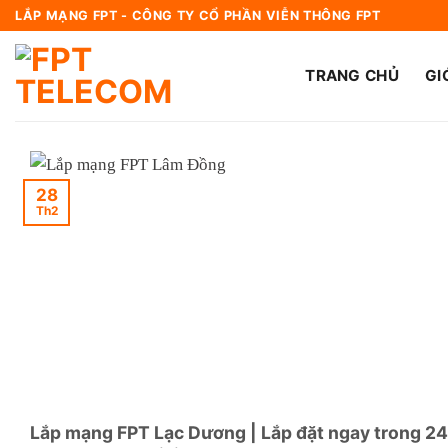
Bỏ
LẮP MẠNG FPT - CÔNG TY CỔ PHẦN VIỄN THÔNG FPT
qua
nội
TRANG CHỦ
GI
dung
28
Th2
Lắp mạng FPT Lạc Dương | Lắp đặt ngay trong 24