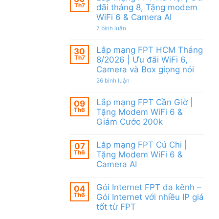
Khánh
Modem
Th7
đãi tháng 8, Tặng modem
Hòa
WiFi
WiFi 6 & Camera AI
–
6,
Khuyến
tặng
ở
7 bình luận
mãi
Camera
Lắp
tháng
&
mạng
8/2026:
giảm
Lắp mạng FPT HCM Tháng
FPT
30
tặng
cước
Hà
Th7
WiFi
8/2026 | Ưu đãi WiFi 6,
Nội
6,
Camera và Box giọng nói
|
Box
Ưu
giọng
ở
26 bình luận
đãi
nói
Lắp
tháng
&
mạng
8,
Camera
Lắp mạng FPT Cần Giờ |
FPT
09
Tặng
HCM
Th6
modem
Tặng Modem WiFi 6 &
Tháng
WiFi
Giảm Cước 200k
8/2026
6
|
&
Không
Ưu
Camera
có
đãi
Lắp mạng FPT Củ Chi |
AI
07
bình
WiFi
Th6
luận
Tặng Modem WiFi 6 &
6,
ở
Camera
Camera AI
Lắp
và
mạng
Không
Box
FPT
có
giọng
Gói Internet FPT đa kênh –
Cần
04
bình
nói
Giờ
Th6
luận
Gói Internet với nhiều IP giá
|
ở
tốt từ FPT
Tặng
Lắp
Modem
mạng
Không