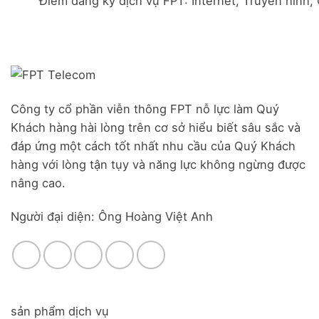
Điểm đăng ký dịch vụ FPT: Internet, Truyền hình,
Đà
Combo
Nghĩa,
Nẵng
WiFi
Huyện
|
6
Đức
Đăng
&
Trọng,
ký
Camera
Lâm
Online,
Đồng
miễn
phí
modem
Công ty cổ phần viễn thông FPT nỗ lực làm Quý
WiFi
Khách hàng hài lòng trên cơ sở hiểu biết sâu sắc và
6
&
đáp ứng một cách tốt nhất nhu cầu của Quý Khách
Box
hàng với lòng tận tụy và năng lực không ngừng được
giọng
nâng cao.
nói
Người đại diện: Ông Hoàng Việt Anh
sản phẩm dịch vụ