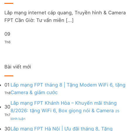
Lắp mạng internet cáp quang, Truyền hình & Camera
FPT Cần Giờ: Tư vấn miễn [...]
09
Th6
Bài viết mới
01
Lắp mạng FPT tháng 8 | Tặng Modem WiFi 6, tặng
Không
Camera & giảm cước
Th8
có
bình
Lắp mạng FPT Khánh Hòa – Khuyến mãi tháng
30
luận
8/2026: tặng WiFi 6, Box giọng nói & Camera
25
ở
Th7
ở
Lắp
bình luận
Lắp
mạng
mạng
FPT
30
Lắp mạng FPT Hà Nội | Ưu đãi tháng 8, Tặng