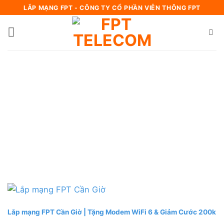
Bỏ
LẮP MẠNG FPT - CÔNG TY CỔ PHẦN VIỄN THÔNG FPT
qua
nội
dung
Lắp mạng FPT Cần Giờ | Tặng Modem WiFi 6 & Giảm Cước 200k