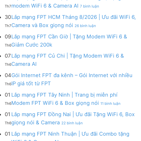
FPT
tháng
ở
modem WiFi 6 & Camera AI
Th7
7 bình luận
Khánh
8
Lắp
Hòa
|
mạng
30
Lắp mạng FPT HCM Tháng 8/2026 | Ưu đãi WiFi 6,
–
Tặng
FPT
ở
Camera và Box giọng nói
Khuyến
Modem
Th7
26 bình luận
Hà
Lắp
mãi
WiFi
Nội
mạng
09
Lắp mạng FPT Cần Giờ | Tặng Modem WiFi 6 &
tháng
6,
|
FPT
8/2026:
tặng
Không
Giảm Cước 200k
Ưu
Th6
HCM
tặng
Camera
có
đãi
Tháng
WiFi
&
bình
07
Lắp mạng FPT Củ Chi | Tặng Modem WiFi 6 &
tháng
8/2026
6,
giảm
luận
8,
Không
Camera AI
|
Box
cước
Th6
ở
Tặng
có
Ưu
giọng
Lắp
modem
bình
04
Gói Internet FPT đa kênh – Gói Internet với nhiều
đãi
nói
mạng
WiFi
luận
WiFi
&
Không
FPT
IP giá tốt từ FPT
6
Th6
ở
6,
Camera
có
Cần
&
Lắp
Camera
bình
Giờ
01
Lắp mạng FPT Tây Ninh | Trang bị miễn phí
Camera
mạng
và
luận
|
AI
ở
FPT
Modem FPT WiFi 6 & Box giọng nói
Box
Th6
11 bình luận
ở
Tặng
Lắp
Củ
giọng
Gói
Modem
mạng
Chi
01
Lắp mạng FPT Đồng Nai | Ưu đãi Tặng WiFi 6, Box
nói
Internet
WiFi
FPT
|
ở
FPT
giọng nói & Camera
6
Th6
22 bình luận
Tây
Tặng
Lắp
đa
&
Ninh
Modem
mạng
kênh
01
Lắp mạng FPT Ninh Thuận | Ưu đãi Combo tặng
Giảm
|
WiFi
FPT
–
Cước
ở