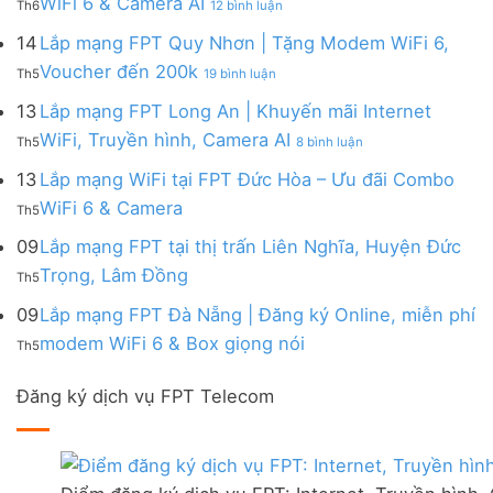
WiFi 6 & Camera AI
Trang
6
Th6
12 bình luận
Đồng
Gói
200k
Lắp
bị
&
Nai
Internet
mạng
14
Lắp mạng FPT Quy Nhơn | Tặng Modem WiFi 6,
miễn
Camera
|
với
FPT
phí
AI
ở
Voucher đến 200k
Ưu
nhiều
Th5
19 bình luận
Ninh
Modem
Lắp
đãi
IP
Thuận
FPT
mạng
13
Lắp mạng FPT Long An | Khuyến mãi Internet
Tặng
giá
|
WiFi
FPT
WiFi
tốt
ở
WiFi, Truyền hình, Camera AI
Ưu
6
Th5
8 bình luận
Quy
6,
từ
Lắp
đãi
&
Nhơn
Box
FPT
mạng
13
Lắp mạng WiFi tại FPT Đức Hòa – Ưu đãi Combo
Combo
Box
|
giọng
FPT
tặng
giọng
Không
WiFi 6 & Camera
Tặng
nói
Th5
Long
WiFi
nói
có
Modem
&
An
6
bình
09
Lắp mạng FPT tại thị trấn Liên Nghĩa, Huyện Đức
WiFi
Camera
|
&
luận
6,
Không
Trọng, Lâm Đồng
Khuyến
Camera
Th5
ở
Voucher
có
mãi
AI
Lắp
đến
bình
09
Lắp mạng FPT Đà Nẵng | Đăng ký Online, miễn phí
Internet
mạng
200k
luận
WiFi,
Không
WiFi
modem WiFi 6 & Box giọng nói
Th5
ở
Truyền
có
tại
Lắp
hình,
bình
FPT
mạng
Camera
Đăng ký dịch vụ FPT Telecom
luận
Đức
FPT
AI
ở
Hòa
tại
Lắp
–
thị
mạng
Ưu
trấn
FPT
đãi
Liên