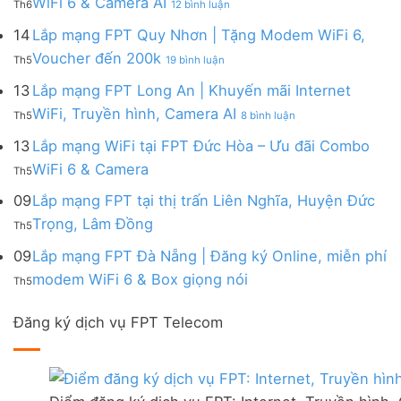
WiFi 6 & Camera AI
Trang
6
Th6
12 bình luận
Đồng
Gói
200k
Lắp
bị
&
Nai
Internet
mạng
14
Lắp mạng FPT Quy Nhơn | Tặng Modem WiFi 6,
miễn
Camera
|
với
FPT
phí
AI
ở
Voucher đến 200k
Ưu
nhiều
Th5
19 bình luận
Ninh
Modem
Lắp
đãi
IP
Thuận
FPT
mạng
13
Lắp mạng FPT Long An | Khuyến mãi Internet
Tặng
giá
|
WiFi
FPT
WiFi
tốt
ở
WiFi, Truyền hình, Camera AI
Ưu
6
Th5
8 bình luận
Quy
6,
từ
Lắp
đãi
&
Nhơn
Box
FPT
mạng
13
Lắp mạng WiFi tại FPT Đức Hòa – Ưu đãi Combo
Combo
Box
|
giọng
FPT
tặng
giọng
Không
WiFi 6 & Camera
Tặng
nói
Th5
Long
WiFi
nói
có
Modem
&
An
6
bình
09
Lắp mạng FPT tại thị trấn Liên Nghĩa, Huyện Đức
WiFi
Camera
|
&
luận
6,
Không
Trọng, Lâm Đồng
Khuyến
Camera
Th5
ở
Voucher
có
mãi
AI
Lắp
đến
bình
09
Lắp mạng FPT Đà Nẵng | Đăng ký Online, miễn phí
Internet
mạng
200k
luận
WiFi,
Không
WiFi
modem WiFi 6 & Box giọng nói
Th5
ở
Truyền
có
tại
Lắp
hình,
bình
FPT
mạng
Camera
Đăng ký dịch vụ FPT Telecom
luận
Đức
FPT
AI
ở
Hòa
tại
Lắp
–
thị
mạng
Ưu
trấn
FPT
đãi
Liên