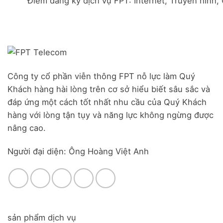
Điểm đăng ký dịch vụ FPT: Internet, Truyền hình,
Đà
Combo
Nghĩa,
Nẵng
WiFi
Huyện
|
6
Đức
Đăng
&
Trọng,
ký
Camera
Lâm
Online,
Đồng
miễn
phí
modem
Công ty cổ phần viễn thông FPT nỗ lực làm Quý
WiFi
Khách hàng hài lòng trên cơ sở hiểu biết sâu sắc và
6
&
đáp ứng một cách tốt nhất nhu cầu của Quý Khách
Box
hàng với lòng tận tụy và năng lực không ngừng được
giọng
nâng cao.
nói
Người đại diện: Ông Hoàng Việt Anh
sản phẩm dịch vụ