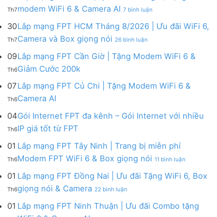
FPT
tháng
ở
modem WiFi 6 & Camera AI
Th7
7 bình luận
Khánh
8
Lắp
Hòa
|
mạng
30
Lắp mạng FPT HCM Tháng 8/2026 | Ưu đãi WiFi 6,
–
Tặng
FPT
ở
Camera và Box giọng nói
Khuyến
Modem
Th7
26 bình luận
Hà
Lắp
mãi
WiFi
Nội
mạng
09
Lắp mạng FPT Cần Giờ | Tặng Modem WiFi 6 &
tháng
6,
|
FPT
8/2026:
tặng
Không
Giảm Cước 200k
Ưu
Th6
HCM
tặng
Camera
có
đãi
Tháng
WiFi
&
bình
07
Lắp mạng FPT Củ Chi | Tặng Modem WiFi 6 &
tháng
8/2026
6,
giảm
luận
8,
Không
Camera AI
|
Box
cước
Th6
ở
Tặng
có
Ưu
giọng
Lắp
modem
bình
04
Gói Internet FPT đa kênh – Gói Internet với nhiều
đãi
nói
mạng
WiFi
luận
WiFi
&
Không
FPT
IP giá tốt từ FPT
6
Th6
ở
6,
Camera
có
Cần
&
Lắp
Camera
bình
Giờ
01
Lắp mạng FPT Tây Ninh | Trang bị miễn phí
Camera
mạng
và
luận
|
AI
ở
FPT
Modem FPT WiFi 6 & Box giọng nói
Box
Th6
11 bình luận
ở
Tặng
Lắp
Củ
giọng
Gói
Modem
mạng
Chi
01
Lắp mạng FPT Đồng Nai | Ưu đãi Tặng WiFi 6, Box
nói
Internet
WiFi
FPT
|
ở
FPT
giọng nói & Camera
6
Th6
22 bình luận
Tây
Tặng
Lắp
đa
&
Ninh
Modem
mạng
kênh
01
Lắp mạng FPT Ninh Thuận | Ưu đãi Combo tặng
Giảm
|
WiFi
FPT
–
Cước
ở