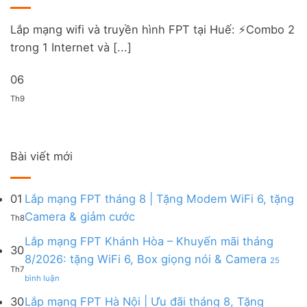
Lắp mạng wifi và truyền hình FPT tại Huế: ⚡️Combo 2
trong 1 Internet và [...]
06
Th9
Bài viết mới
01
Lắp mạng FPT tháng 8 | Tặng Modem WiFi 6, tặng
Không
Camera & giảm cước
Th8
có
bình
Lắp mạng FPT Khánh Hòa – Khuyến mãi tháng
30
luận
8/2026: tặng WiFi 6, Box giọng nói & Camera
25
ở
Th7
ở
Lắp
bình luận
Lắp
mạng
mạng
FPT
30
Lắp mạng FPT Hà Nội | Ưu đãi tháng 8, Tặng