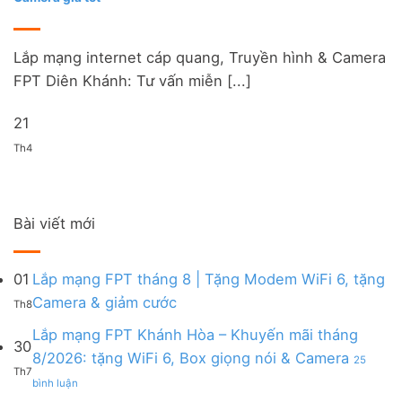
Lắp mạng internet cáp quang, Truyền hình & Camera
FPT Diên Khánh: Tư vấn miễn [...]
21
Th4
Bài viết mới
01
Lắp mạng FPT tháng 8 | Tặng Modem WiFi 6, tặng
Không
Camera & giảm cước
Th8
có
bình
Lắp mạng FPT Khánh Hòa – Khuyến mãi tháng
30
luận
8/2026: tặng WiFi 6, Box giọng nói & Camera
25
ở
Th7
ở
Lắp
bình luận
Lắp
mạng