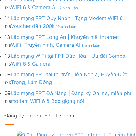
|
WiFi
FPT
–
Cước
ở
WiFi 6 & Camera AI
Trang
6
Th6
12 bình luận
Đồng
Gói
200k
Lắp
bị
&
Nai
Internet
mạng
14
Lắp mạng FPT Quy Nhơn | Tặng Modem WiFi 6,
miễn
Camera
|
với
FPT
phí
AI
ở
Voucher đến 200k
Ưu
nhiều
Th5
19 bình luận
Ninh
Modem
Lắp
đãi
IP
Thuận
FPT
mạng
13
Lắp mạng FPT Long An | Khuyến mãi Internet
Tặng
giá
|
WiFi
FPT
WiFi
tốt
ở
WiFi, Truyền hình, Camera AI
Ưu
6
Th5
8 bình luận
Quy
6,
từ
Lắp
đãi
&
Nhơn
Box
FPT
mạng
13
Lắp mạng WiFi tại FPT Đức Hòa – Ưu đãi Combo
Combo
Box
|
giọng
FPT
tặng
giọng
Không
WiFi 6 & Camera
Tặng
nói
Th5
Long
WiFi
nói
có
Modem
&
An
6
bình
09
Lắp mạng FPT tại thị trấn Liên Nghĩa, Huyện Đức
WiFi
Camera
|
&
luận
6,
Không
Trọng, Lâm Đồng
Khuyến
Camera
Th5
ở
Voucher
có
mãi
AI
Lắp
đến
bình
09
Lắp mạng FPT Đà Nẵng | Đăng ký Online, miễn phí
Internet
mạng
200k
luận
WiFi,
Không
WiFi
modem WiFi 6 & Box giọng nói
Th5
ở
Truyền
có
tại
Lắp
hình,
bình
FPT
mạng
Camera
Đăng ký dịch vụ FPT Telecom
luận
Đức
FPT
AI
ở
Hòa
tại
Lắp
–
thị
mạng
Ưu
trấn