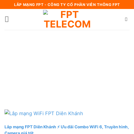
Bỏ
LẮP MẠNG FPT - CÔNG TY CỔ PHẦN VIỄN THÔNG FPT
qua
nội
dung
Lắp mạng FPT Diên Khánh ⚡️ Ưu đãi Combo WiFi 6, Truyền hình,
Camera giá tốt