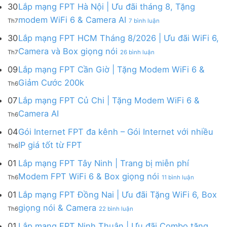
mạng
FPT
30
Lắp mạng FPT Hà Nội | Ưu đãi tháng 8, Tặng
FPT
tháng
ở
modem WiFi 6 & Camera AI
Th7
7 bình luận
Khánh
8
Lắp
Hòa
|
mạng
30
Lắp mạng FPT HCM Tháng 8/2026 | Ưu đãi WiFi 6,
–
Tặng
FPT
ở
Camera và Box giọng nói
Khuyến
Modem
Th7
26 bình luận
Hà
Lắp
mãi
WiFi
Nội
mạng
09
Lắp mạng FPT Cần Giờ | Tặng Modem WiFi 6 &
tháng
6,
|
FPT
8/2026:
tặng
Không
Giảm Cước 200k
Ưu
Th6
HCM
tặng
Camera
có
đãi
Tháng
WiFi
&
bình
07
Lắp mạng FPT Củ Chi | Tặng Modem WiFi 6 &
tháng
8/2026
6,
giảm
luận
8,
Không
Camera AI
|
Box
cước
Th6
ở
Tặng
có
Ưu
giọng
Lắp
modem
bình
04
Gói Internet FPT đa kênh – Gói Internet với nhiều
đãi
nói
mạng
WiFi
luận
WiFi
&
Không
FPT
IP giá tốt từ FPT
6
Th6
ở
6,
Camera
có
Cần
&
Lắp
Camera
bình
Giờ
01
Lắp mạng FPT Tây Ninh | Trang bị miễn phí
Camera
mạng
và
luận
|
AI
ở
FPT
Modem FPT WiFi 6 & Box giọng nói
Box
Th6
11 bình luận
ở
Tặng
Lắp
Củ
giọng
Gói
Modem
mạng
Chi
01
Lắp mạng FPT Đồng Nai | Ưu đãi Tặng WiFi 6, Box
nói
Internet
WiFi
FPT
|
ở
FPT
giọng nói & Camera
6
Th6
22 bình luận
Tây
Tặng
Lắp
đa
&
Ninh
Modem
mạng
kênh
01
Lắp mạng FPT Ninh Thuận | Ưu đãi Combo tặng
Giảm