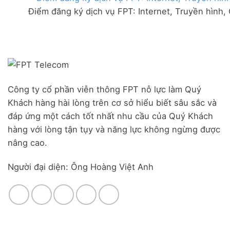
FPT
đãi
Liên
Điểm đăng ký dịch vụ FPT: Internet, Truyền hình,
Đà
Combo
Nghĩa,
Nẵng
WiFi
Huyện
|
6
Đức
Đăng
&
Trọng,
ký
Camera
Lâm
Online,
Đồng
miễn
phí
modem
Công ty cổ phần viễn thông FPT nỗ lực làm Quý
WiFi
Khách hàng hài lòng trên cơ sở hiểu biết sâu sắc và
6
&
đáp ứng một cách tốt nhất nhu cầu của Quý Khách
Box
hàng với lòng tận tụy và năng lực không ngừng được
giọng
nâng cao.
nói
Người đại diện: Ông Hoàng Việt Anh