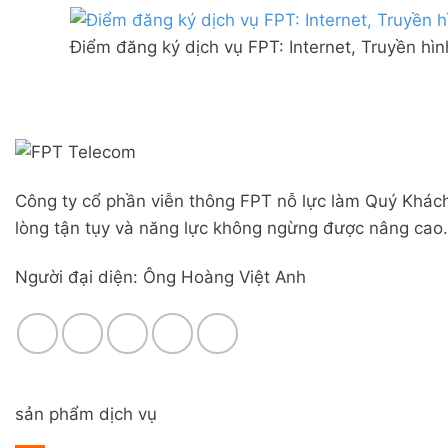
Combo
mạng
Liên
WiFi
FPT
Nghĩa,
6
Điểm đăng ký dịch vụ FPT: Internet, Truyền hì
Đà
Huyện
&
Nẵng
Đức
Camera
|
Trọng,
Đăng
Lâm
ký
Đồng
Online,
miễn
phí
Công ty cổ phần viễn thông FPT nỗ lực làm Quý Khách
modem
WiFi
lòng tận tụy và năng lực không ngừng được nâng cao.
6
&
Người đại diện: Ông Hoàng Việt Anh
Box
giọng
nói
sản phẩm dịch vụ