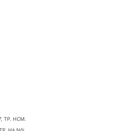
7, TP. HCM.
TP. Hà Nội.