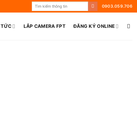
0903.059.706
 TỨC
LẮP CAMERA FPT
ĐĂNG KÝ ONLINE