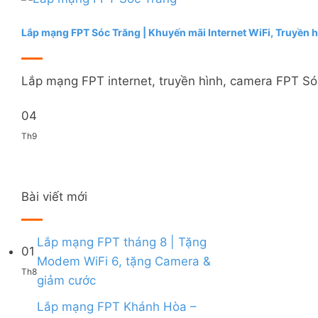
Lắp mạng FPT Sóc Trăng | Khuyến mãi Internet WiFi, Truyền 
Lắp mạng FPT internet, truyền hình, camera FPT Sóc 
04
Th9
Bài viết mới
Lắp mạng FPT tháng 8 | Tặng
01
Modem WiFi 6, tặng Camera &
Th8
Không
giảm cước
có
bình
Lắp mạng FPT Khánh Hòa –
luận