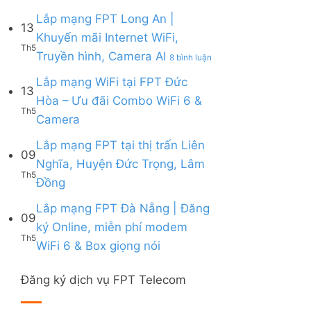
Lắp
|
6,
Box
mạng
Lắp mạng FPT Long An |
Ưu
Box
giọng
13
FPT
đãi
giọng
Khuyến mãi Internet WiFi,
nói
Quy
Combo
nói
Th5
ở
Truyền hình, Camera AI
Nhơn
8 bình luận
tặng
&
Lắp
|
WiFi
Camera
mạng
Lắp mạng WiFi tại FPT Đức
Tặng
6
13
FPT
Modem
&
Hòa – Ưu đãi Combo WiFi 6 &
Long
WiFi
Camera
Th5
Không
Camera
An
6,
AI
có
|
Voucher
bình
Lắp mạng FPT tại thị trấn Liên
Khuyến
đến
09
luận
mãi
200k
Nghĩa, Huyện Đức Trọng, Lâm
ở
Internet
Th5
Không
Đồng
Lắp
WiFi,
có
mạng
Truyền
bình
Lắp mạng FPT Đà Nẵng | Đăng
WiFi
hình,
09
luận
tại
Camera
ký Online, miễn phí modem
ở
FPT
AI
Th5
Không
WiFi 6 & Box giọng nói
Lắp
Đức
có
mạng
Hòa
bình
FPT
–
Đăng ký dịch vụ FPT Telecom
luận
tại
Ưu
ở
thị
đãi
Lắp
trấn