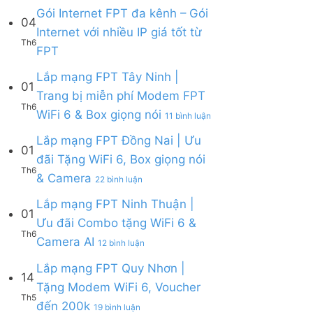
Lắp
Camera
WiFi
bình
Gói Internet FPT đa kênh – Gói
mạng
AI
04
6,
luận
Internet với nhiều IP giá tốt từ
FPT
Camera
ở
Th6
Cần
Không
và
FPT
Lắp
Giờ
có
Box
mạng
|
bình
giọng
Lắp mạng FPT Tây Ninh |
FPT
Tặng
01
luận
nói
Củ
Trang bị miễn phí Modem FPT
Modem
ở
Chi
Th6
WiFi
ở
WiFi 6 & Box giọng nói
Gói
|
11 bình luận
6
Lắp
Internet
Tặng
&
mạng
Lắp mạng FPT Đồng Nai | Ưu
FPT
Modem
01
Giảm
FPT
đa
WiFi
đãi Tặng WiFi 6, Box giọng nói
Cước
Tây
kênh
6
Th6
ở
& Camera
200k
Ninh
–
22 bình luận
&
Lắp
|
Gói
Camera
mạng
Lắp mạng FPT Ninh Thuận |
Trang
Internet
AI
01
FPT
bị
với
Ưu đãi Combo tặng WiFi 6 &
Đồng
miễn
nhiều
Th6
ở
Camera AI
Nai
12 bình luận
phí
IP
Lắp
|
Modem
giá
mạng
Lắp mạng FPT Quy Nhơn |
Ưu
FPT
tốt
14
FPT
đãi
WiFi
Tặng Modem WiFi 6, Voucher
từ
Ninh
Tặng
6
Th5
FPT
ở
đến 200k
Thuận
19 bình luận
WiFi
&