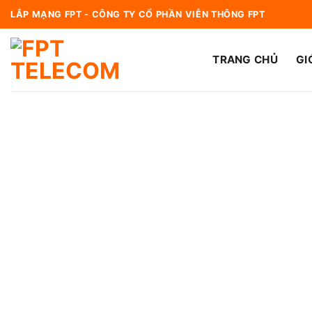
Bỏ
LẮP MẠNG FPT - CÔNG TY CỔ PHẦN VIỄN THÔNG FPT
qua
nội
TRANG CHỦ
GI
dung