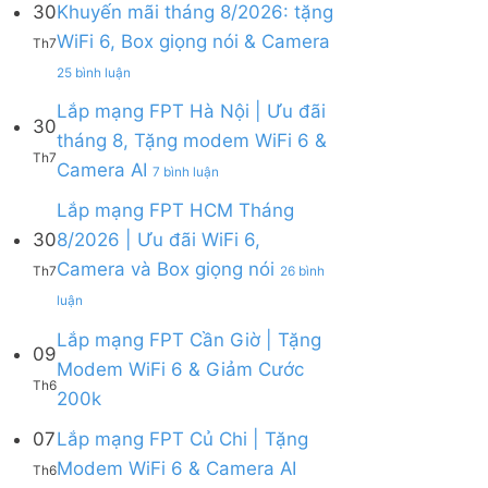
30
Khuyến mãi tháng 8/2026: tặng
ở
WiFi 6, Box giọng nói & Camera
Lắp
Th7
mạng
ở
25 bình luận
FPT
Lắp
tháng
mạng
Lắp mạng FPT Hà Nội | Ưu đãi
8
30
FPT
tháng 8, Tặng modem WiFi 6 &
|
Khánh
Th7
Tặng
ở
Camera AI
Hòa
7 bình luận
Modem
Lắp
–
WiFi
mạng
Lắp mạng FPT HCM Tháng
Khuyến
6,
FPT
mãi
30
8/2026 | Ưu đãi WiFi 6,
tặng
Hà
tháng
Camera và Box giọng nói
Camera
Nội
Th7
26 bình
8/2026:
&
|
tặng
ở
luận
giảm
Ưu
WiFi
Lắp
cước
đãi
6,
mạng
Lắp mạng FPT Cần Giờ | Tặng
09
tháng
Box
FPT
Modem WiFi 6 & Giảm Cước
8,
giọng
HCM
Th6
Tặng
Không
200k
nói
Tháng
modem
có
&
8/2026
WiFi
bình
07
Lắp mạng FPT Củ Chi | Tặng
Camera
|
6
luận
Ưu
Không
Modem WiFi 6 & Camera AI
Th6
ở
&
đãi
có