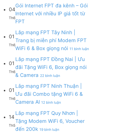
Lắp
Camera
WiFi
bình
Gói Internet FPT đa kênh – Gói
mạng
AI
04
6,
luận
Internet với nhiều IP giá tốt từ
FPT
Camera
ở
Th6
Cần
Không
và
FPT
Lắp
Giờ
có
Box
mạng
|
bình
giọng
Lắp mạng FPT Tây Ninh |
FPT
Tặng
01
luận
nói
Củ
Trang bị miễn phí Modem FPT
Modem
ở
Chi
Th6
WiFi
ở
WiFi 6 & Box giọng nói
Gói
|
11 bình luận
6
Lắp
Internet
Tặng
&
mạng
Lắp mạng FPT Đồng Nai | Ưu
FPT
Modem
01
Giảm
FPT
đa
WiFi
đãi Tặng WiFi 6, Box giọng nói
Cước
Tây
kênh
6
Th6
ở
& Camera
200k
Ninh
–
22 bình luận
&
Lắp
|
Gói
Camera
mạng
Lắp mạng FPT Ninh Thuận |
Trang
Internet
AI
01
FPT
bị
với
Ưu đãi Combo tặng WiFi 6 &
Đồng
miễn
nhiều
Th6
ở
Camera AI
Nai
12 bình luận
phí
IP
Lắp
|
Modem
giá
mạng
Lắp mạng FPT Quy Nhơn |
Ưu
FPT
tốt
14
FPT
đãi
WiFi
Tặng Modem WiFi 6, Voucher
từ
Ninh
Tặng
6
Th5
FPT
ở
đến 200k
Thuận
19 bình luận
WiFi
&