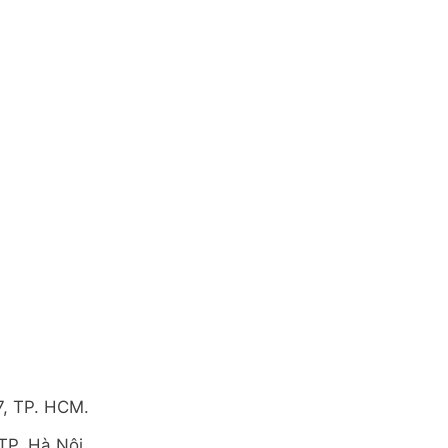
7, TP. HCM.
TP. Hà Nội.