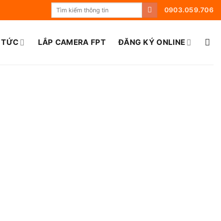
0903.059.706
 TỨC
LẮP CAMERA FPT
ĐĂNG KÝ ONLINE