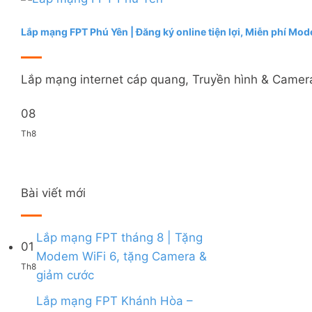
Lắp mạng FPT Phú Yên | Đăng ký online tiện lợi, Miễn phí Mo
Lắp mạng internet cáp quang, Truyền hình & Camera 
08
Th8
Bài viết mới
Lắp mạng FPT tháng 8 | Tặng
01
Modem WiFi 6, tặng Camera &
Th8
Không
giảm cước
có
bình
Lắp mạng FPT Khánh Hòa –
luận