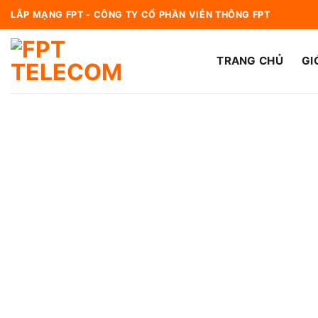
Bỏ
LẮP MẠNG FPT - CÔNG TY CỔ PHẦN VIỄN THÔNG FPT
qua
nội
TRANG CHỦ
GI
dung