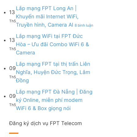
Lắp
|
6,
Box
mạng
Lắp mạng FPT Long An |
Ưu
Box
giọng
13
FPT
đãi
giọng
Khuyến mãi Internet WiFi,
nói
Quy
Combo
nói
Th5
ở
Truyền hình, Camera AI
Nhơn
8 bình luận
tặng
&
Lắp
|
WiFi
Camera
mạng
Lắp mạng WiFi tại FPT Đức
Tặng
6
13
FPT
Modem
&
Hòa – Ưu đãi Combo WiFi 6 &
Long
WiFi
Camera
Th5
Không
Camera
An
6,
AI
có
|
Voucher
bình
Lắp mạng FPT tại thị trấn Liên
Khuyến
đến
09
luận
mãi
200k
Nghĩa, Huyện Đức Trọng, Lâm
ở
Internet
Th5
Không
Đồng
Lắp
WiFi,
có
mạng
Truyền
bình
Lắp mạng FPT Đà Nẵng | Đăng
WiFi
hình,
09
luận
tại
Camera
ký Online, miễn phí modem
ở
FPT
AI
Th5
Không
WiFi 6 & Box giọng nói
Lắp
Đức
có
mạng
Hòa
bình
FPT
–
Đăng ký dịch vụ FPT Telecom
luận
tại
Ưu
ở
thị
đãi
Lắp
trấn