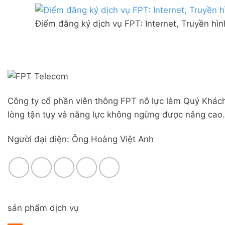
Combo
mạng
Liên
WiFi
FPT
Nghĩa,
6
Điểm đăng ký dịch vụ FPT: Internet, Truyền hì
Đà
Huyện
&
Nẵng
Đức
Camera
|
Trọng,
Đăng
Lâm
ký
Đồng
Online,
miễn
phí
Công ty cổ phần viễn thông FPT nỗ lực làm Quý Khách
modem
WiFi
lòng tận tụy và năng lực không ngừng được nâng cao.
6
&
Người đại diện: Ông Hoàng Việt Anh
Box
giọng
nói
sản phẩm dịch vụ