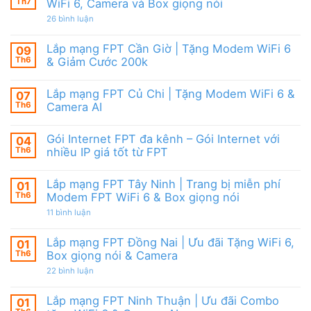
Camera
tặng
Th7
WiFi 6, Camera và Box giọng nói
Nội
&
WiFi
|
giảm
ở
26 bình luận
6,
Ưu
cước
Lắp
Box
đãi
mạng
giọng
tháng
FPT
nói
Lắp mạng FPT Cần Giờ | Tặng Modem WiFi 6
09
8,
HCM
&
Tặng
Th6
& Giảm Cước 200k
Tháng
Camera
modem
8/2026
Không
WiFi
|
có
6
Ưu
Lắp mạng FPT Củ Chi | Tặng Modem WiFi 6 &
07
bình
&
đãi
luận
Camera
Th6
Camera AI
WiFi
ở
AI
6,
Lắp
Không
Camera
mạng
có
và
Gói Internet FPT đa kênh – Gói Internet với
04
FPT
bình
Box
Cần
luận
Th6
nhiều IP giá tốt từ FPT
giọng
Giờ
ở
nói
|
Lắp
Không
Tặng
mạng
có
Lắp mạng FPT Tây Ninh | Trang bị miễn phí
01
Modem
FPT
bình
WiFi
Củ
luận
Th6
Modem FPT WiFi 6 & Box giọng nói
6
Chi
ở
&
|
Gói
ở
11 bình luận
Giảm
Tặng
Internet
Lắp
Cước
Modem
FPT
mạng
200k
WiFi
đa
FPT
Lắp mạng FPT Đồng Nai | Ưu đãi Tặng WiFi 6,
01
6
kênh
Tây
Th6
Box giọng nói & Camera
&
–
Ninh
Camera
Gói
|
ở
22 bình luận
AI
Internet
Trang
Lắp
với
bị
mạng
nhiều
miễn
FPT
Lắp mạng FPT Ninh Thuận | Ưu đãi Combo
01
IP
phí
Đồng
giá