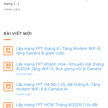
mạng [...]
2 BÌNH LUẬN
BÀI VIẾT MỚI
Lắp mạng FPT tháng 8 | Tặng Modem WiFi 6,
01
Th8
tặng Camera & giảm cước
Không
có
Lắp mạng FPT Khánh Hòa – Khuyến mãi tháng
30
bình
luận
Th7
8/2026: tặng WiFi 6, Box giọng nói & Camera
ở
Lắp
ở
25 bình luận
mạng
Lắp
FPT
mạng
tháng
FPT
Lắp mạng FPT Hà Nội | Ưu đãi tháng 8, Tặng
30
8
Khánh
Th7
modem WiFi 6 & Camera AI
|
Hòa
Tặng
–
ở
7 bình luận
Modem
Khuyến
Lắp
WiFi
mãi
mạng
6,
tháng
FPT
Lắp mạng FPT HCM Tháng 8/2026 | Ưu đãi
30
tặng
8/2026:
Hà