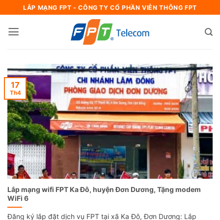
Bỏ
LẮP MẠNG FPT - CÔNG TY CỔ PHẦN VIỄN THÔNG FPT
qua
nội
dung
17
Th4
Lắp mạng wifi FPT Ka Đô, huyện Đơn Dương, Tặng modem
WiFi 6
Đăng ký lắp đặt dịch vụ FPT tại xã Ka Đô, Đơn Dương: Lắp