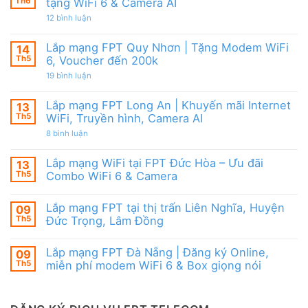
Modem
Th6
tặng WiFi 6 & Camera AI
Nai
tốt
FPT
|
từ
ở
12 bình luận
WiFi
Ưu
FPT
Lắp
6
đãi
mạng
&
Tặng
FPT
Box
Lắp mạng FPT Quy Nhơn | Tặng Modem WiFi
14
WiFi
Ninh
giọng
6,
Th5
6, Voucher đến 200k
Thuận
nói
Box
|
ở
19 bình luận
giọng
Ưu
Lắp
nói
đãi
mạng
&
Combo
FPT
Camera
Lắp mạng FPT Long An | Khuyến mãi Internet
13
tặng
Quy
WiFi
Th5
WiFi, Truyền hình, Camera AI
Nhơn
6
|
ở
8 bình luận
&
Tặng
Lắp
Camera
Modem
mạng
AI
WiFi
FPT
Lắp mạng WiFi tại FPT Đức Hòa – Ưu đãi
13
6,
Long
Voucher
Th5
Combo WiFi 6 & Camera
An
đến
|
Không
200k
Khuyến
có
mãi
Lắp mạng FPT tại thị trấn Liên Nghĩa, Huyện
09
bình
Internet
luận
Th5
Đức Trọng, Lâm Đồng
WiFi,
ở
Truyền
Lắp
Không
hình,
mạng
có
Camera
Lắp mạng FPT Đà Nẵng | Đăng ký Online,
09
WiFi
bình
AI
tại
luận
Th5
miễn phí modem WiFi 6 & Box giọng nói
FPT
ở
Đức
Lắp
Không
Hòa
mạng
có
–
FPT
bình
Ưu
tại
luận