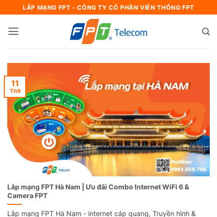
Bỏ
LẮP MẠNG FPT - CÔNG TY CỔ PHẦN VIỄN THÔNG FPT
qua
nội
dung
11
Th9
Lắp mạng FPT Hà Nam | Ưu đãi Combo Internet WiFi 6 &
Camera FPT
Lắp mạng FPT Hà Nam - internet cáp quang, Truyền hình &