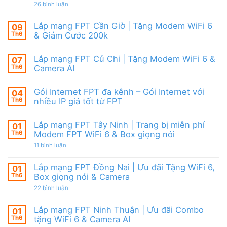
|
giảm
ở
26 bình luận
6,
Ưu
cước
Lắp
Box
đãi
mạng
giọng
tháng
FPT
nói
Lắp mạng FPT Cần Giờ | Tặng Modem WiFi 6
09
8,
HCM
&
Tặng
Th6
& Giảm Cước 200k
Tháng
Camera
modem
8/2026
Không
WiFi
|
có
6
Ưu
Lắp mạng FPT Củ Chi | Tặng Modem WiFi 6 &
07
bình
&
đãi
luận
Camera
Th6
Camera AI
WiFi
ở
AI
6,
Lắp
Không
Camera
mạng
có
và
Gói Internet FPT đa kênh – Gói Internet với
04
FPT
bình
Box
Cần
luận
Th6
nhiều IP giá tốt từ FPT
giọng
Giờ
ở
nói
|
Lắp
Không
Tặng
mạng
có
Lắp mạng FPT Tây Ninh | Trang bị miễn phí
01
Modem
FPT
bình
WiFi
Củ
luận
Th6
Modem FPT WiFi 6 & Box giọng nói
6
Chi
ở
&
|
Gói
ở
11 bình luận
Giảm
Tặng
Internet
Lắp
Cước
Modem
FPT
mạng
200k
WiFi
đa
FPT
Lắp mạng FPT Đồng Nai | Ưu đãi Tặng WiFi 6,
01
6
kênh
Tây
Th6
Box giọng nói & Camera
&
–
Ninh
Camera
Gói
|
ở
22 bình luận
AI
Internet
Trang
Lắp
với
bị
mạng
nhiều
miễn
FPT
Lắp mạng FPT Ninh Thuận | Ưu đãi Combo
01
IP
phí
Đồng
giá
Modem
Th6
tặng WiFi 6 & Camera AI
Nai
tốt
FPT