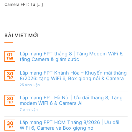
Camera FPT: Tư [...]
BÀI VIẾT MỚI
Lắp mạng FPT tháng 8 | Tặng Modem WiFi 6,
01
Th8
tặng Camera & giảm cước
Không
có
Lắp mạng FPT Khánh Hòa – Khuyến mãi tháng
30
bình
luận
Th7
8/2026: tặng WiFi 6, Box giọng nói & Camera
ở
Lắp
ở
25 bình luận
mạng
Lắp
FPT
mạng
tháng
FPT
Lắp mạng FPT Hà Nội | Ưu đãi tháng 8, Tặng
30
8
Khánh
Th7
modem WiFi 6 & Camera AI
|
Hòa
Tặng
–
ở
7 bình luận
Modem
Khuyến
Lắp
WiFi
mãi
mạng
6,
tháng
FPT
Lắp mạng FPT HCM Tháng 8/2026 | Ưu đãi
30
tặng
8/2026:
Hà
Camera
tặng
Th7
WiFi 6, Camera và Box giọng nói
Nội
&
WiFi