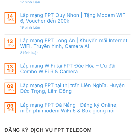
|
từ
ở
12 bình luận
WiFi
Ưu
FPT
Lắp
6
đãi
mạng
&
Tặng
FPT
Box
Lắp mạng FPT Quy Nhơn | Tặng Modem WiFi
14
WiFi
Ninh
giọng
6,
Th5
6, Voucher đến 200k
Thuận
nói
Box
|
ở
19 bình luận
giọng
Ưu
Lắp
nói
đãi
mạng
&
Combo
FPT
Camera
Lắp mạng FPT Long An | Khuyến mãi Internet
13
tặng
Quy
WiFi
Th5
WiFi, Truyền hình, Camera AI
Nhơn
6
|
ở
8 bình luận
&
Tặng
Lắp
Camera
Modem
mạng
AI
WiFi
FPT
Lắp mạng WiFi tại FPT Đức Hòa – Ưu đãi
13
6,
Long
Voucher
Th5
Combo WiFi 6 & Camera
An
đến
|
Không
200k
Khuyến
có
mãi
Lắp mạng FPT tại thị trấn Liên Nghĩa, Huyện
09
bình
Internet
luận
Th5
Đức Trọng, Lâm Đồng
WiFi,
ở
Truyền
Lắp
Không
hình,
mạng
có
Camera
Lắp mạng FPT Đà Nẵng | Đăng ký Online,
09
WiFi
bình
AI
tại
luận
Th5
miễn phí modem WiFi 6 & Box giọng nói
FPT
ở
Đức
Lắp
Không
Hòa
mạng
có
–
FPT
bình
Ưu
tại
luận
ĐĂNG KÝ DỊCH VỤ FPT TELECOM
đãi
thị
ở