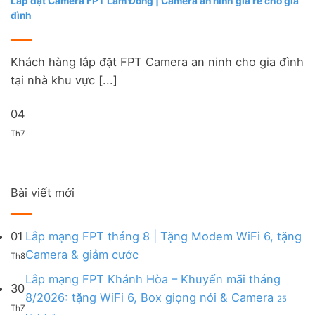
Lắp đặt Camera FPT Lâm Đồng | Camera an ninh giá rẻ cho gia
đình
Khách hàng lắp đặt FPT Camera an ninh cho gia đình
tại nhà khu vực [...]
04
Th7
Bài viết mới
01
Lắp mạng FPT tháng 8 | Tặng Modem WiFi 6, tặng
Không
Camera & giảm cước
Th8
có
bình
Lắp mạng FPT Khánh Hòa – Khuyến mãi tháng
30
luận
8/2026: tặng WiFi 6, Box giọng nói & Camera
25
ở
Th7
ở
Lắp