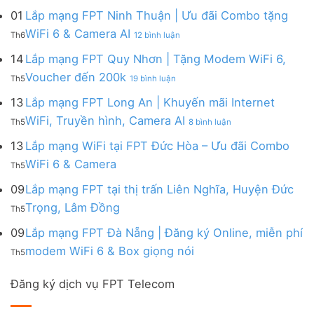
đa
&
Ninh
Modem
mạng
kênh
01
Lắp mạng FPT Ninh Thuận | Ưu đãi Combo tặng
Giảm
|
WiFi
FPT
–
Cước
ở
WiFi 6 & Camera AI
Trang
6
Th6
12 bình luận
Đồng
Gói
200k
Lắp
bị
&
Nai
Internet
mạng
14
Lắp mạng FPT Quy Nhơn | Tặng Modem WiFi 6,
miễn
Camera
|
với
FPT
phí
AI
ở
Voucher đến 200k
Ưu
nhiều
Th5
19 bình luận
Ninh
Modem
Lắp
đãi
IP
Thuận
FPT
mạng
13
Lắp mạng FPT Long An | Khuyến mãi Internet
Tặng
giá
|
WiFi
FPT
WiFi
tốt
ở
WiFi, Truyền hình, Camera AI
Ưu
6
Th5
8 bình luận
Quy
6,
từ
Lắp
đãi
&
Nhơn
Box
FPT
mạng
13
Lắp mạng WiFi tại FPT Đức Hòa – Ưu đãi Combo
Combo
Box
|
giọng
FPT
tặng
giọng
Không
WiFi 6 & Camera
Tặng
nói
Th5
Long
WiFi
nói
có
Modem
&
An
6
bình
09
Lắp mạng FPT tại thị trấn Liên Nghĩa, Huyện Đức
WiFi
Camera
|
&
luận
6,
Không
Trọng, Lâm Đồng
Khuyến
Camera
Th5
ở
Voucher
có
mãi
AI
Lắp
đến
bình
09
Lắp mạng FPT Đà Nẵng | Đăng ký Online, miễn phí
Internet
mạng
200k
luận
WiFi,
Không
WiFi
modem WiFi 6 & Box giọng nói
Th5
ở
Truyền
có
tại
Lắp
hình,
bình
FPT
mạng
Camera
Đăng ký dịch vụ FPT Telecom
luận
Đức
FPT
AI
ở
Hòa
tại
Lắp
–