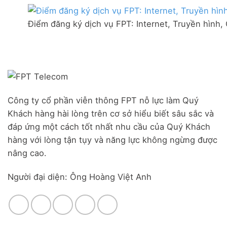
thị
mạng
Ưu
trấn
FPT
đãi
Liên
Điểm đăng ký dịch vụ FPT: Internet, Truyền hình,
Đà
Combo
Nghĩa,
Nẵng
WiFi
Huyện
|
6
Đức
Đăng
&
Trọng,
ký
Camera
Lâm
Online,
Đồng
miễn
phí
modem
Công ty cổ phần viễn thông FPT nỗ lực làm Quý
WiFi
Khách hàng hài lòng trên cơ sở hiểu biết sâu sắc và
6
&
đáp ứng một cách tốt nhất nhu cầu của Quý Khách
Box
hàng với lòng tận tụy và năng lực không ngừng được
giọng
nâng cao.
nói
Người đại diện: Ông Hoàng Việt Anh