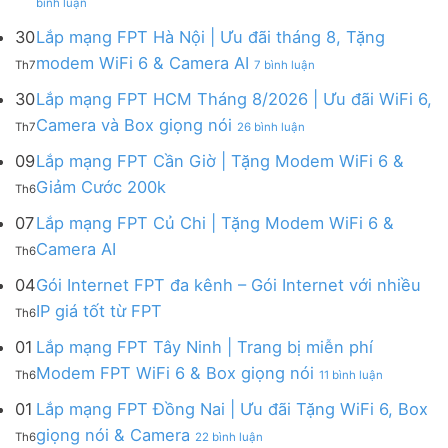
bình luận
Lắp
mạng
mạng
FPT
30
Lắp mạng FPT Hà Nội | Ưu đãi tháng 8, Tặng
FPT
tháng
ở
modem WiFi 6 & Camera AI
Th7
7 bình luận
Khánh
8
Lắp
Hòa
|
mạng
30
Lắp mạng FPT HCM Tháng 8/2026 | Ưu đãi WiFi 6,
–
Tặng
FPT
ở
Camera và Box giọng nói
Khuyến
Modem
Th7
26 bình luận
Hà
Lắp
mãi
WiFi
Nội
mạng
09
Lắp mạng FPT Cần Giờ | Tặng Modem WiFi 6 &
tháng
6,
|
FPT
8/2026:
tặng
Không
Giảm Cước 200k
Ưu
Th6
HCM
tặng
Camera
có
đãi
Tháng
WiFi
&
bình
07
Lắp mạng FPT Củ Chi | Tặng Modem WiFi 6 &
tháng
8/2026
6,
giảm
luận
8,
Không
Camera AI
|
Box
cước
Th6
ở
Tặng
có
Ưu
giọng
Lắp
modem
bình
04
Gói Internet FPT đa kênh – Gói Internet với nhiều
đãi
nói
mạng
WiFi
luận
WiFi
&
Không
FPT
IP giá tốt từ FPT
6
Th6
ở
6,
Camera
có
Cần
&
Lắp
Camera
bình
Giờ
01
Lắp mạng FPT Tây Ninh | Trang bị miễn phí
Camera
mạng
và
luận
|
AI
ở
FPT
Modem FPT WiFi 6 & Box giọng nói
Box
Th6
11 bình luận
ở
Tặng
Lắp
Củ
giọng
Gói
Modem
mạng
Chi
01
Lắp mạng FPT Đồng Nai | Ưu đãi Tặng WiFi 6, Box
nói
Internet
WiFi
FPT
|
ở
FPT
giọng nói & Camera
6
Th6
22 bình luận
Tây
Tặng
Lắp