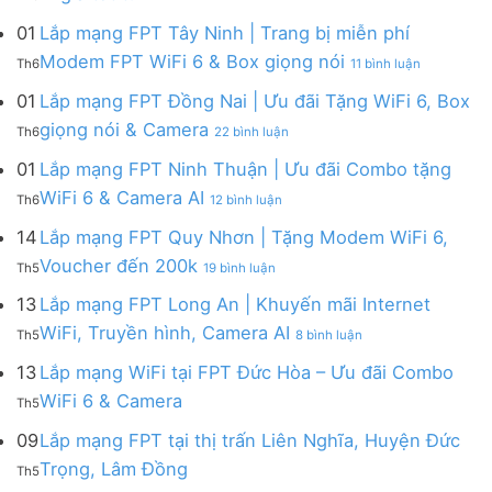
6,
Camera
có
Cần
&
Lắp
Camera
bình
Giờ
01
Lắp mạng FPT Tây Ninh | Trang bị miễn phí
Camera
mạng
và
luận
|
AI
ở
FPT
Modem FPT WiFi 6 & Box giọng nói
Box
Th6
11 bình luận
ở
Tặng
Lắp
Củ
giọng
Gói
Modem
mạng
Chi
01
Lắp mạng FPT Đồng Nai | Ưu đãi Tặng WiFi 6, Box
nói
Internet
WiFi
FPT
|
ở
FPT
giọng nói & Camera
6
Th6
22 bình luận
Tây
Tặng
Lắp
đa
&
Ninh
Modem
mạng
kênh
01
Lắp mạng FPT Ninh Thuận | Ưu đãi Combo tặng
Giảm
|
WiFi
FPT
–
Cước
ở
WiFi 6 & Camera AI
Trang
6
Th6
12 bình luận
Đồng
Gói
200k
Lắp
bị
&
Nai
Internet
mạng
14
Lắp mạng FPT Quy Nhơn | Tặng Modem WiFi 6,
miễn
Camera
|
với
FPT
phí
AI
ở
Voucher đến 200k
Ưu
nhiều
Th5
19 bình luận
Ninh
Modem
Lắp
đãi
IP
Thuận
FPT
mạng
13
Lắp mạng FPT Long An | Khuyến mãi Internet
Tặng
giá
|
WiFi
FPT
WiFi
tốt
ở
WiFi, Truyền hình, Camera AI
Ưu
6
Th5
8 bình luận
Quy
6,
từ
Lắp
đãi
&
Nhơn
Box
FPT
mạng
13
Lắp mạng WiFi tại FPT Đức Hòa – Ưu đãi Combo
Combo
Box
|
giọng
FPT
tặng
giọng
Không
WiFi 6 & Camera
Tặng
nói
Th5
Long
WiFi
nói
có
Modem
&
An
6
bình
09
Lắp mạng FPT tại thị trấn Liên Nghĩa, Huyện Đức
WiFi
Camera
|
&
luận
6,
Không
Trọng, Lâm Đồng
Khuyến
Camera
Th5
ở
Voucher
có
mãi
AI