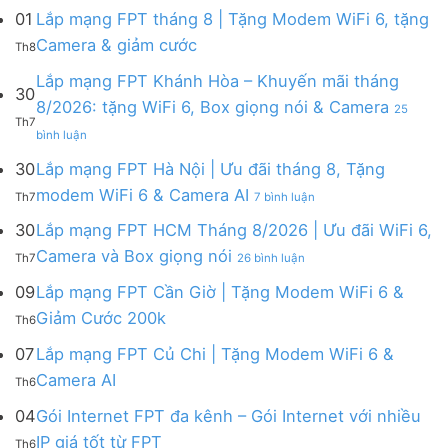
01
Lắp mạng FPT tháng 8 | Tặng Modem WiFi 6, tặng
Không
Camera & giảm cước
Th8
có
bình
Lắp mạng FPT Khánh Hòa – Khuyến mãi tháng
30
luận
8/2026: tặng WiFi 6, Box giọng nói & Camera
25
ở
Th7
ở
Lắp
bình luận
Lắp
mạng
mạng
FPT
30
Lắp mạng FPT Hà Nội | Ưu đãi tháng 8, Tặng
FPT
tháng
ở
modem WiFi 6 & Camera AI
Th7
7 bình luận
Khánh
8
Lắp
Hòa
|
mạng
30
Lắp mạng FPT HCM Tháng 8/2026 | Ưu đãi WiFi 6,
–
Tặng
FPT
ở
Camera và Box giọng nói
Khuyến
Modem
Th7
26 bình luận
Hà
Lắp
mãi
WiFi
Nội
mạng
09
Lắp mạng FPT Cần Giờ | Tặng Modem WiFi 6 &
tháng
6,
|
FPT
8/2026:
tặng
Không
Giảm Cước 200k
Ưu
Th6
HCM
tặng
Camera
có
đãi
Tháng
WiFi
&
bình
07
Lắp mạng FPT Củ Chi | Tặng Modem WiFi 6 &
tháng
8/2026
6,
giảm
luận
8,
Không
Camera AI
|
Box
cước
Th6
ở
Tặng
có
Ưu
giọng
Lắp
modem
bình
04
Gói Internet FPT đa kênh – Gói Internet với nhiều
đãi
nói
mạng
WiFi
luận
WiFi
&
Không
FPT
IP giá tốt từ FPT
6
Th6
ở