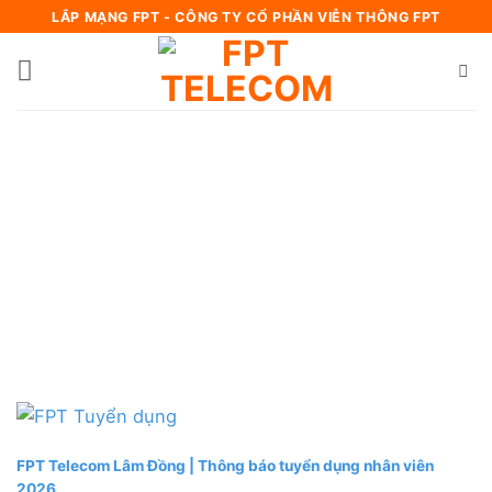
Bỏ
LẮP MẠNG FPT - CÔNG TY CỔ PHẦN VIỄN THÔNG FPT
qua
nội
dung
FPT Telecom Lâm Đồng | Thông báo tuyển dụng nhân viên
2026