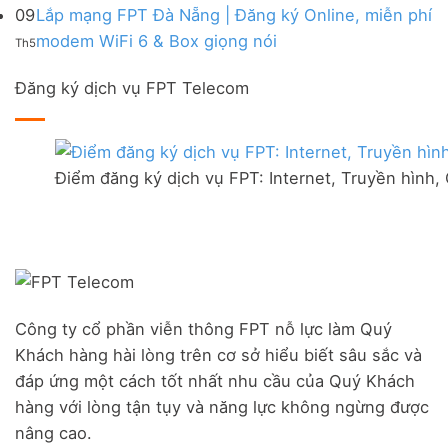
Lắp
đến
bình
09
Lắp mạng FPT Đà Nẵng | Đăng ký Online, miễn phí
Internet
mạng
200k
luận
WiFi,
Không
WiFi
modem WiFi 6 & Box giọng nói
Th5
ở
Truyền
có
tại
Lắp
hình,
bình
FPT
mạng
Camera
Đăng ký dịch vụ FPT Telecom
luận
Đức
FPT
AI
ở
Hòa
tại
Lắp
–
thị
mạng
Ưu
trấn
FPT
đãi
Liên
Điểm đăng ký dịch vụ FPT: Internet, Truyền hình,
Đà
Combo
Nghĩa,
Nẵng
WiFi
Huyện
|
6
Đức
Đăng
&
Trọng,
ký
Camera
Lâm
Online,
Đồng
miễn
phí
modem
Công ty cổ phần viễn thông FPT nỗ lực làm Quý
WiFi
Khách hàng hài lòng trên cơ sở hiểu biết sâu sắc và
6
&
đáp ứng một cách tốt nhất nhu cầu của Quý Khách
Box
hàng với lòng tận tụy và năng lực không ngừng được
giọng
nâng cao.
nói