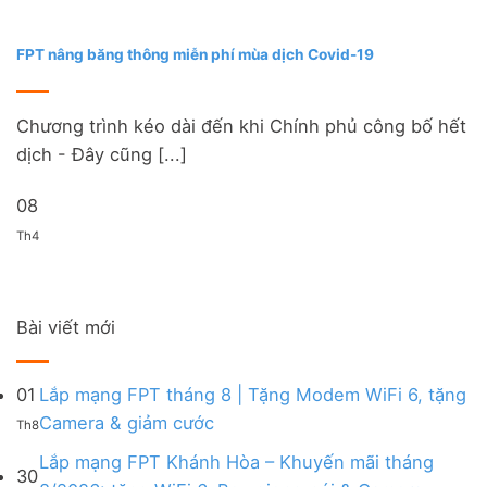
FPT nâng băng thông miễn phí mùa dịch Covid-19
Chương trình kéo dài đến khi Chính phủ công bố hết
dịch - Đây cũng [...]
08
Th4
Bài viết mới
01
Lắp mạng FPT tháng 8 | Tặng Modem WiFi 6, tặng
Không
Camera & giảm cước
Th8
có
bình
Lắp mạng FPT Khánh Hòa – Khuyến mãi tháng
30
luận