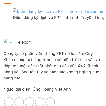
ở
Hòa
tại
Lắp
–
thị
mạng
Ưu
trấn
FPT
đãi
Liên
Điểm đăng ký dịch vụ FPT: Internet, Truyền hình,
Đà
Combo
Nghĩa,
Nẵng
WiFi
Huyện
|
6
Đức
Đăng
&
Trọng,
ký
Camera
Lâm
Online,
Đồng
miễn
phí
modem
Công ty cổ phần viễn thông FPT nỗ lực làm Quý
WiFi
Khách hàng hài lòng trên cơ sở hiểu biết sâu sắc và
6
&
đáp ứng một cách tốt nhất nhu cầu của Quý Khách
Box
hàng với lòng tận tụy và năng lực không ngừng được
giọng
nâng cao.
nói
Người đại diện: Ông Hoàng Việt Anh