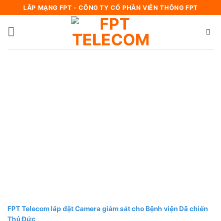
Bỏ
LẮP MẠNG FPT - CÔNG TY CỔ PHẦN VIỄN THÔNG FPT
qua
nội
dung
FPT Telecom lắp đặt Camera giám sát cho Bệnh viện Dã chiến
Thủ Đức