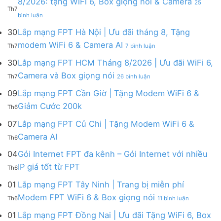
8/2026: tặng WiFi 6, Box giọng nói & Camera
25
ở
Th7
ở
Lắp
bình luận
Lắp
mạng
mạng
FPT
30
Lắp mạng FPT Hà Nội | Ưu đãi tháng 8, Tặng
FPT
tháng
ở
modem WiFi 6 & Camera AI
Th7
7 bình luận
Khánh
8
Lắp
Hòa
|
mạng
30
Lắp mạng FPT HCM Tháng 8/2026 | Ưu đãi WiFi 6,
–
Tặng
FPT
ở
Camera và Box giọng nói
Khuyến
Modem
Th7
26 bình luận
Hà
Lắp
mãi
WiFi
Nội
mạng
09
Lắp mạng FPT Cần Giờ | Tặng Modem WiFi 6 &
tháng
6,
|
FPT
8/2026:
tặng
Không
Giảm Cước 200k
Ưu
Th6
HCM
tặng
Camera
có
đãi
Tháng
WiFi
&
bình
07
Lắp mạng FPT Củ Chi | Tặng Modem WiFi 6 &
tháng
8/2026
6,
giảm
luận
8,
Không
Camera AI
|
Box
cước
Th6
ở
Tặng
có
Ưu
giọng
Lắp
modem
bình
04
Gói Internet FPT đa kênh – Gói Internet với nhiều
đãi
nói
mạng
WiFi
luận
WiFi
&
Không
FPT
IP giá tốt từ FPT
6
Th6
ở
6,
Camera
có
Cần
&
Lắp
Camera
bình
Giờ
01
Lắp mạng FPT Tây Ninh | Trang bị miễn phí
Camera
mạng
và
luận
|
AI
ở
FPT
Modem FPT WiFi 6 & Box giọng nói
Box
Th6
11 bình luận
ở
Tặng
Lắp
Củ
giọng
Gói
Modem
mạng
Chi
01
Lắp mạng FPT Đồng Nai | Ưu đãi Tặng WiFi 6, Box
nói
Internet
WiFi