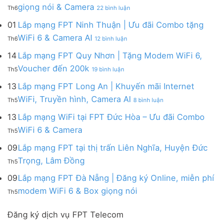
FPT
|
ở
FPT
giọng nói & Camera
6
Th6
22 bình luận
Tây
Tặng
Lắp
đa
&
Ninh
Modem
mạng
kênh
01
Lắp mạng FPT Ninh Thuận | Ưu đãi Combo tặng
Giảm
|
WiFi
FPT
–
Cước
ở
WiFi 6 & Camera AI
Trang
6
Th6
12 bình luận
Đồng
Gói
200k
Lắp
bị
&
Nai
Internet
mạng
14
Lắp mạng FPT Quy Nhơn | Tặng Modem WiFi 6,
miễn
Camera
|
với
FPT
phí
AI
ở
Voucher đến 200k
Ưu
nhiều
Th5
19 bình luận
Ninh
Modem
Lắp
đãi
IP
Thuận
FPT
mạng
13
Lắp mạng FPT Long An | Khuyến mãi Internet
Tặng
giá
|
WiFi
FPT
WiFi
tốt
ở
WiFi, Truyền hình, Camera AI
Ưu
6
Th5
8 bình luận
Quy
6,
từ
Lắp
đãi
&
Nhơn
Box
FPT
mạng
13
Lắp mạng WiFi tại FPT Đức Hòa – Ưu đãi Combo
Combo
Box
|
giọng
FPT
tặng
giọng
Không
WiFi 6 & Camera
Tặng
nói
Th5
Long
WiFi
nói
có
Modem
&
An
6
bình
09
Lắp mạng FPT tại thị trấn Liên Nghĩa, Huyện Đức
WiFi
Camera
|
&
luận
6,
Không
Trọng, Lâm Đồng
Khuyến
Camera
Th5
ở
Voucher
có
mãi
AI
Lắp
đến
bình
09
Lắp mạng FPT Đà Nẵng | Đăng ký Online, miễn phí
Internet
mạng
200k
luận
WiFi,
Không
WiFi
modem WiFi 6 & Box giọng nói
Th5
ở
Truyền
có
tại
Lắp
hình,
bình
FPT
mạng
Camera
Đăng ký dịch vụ FPT Telecom
luận
Đức
FPT
AI