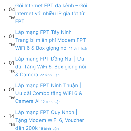
Lắp
Camera
WiFi
bình
Gói Internet FPT đa kênh – Gói
mạng
AI
04
6,
luận
Internet với nhiều IP giá tốt từ
FPT
Camera
ở
Th6
Cần
Không
và
FPT
Lắp
Giờ
có
Box
mạng
|
bình
giọng
Lắp mạng FPT Tây Ninh |
FPT
Tặng
01
luận
nói
Củ
Trang bị miễn phí Modem FPT
Modem
ở
Chi
Th6
WiFi
ở
WiFi 6 & Box giọng nói
Gói
|
11 bình luận
6
Lắp
Internet
Tặng
&
mạng
Lắp mạng FPT Đồng Nai | Ưu
FPT
Modem
01
Giảm
FPT
đa
WiFi
đãi Tặng WiFi 6, Box giọng nói
Cước
Tây
kênh
6
Th6
ở
& Camera
200k
Ninh
–
22 bình luận
&
Lắp
|
Gói
Camera
mạng
Lắp mạng FPT Ninh Thuận |
Trang
Internet
AI
01
FPT
bị
với
Ưu đãi Combo tặng WiFi 6 &
Đồng
miễn
nhiều
Th6
ở
Camera AI
Nai
12 bình luận
phí
IP
Lắp
|
Modem
giá
mạng
Lắp mạng FPT Quy Nhơn |
Ưu
FPT
tốt
14
FPT
đãi
WiFi
Tặng Modem WiFi 6, Voucher
từ
Ninh
Tặng
6
Th5
FPT
ở
đến 200k
Thuận
19 bình luận
WiFi
&