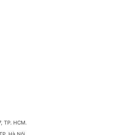
7, TP. HCM.
TP. Hà Nội.