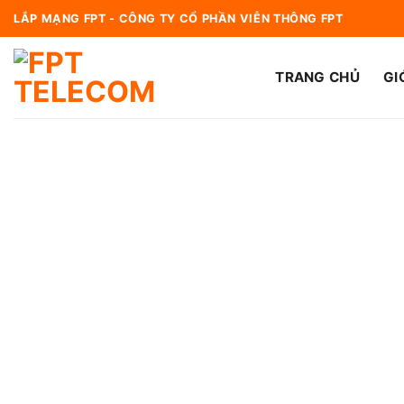
Bỏ
LẮP MẠNG FPT - CÔNG TY CỔ PHẦN VIỄN THÔNG FPT
qua
nội
TRANG CHỦ
GI
dung