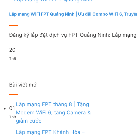
Lắp mạng WiFi FPT Quảng Ninh | Ưu đãi Combo WiFi 6, Truyề
Đăng ký lắp đặt dịch vụ FPT Quảng Ninh: Lắp mạng i
20
Th6
Bài viết mới
Lắp mạng FPT tháng 8 | Tặng
01
Modem WiFi 6, tặng Camera &
Th8
Không
giảm cước
có
bình
Lắp mạng FPT Khánh Hòa –
luận