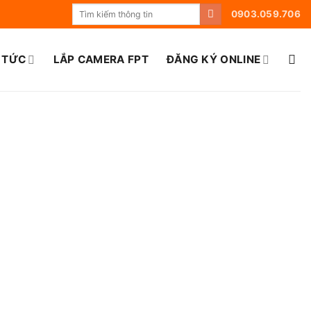
0903.059.706
 TỨC
LẮP CAMERA FPT
ĐĂNG KÝ ONLINE