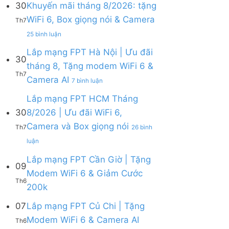
30
Khuyến mãi tháng 8/2026: tặng
ở
WiFi 6, Box giọng nói & Camera
Lắp
Th7
mạng
ở
25 bình luận
FPT
Lắp
tháng
mạng
Lắp mạng FPT Hà Nội | Ưu đãi
8
30
FPT
tháng 8, Tặng modem WiFi 6 &
|
Khánh
Th7
Tặng
ở
Camera AI
Hòa
7 bình luận
Modem
Lắp
–
WiFi
mạng
Lắp mạng FPT HCM Tháng
Khuyến
6,
FPT
mãi
30
8/2026 | Ưu đãi WiFi 6,
tặng
Hà
tháng
Camera và Box giọng nói
Camera
Nội
Th7
26 bình
8/2026:
&
|
tặng
ở
luận
giảm
Ưu
WiFi
Lắp
cước
đãi
6,
mạng
Lắp mạng FPT Cần Giờ | Tặng
09
tháng
Box
FPT
Modem WiFi 6 & Giảm Cước
8,
giọng
HCM
Th6
Tặng
Không
200k
nói
Tháng
modem
có
&
8/2026
WiFi
bình
07
Lắp mạng FPT Củ Chi | Tặng
Camera
|
6
luận
Ưu
Không
Modem WiFi 6 & Camera AI
Th6
ở
&
đãi
có