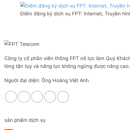
Combo
mạng
Liên
WiFi
FPT
Nghĩa,
6
Điểm đăng ký dịch vụ FPT: Internet, Truyền hì
Đà
Huyện
&
Nẵng
Đức
Camera
|
Trọng,
Đăng
Lâm
ký
Đồng
Online,
miễn
phí
Công ty cổ phần viễn thông FPT nỗ lực làm Quý Khách
modem
WiFi
lòng tận tụy và năng lực không ngừng được nâng cao.
6
&
Người đại diện: Ông Hoàng Việt Anh
Box
giọng
nói
sản phẩm dịch vụ