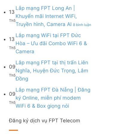
Lắp
|
6,
Box
mạng
Lắp mạng FPT Long An |
Ưu
Box
giọng
13
FPT
đãi
giọng
Khuyến mãi Internet WiFi,
nói
Quy
Combo
nói
Th5
ở
Truyền hình, Camera AI
Nhơn
8 bình luận
tặng
&
Lắp
|
WiFi
Camera
mạng
Lắp mạng WiFi tại FPT Đức
Tặng
6
13
FPT
Modem
&
Hòa – Ưu đãi Combo WiFi 6 &
Long
WiFi
Camera
Th5
Không
Camera
An
6,
AI
có
|
Voucher
bình
Lắp mạng FPT tại thị trấn Liên
Khuyến
đến
09
luận
mãi
200k
Nghĩa, Huyện Đức Trọng, Lâm
ở
Internet
Th5
Không
Đồng
Lắp
WiFi,
có
mạng
Truyền
bình
Lắp mạng FPT Đà Nẵng | Đăng
WiFi
hình,
09
luận
tại
Camera
ký Online, miễn phí modem
ở
FPT
AI
Th5
Không
WiFi 6 & Box giọng nói
Lắp
Đức
có
mạng
Hòa
bình
FPT
–
Đăng ký dịch vụ FPT Telecom
luận
tại
Ưu
ở
thị
đãi
Lắp
trấn