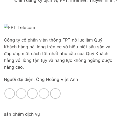
Điểm đăng ký dịch vụ FPT: Internet, Truyền hình,
Đà
Combo
Nghĩa,
Nẵng
WiFi
Huyện
|
6
Đức
Đăng
&
Trọng,
ký
Camera
Lâm
Online,
Đồng
miễn
phí
modem
Công ty cổ phần viễn thông FPT nỗ lực làm Quý
WiFi
Khách hàng hài lòng trên cơ sở hiểu biết sâu sắc và
6
&
đáp ứng một cách tốt nhất nhu cầu của Quý Khách
Box
hàng với lòng tận tụy và năng lực không ngừng được
giọng
nâng cao.
nói
Người đại diện: Ông Hoàng Việt Anh
sản phẩm dịch vụ