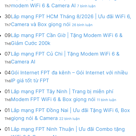
FPT
tháng
ở
modem WiFi 6 & Camera AI
Th7
7 bình luận
Khánh
8
Lắp
Hòa
|
mạng
30
Lắp mạng FPT HCM Tháng 8/2026 | Ưu đãi WiFi 6,
–
Tặng
FPT
ở
Camera và Box giọng nói
Khuyến
Modem
Th7
26 bình luận
Hà
Lắp
mãi
WiFi
Nội
mạng
09
Lắp mạng FPT Cần Giờ | Tặng Modem WiFi 6 &
tháng
6,
|
FPT
8/2026:
tặng
Không
Giảm Cước 200k
Ưu
Th6
HCM
tặng
Camera
có
đãi
Tháng
WiFi
&
bình
07
Lắp mạng FPT Củ Chi | Tặng Modem WiFi 6 &
tháng
8/2026
6,
giảm
luận
8,
Không
Camera AI
|
Box
cước
Th6
ở
Tặng
có
Ưu
giọng
Lắp
modem
bình
04
Gói Internet FPT đa kênh – Gói Internet với nhiều
đãi
nói
mạng
WiFi
luận
WiFi
&
Không
FPT
IP giá tốt từ FPT
6
Th6
ở
6,
Camera
có
Cần
&
Lắp
Camera
bình
Giờ
01
Lắp mạng FPT Tây Ninh | Trang bị miễn phí
Camera
mạng
và
luận
|
AI
ở
FPT
Modem FPT WiFi 6 & Box giọng nói
Box
Th6
11 bình luận
ở
Tặng
Lắp
Củ
giọng
Gói
Modem
mạng
Chi
01
Lắp mạng FPT Đồng Nai | Ưu đãi Tặng WiFi 6, Box
nói
Internet
WiFi
FPT
|
ở
FPT
giọng nói & Camera
6
Th6
22 bình luận
Tây
Tặng
Lắp
đa
&
Ninh
Modem
mạng
kênh
01
Lắp mạng FPT Ninh Thuận | Ưu đãi Combo tặng
Giảm
|
WiFi
FPT
–
Cước
ở