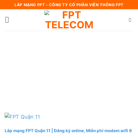
Bỏ
LẮP MẠNG FPT - CÔNG TY CỔ PHẦN VIỄN THÔNG FPT
qua
nội
dung
Lắp mạng FPT Quận 11 | Đăng ký online, Miễn phí modem wifi 6