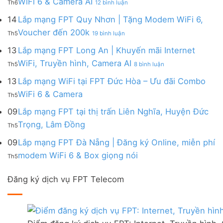
WiFi 6 & Camera AI
Trang
6
Th6
12 bình luận
Đồng
Gói
200k
Lắp
bị
&
Nai
Internet
mạng
14
Lắp mạng FPT Quy Nhơn | Tặng Modem WiFi 6,
miễn
Camera
|
với
FPT
phí
AI
ở
Voucher đến 200k
Ưu
nhiều
Th5
19 bình luận
Ninh
Modem
Lắp
đãi
IP
Thuận
FPT
mạng
13
Lắp mạng FPT Long An | Khuyến mãi Internet
Tặng
giá
|
WiFi
FPT
WiFi
tốt
ở
WiFi, Truyền hình, Camera AI
Ưu
6
Th5
8 bình luận
Quy
6,
từ
Lắp
đãi
&
Nhơn
Box
FPT
mạng
13
Lắp mạng WiFi tại FPT Đức Hòa – Ưu đãi Combo
Combo
Box
|
giọng
FPT
tặng
giọng
Không
WiFi 6 & Camera
Tặng
nói
Th5
Long
WiFi
nói
có
Modem
&
An
6
bình
09
Lắp mạng FPT tại thị trấn Liên Nghĩa, Huyện Đức
WiFi
Camera
|
&
luận
6,
Không
Trọng, Lâm Đồng
Khuyến
Camera
Th5
ở
Voucher
có
mãi
AI
Lắp
đến
bình
09
Lắp mạng FPT Đà Nẵng | Đăng ký Online, miễn phí
Internet
mạng
200k
luận
WiFi,
Không
WiFi
modem WiFi 6 & Box giọng nói
Th5
ở
Truyền
có
tại
Lắp
hình,
bình
FPT
mạng
Camera
Đăng ký dịch vụ FPT Telecom
luận
Đức
FPT
AI
ở
Hòa
tại
Lắp
–
thị
mạng
Ưu
trấn
FPT
đãi
Liên