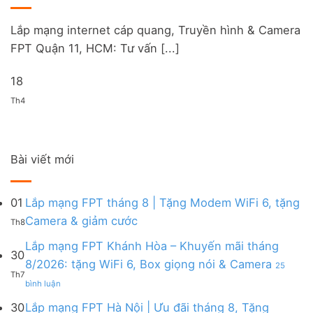
Lắp mạng internet cáp quang, Truyền hình & Camera
FPT Quận 11, HCM: Tư vấn [...]
18
Th4
Bài viết mới
01
Lắp mạng FPT tháng 8 | Tặng Modem WiFi 6, tặng
Không
Camera & giảm cước
Th8
có
bình
Lắp mạng FPT Khánh Hòa – Khuyến mãi tháng
30
luận
8/2026: tặng WiFi 6, Box giọng nói & Camera
25
ở
Th7
ở
Lắp
bình luận
Lắp
mạng
mạng
FPT
30
Lắp mạng FPT Hà Nội | Ưu đãi tháng 8, Tặng