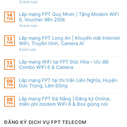
|
từ
ở
12 bình luận
WiFi
Ưu
FPT
Lắp
6
đãi
mạng
&
Tặng
FPT
Box
Lắp mạng FPT Quy Nhơn | Tặng Modem WiFi
14
WiFi
Ninh
giọng
6,
Th5
6, Voucher đến 200k
Thuận
nói
Box
|
ở
19 bình luận
giọng
Ưu
Lắp
nói
đãi
mạng
&
Combo
FPT
Camera
Lắp mạng FPT Long An | Khuyến mãi Internet
13
tặng
Quy
WiFi
Th5
WiFi, Truyền hình, Camera AI
Nhơn
6
|
ở
8 bình luận
&
Tặng
Lắp
Camera
Modem
mạng
AI
WiFi
FPT
Lắp mạng WiFi tại FPT Đức Hòa – Ưu đãi
13
6,
Long
Voucher
Th5
Combo WiFi 6 & Camera
An
đến
|
Không
200k
Khuyến
có
mãi
Lắp mạng FPT tại thị trấn Liên Nghĩa, Huyện
09
bình
Internet
luận
Th5
Đức Trọng, Lâm Đồng
WiFi,
ở
Truyền
Lắp
Không
hình,
mạng
có
Camera
Lắp mạng FPT Đà Nẵng | Đăng ký Online,
09
WiFi
bình
AI
tại
luận
Th5
miễn phí modem WiFi 6 & Box giọng nói
FPT
ở
Đức
Lắp
Không
Hòa
mạng
có
–
FPT
bình
Ưu
tại
luận
ĐĂNG KÝ DỊCH VỤ FPT TELECOM
đãi
thị
ở