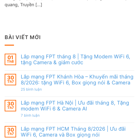
quang, Truyền [...]
BÀI VIẾT MỚI
Lắp mạng FPT tháng 8 | Tặng Modem WiFi 6,
01
Th8
tặng Camera & giảm cước
Không
có
Lắp mạng FPT Khánh Hòa – Khuyến mãi tháng
30
bình
luận
Th7
8/2026: tặng WiFi 6, Box giọng nói & Camera
ở
Lắp
ở
25 bình luận
mạng
Lắp
FPT
mạng
tháng
FPT
Lắp mạng FPT Hà Nội | Ưu đãi tháng 8, Tặng
30
8
Khánh
Th7
modem WiFi 6 & Camera AI
|
Hòa
Tặng
–
ở
7 bình luận
Modem
Khuyến
Lắp
WiFi
mãi
mạng
6,
tháng
FPT
Lắp mạng FPT HCM Tháng 8/2026 | Ưu đãi
30
tặng
8/2026:
Hà
Camera
tặng
Th7
WiFi 6, Camera và Box giọng nói
Nội
&
WiFi