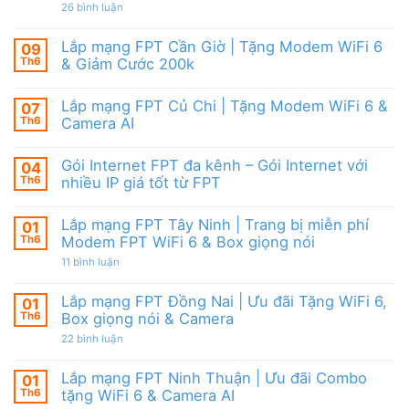
|
giảm
ở
26 bình luận
6,
Ưu
cước
Lắp
Box
đãi
mạng
giọng
tháng
FPT
nói
Lắp mạng FPT Cần Giờ | Tặng Modem WiFi 6
09
8,
HCM
&
Tặng
Th6
& Giảm Cước 200k
Tháng
Camera
modem
8/2026
Không
WiFi
|
có
6
Ưu
Lắp mạng FPT Củ Chi | Tặng Modem WiFi 6 &
07
bình
&
đãi
luận
Camera
Th6
Camera AI
WiFi
ở
AI
6,
Lắp
Không
Camera
mạng
có
và
Gói Internet FPT đa kênh – Gói Internet với
04
FPT
bình
Box
Cần
luận
Th6
nhiều IP giá tốt từ FPT
giọng
Giờ
ở
nói
|
Lắp
Không
Tặng
mạng
có
Lắp mạng FPT Tây Ninh | Trang bị miễn phí
01
Modem
FPT
bình
WiFi
Củ
luận
Th6
Modem FPT WiFi 6 & Box giọng nói
6
Chi
ở
&
|
Gói
ở
11 bình luận
Giảm
Tặng
Internet
Lắp
Cước
Modem
FPT
mạng
200k
WiFi
đa
FPT
Lắp mạng FPT Đồng Nai | Ưu đãi Tặng WiFi 6,
01
6
kênh
Tây
Th6
Box giọng nói & Camera
&
–
Ninh
Camera
Gói
|
ở
22 bình luận
AI
Internet
Trang
Lắp
với
bị
mạng
nhiều
miễn
FPT
Lắp mạng FPT Ninh Thuận | Ưu đãi Combo
01
IP
phí
Đồng
giá
Modem
Th6
tặng WiFi 6 & Camera AI
Nai
tốt
FPT