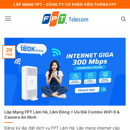
Bỏ
LẮP MẠNG FPT - CÔNG TY CỔ PHẦN VIỄN THÔNG FPT
qua
nội
dung
29
Th5
Lắp Mạng FPT Lâm Hà, Lâm Đồng ⚡️ Ưu Đãi Combo WiFi 6 &
Camera An Ninh
Đăng ký lắp đặt dịch vụ FPT Lâm Hà: Lắp mạng internet cáp