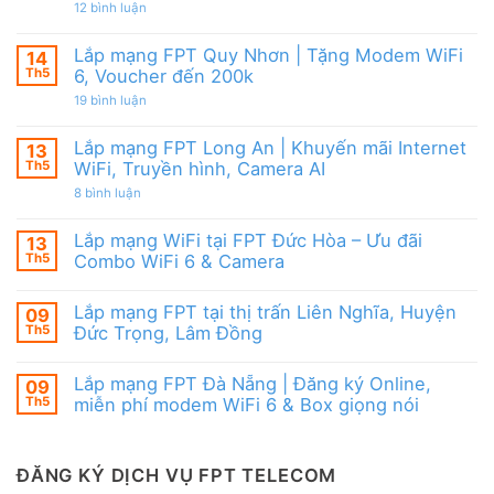
|
từ
ở
12 bình luận
WiFi
Ưu
FPT
Lắp
6
đãi
mạng
&
Tặng
FPT
Box
Lắp mạng FPT Quy Nhơn | Tặng Modem WiFi
14
WiFi
Ninh
giọng
6,
Th5
6, Voucher đến 200k
Thuận
nói
Box
|
ở
19 bình luận
giọng
Ưu
Lắp
nói
đãi
mạng
&
Combo
FPT
Camera
Lắp mạng FPT Long An | Khuyến mãi Internet
13
tặng
Quy
WiFi
Th5
WiFi, Truyền hình, Camera AI
Nhơn
6
|
ở
8 bình luận
&
Tặng
Lắp
Camera
Modem
mạng
AI
WiFi
FPT
Lắp mạng WiFi tại FPT Đức Hòa – Ưu đãi
13
6,
Long
Voucher
Th5
Combo WiFi 6 & Camera
An
đến
|
Không
200k
Khuyến
có
mãi
Lắp mạng FPT tại thị trấn Liên Nghĩa, Huyện
09
bình
Internet
luận
Th5
Đức Trọng, Lâm Đồng
WiFi,
ở
Truyền
Lắp
Không
hình,
mạng
có
Camera
Lắp mạng FPT Đà Nẵng | Đăng ký Online,
09
WiFi
bình
AI
tại
luận
Th5
miễn phí modem WiFi 6 & Box giọng nói
FPT
ở
Đức
Lắp
Không
Hòa
mạng
có
–
FPT
bình
Ưu
tại
luận
ĐĂNG KÝ DỊCH VỤ FPT TELECOM
đãi
thị
ở