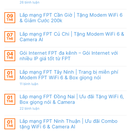
|
giảm
ở
26 bình luận
6,
Ưu
cước
Lắp
Box
đãi
mạng
giọng
tháng
FPT
nói
Lắp mạng FPT Cần Giờ | Tặng Modem WiFi 6
09
8,
HCM
&
Tặng
Th6
& Giảm Cước 200k
Tháng
Camera
modem
8/2026
Không
WiFi
|
có
6
Ưu
Lắp mạng FPT Củ Chi | Tặng Modem WiFi 6 &
07
bình
&
đãi
luận
Camera
Th6
Camera AI
WiFi
ở
AI
6,
Lắp
Không
Camera
mạng
có
và
Gói Internet FPT đa kênh – Gói Internet với
04
FPT
bình
Box
Cần
luận
Th6
nhiều IP giá tốt từ FPT
giọng
Giờ
ở
nói
|
Lắp
Không
Tặng
mạng
có
Lắp mạng FPT Tây Ninh | Trang bị miễn phí
01
Modem
FPT
bình
WiFi
Củ
luận
Th6
Modem FPT WiFi 6 & Box giọng nói
6
Chi
ở
&
|
Gói
ở
11 bình luận
Giảm
Tặng
Internet
Lắp
Cước
Modem
FPT
mạng
200k
WiFi
đa
FPT
Lắp mạng FPT Đồng Nai | Ưu đãi Tặng WiFi 6,
01
6
kênh
Tây
Th6
Box giọng nói & Camera
&
–
Ninh
Camera
Gói
|
ở
22 bình luận
AI
Internet
Trang
Lắp
với
bị
mạng
nhiều
miễn
FPT
Lắp mạng FPT Ninh Thuận | Ưu đãi Combo
01
IP
phí
Đồng
giá
Modem
Th6
tặng WiFi 6 & Camera AI
Nai
tốt
FPT