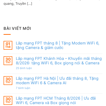
quang, Truyền [...]
BÀI VIẾT MỚI
Lắp mạng FPT tháng 8 | Tặng Modem WiFi 6,
01
Th8
tặng Camera & giảm cước
Không
có
Lắp mạng FPT Khánh Hòa – Khuyến mãi tháng
30
bình
luận
Th7
8/2026: tặng WiFi 6, Box giọng nói & Camera
ở
Lắp
ở
25 bình luận
mạng
Lắp
FPT
mạng
tháng
FPT
Lắp mạng FPT Hà Nội | Ưu đãi tháng 8, Tặng
30
8
Khánh
Th7
modem WiFi 6 & Camera AI
|
Hòa
Tặng
–
ở
7 bình luận
Modem
Khuyến
Lắp
WiFi
mãi
mạng
6,
tháng
FPT
Lắp mạng FPT HCM Tháng 8/2026 | Ưu đãi
30
tặng
8/2026:
Hà
Camera
tặng
Th7
WiFi 6, Camera và Box giọng nói
Nội
&
WiFi