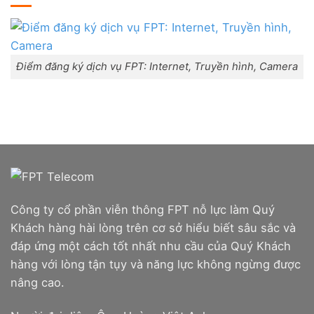
Combo
trấn
Lắp
WiFi
Liên
mạng
6
Nghĩa,
FPT
&
Huyện
Đà
Camera
Đức
Nẵng
Trọng,
|
Lâm
Đăng
Điểm đăng ký dịch vụ FPT: Internet, Truyền hình, Camera
Đồng
ký
Online,
miễn
phí
modem
WiFi
6
&
Box
giọng
nói
Công ty cổ phần viễn thông FPT nỗ lực làm Quý
Khách hàng hài lòng trên cơ sở hiểu biết sâu sắc và
đáp ứng một cách tốt nhất nhu cầu của Quý Khách
hàng với lòng tận tụy và năng lực không ngừng được
nâng cao.