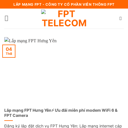
Bỏ
LẮP MẠNG FPT - CÔNG TY CỔ PHẦN VIỄN THÔNG FPT
qua
nội
dung
04
Th8
Lắp mạng FPT Hưng Yên⚡️ Ưu đãi miễn phí modem WiFi 6 &
FPT Camera
Đăng ký lắp đặt dịch vụ FPT Hưng Yên: Lắp mạng internet cáp