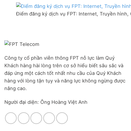
thị
mạng
Ưu
trấn
FPT
đãi
Liên
Điểm đăng ký dịch vụ FPT: Internet, Truyền hình,
Đà
Combo
Nghĩa,
Nẵng
WiFi
Huyện
|
6
Đức
Đăng
&
Trọng,
ký
Camera
Lâm
Online,
Đồng
miễn
phí
modem
Công ty cổ phần viễn thông FPT nỗ lực làm Quý
WiFi
Khách hàng hài lòng trên cơ sở hiểu biết sâu sắc và
6
&
đáp ứng một cách tốt nhất nhu cầu của Quý Khách
Box
hàng với lòng tận tụy và năng lực không ngừng được
giọng
nâng cao.
nói
Người đại diện: Ông Hoàng Việt Anh