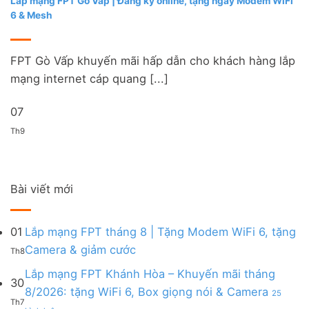
Lắp mạng FPT Gò Vấp | Đăng ký online, tặng ngay Modem WiFi
6 & Mesh
FPT Gò Vấp khuyến mãi hấp dẫn cho khách hàng lắp
mạng internet cáp quang [...]
07
Th9
Bài viết mới
01
Lắp mạng FPT tháng 8 | Tặng Modem WiFi 6, tặng
Không
Camera & giảm cước
Th8
có
bình
Lắp mạng FPT Khánh Hòa – Khuyến mãi tháng
30
luận
8/2026: tặng WiFi 6, Box giọng nói & Camera
25
ở
Th7
ở
Lắp