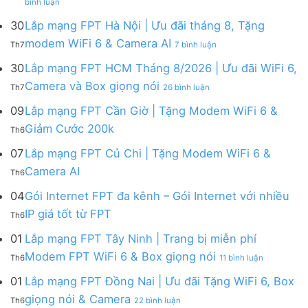
bình luận
Lắp
mạng
mạng
FPT
30
Lắp mạng FPT Hà Nội | Ưu đãi tháng 8, Tặng
FPT
tháng
ở
modem WiFi 6 & Camera AI
Th7
7 bình luận
Khánh
8
Lắp
Hòa
|
mạng
30
Lắp mạng FPT HCM Tháng 8/2026 | Ưu đãi WiFi 6,
–
Tặng
FPT
ở
Camera và Box giọng nói
Khuyến
Modem
Th7
26 bình luận
Hà
Lắp
mãi
WiFi
Nội
mạng
09
Lắp mạng FPT Cần Giờ | Tặng Modem WiFi 6 &
tháng
6,
|
FPT
8/2026:
tặng
Không
Giảm Cước 200k
Ưu
Th6
HCM
tặng
Camera
có
đãi
Tháng
WiFi
&
bình
07
Lắp mạng FPT Củ Chi | Tặng Modem WiFi 6 &
tháng
8/2026
6,
giảm
luận
8,
Không
Camera AI
|
Box
cước
Th6
ở
Tặng
có
Ưu
giọng
Lắp
modem
bình
04
Gói Internet FPT đa kênh – Gói Internet với nhiều
đãi
nói
mạng
WiFi
luận
WiFi
&
Không
FPT
IP giá tốt từ FPT
6
Th6
ở
6,
Camera
có
Cần
&
Lắp
Camera
bình
Giờ
01
Lắp mạng FPT Tây Ninh | Trang bị miễn phí
Camera
mạng
và
luận
|
AI
ở
FPT
Modem FPT WiFi 6 & Box giọng nói
Box
Th6
11 bình luận
ở
Tặng
Lắp
Củ
giọng
Gói
Modem
mạng
Chi
01
Lắp mạng FPT Đồng Nai | Ưu đãi Tặng WiFi 6, Box
nói
Internet
WiFi
FPT
|
ở
FPT
giọng nói & Camera
6
Th6
22 bình luận
Tây
Tặng
Lắp