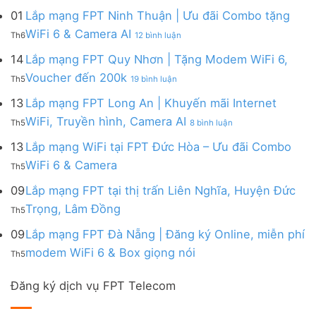
đa
&
Ninh
Modem
mạng
kênh
01
Lắp mạng FPT Ninh Thuận | Ưu đãi Combo tặng
Giảm
|
WiFi
FPT
–
Cước
ở
WiFi 6 & Camera AI
Trang
6
Th6
12 bình luận
Đồng
Gói
200k
Lắp
bị
&
Nai
Internet
mạng
14
Lắp mạng FPT Quy Nhơn | Tặng Modem WiFi 6,
miễn
Camera
|
với
FPT
phí
AI
ở
Voucher đến 200k
Ưu
nhiều
Th5
19 bình luận
Ninh
Modem
Lắp
đãi
IP
Thuận
FPT
mạng
13
Lắp mạng FPT Long An | Khuyến mãi Internet
Tặng
giá
|
WiFi
FPT
WiFi
tốt
ở
WiFi, Truyền hình, Camera AI
Ưu
6
Th5
8 bình luận
Quy
6,
từ
Lắp
đãi
&
Nhơn
Box
FPT
mạng
13
Lắp mạng WiFi tại FPT Đức Hòa – Ưu đãi Combo
Combo
Box
|
giọng
FPT
tặng
giọng
Không
WiFi 6 & Camera
Tặng
nói
Th5
Long
WiFi
nói
có
Modem
&
An
6
bình
09
Lắp mạng FPT tại thị trấn Liên Nghĩa, Huyện Đức
WiFi
Camera
|
&
luận
6,
Không
Trọng, Lâm Đồng
Khuyến
Camera
Th5
ở
Voucher
có
mãi
AI
Lắp
đến
bình
09
Lắp mạng FPT Đà Nẵng | Đăng ký Online, miễn phí
Internet
mạng
200k
luận
WiFi,
Không
WiFi
modem WiFi 6 & Box giọng nói
Th5
ở
Truyền
có
tại
Lắp
hình,
bình
FPT
mạng
Camera
Đăng ký dịch vụ FPT Telecom
luận
Đức
FPT
AI
ở
Hòa
tại
Lắp
–