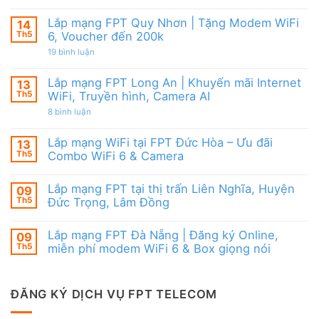
FPT
Lắp
6
đãi
mạng
&
Tặng
FPT
Box
Lắp mạng FPT Quy Nhơn | Tặng Modem WiFi
14
WiFi
Ninh
giọng
6,
Th5
6, Voucher đến 200k
Thuận
nói
Box
|
ở
19 bình luận
giọng
Ưu
Lắp
nói
đãi
mạng
&
Combo
FPT
Camera
Lắp mạng FPT Long An | Khuyến mãi Internet
13
tặng
Quy
WiFi
Th5
WiFi, Truyền hình, Camera AI
Nhơn
6
|
ở
8 bình luận
&
Tặng
Lắp
Camera
Modem
mạng
AI
WiFi
FPT
Lắp mạng WiFi tại FPT Đức Hòa – Ưu đãi
13
6,
Long
Voucher
Th5
Combo WiFi 6 & Camera
An
đến
|
Không
200k
Khuyến
có
mãi
Lắp mạng FPT tại thị trấn Liên Nghĩa, Huyện
09
bình
Internet
luận
Th5
Đức Trọng, Lâm Đồng
WiFi,
ở
Truyền
Lắp
Không
hình,
mạng
có
Camera
Lắp mạng FPT Đà Nẵng | Đăng ký Online,
09
WiFi
bình
AI
tại
luận
Th5
miễn phí modem WiFi 6 & Box giọng nói
FPT
ở
Đức
Lắp
Không
Hòa
mạng
có
–
FPT
bình
Ưu
tại
luận
ĐĂNG KÝ DỊCH VỤ FPT TELECOM
đãi
thị
ở
Combo
trấn
Lắp
WiFi
Liên
mạng