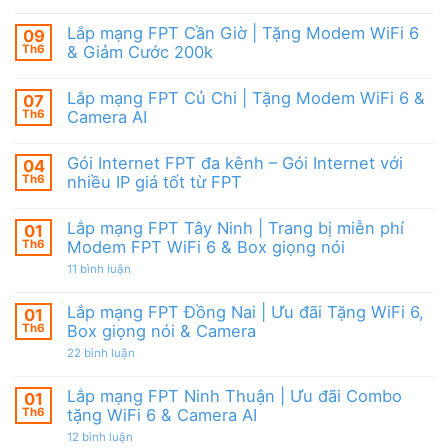
cước
Lắp
Box
đãi
mạng
giọng
tháng
FPT
nói
Lắp mạng FPT Cần Giờ | Tặng Modem WiFi 6
09
8,
HCM
&
Tặng
Th6
& Giảm Cước 200k
Tháng
Camera
modem
8/2026
Không
WiFi
|
có
6
Ưu
Lắp mạng FPT Củ Chi | Tặng Modem WiFi 6 &
07
bình
&
đãi
luận
Camera
Th6
Camera AI
WiFi
ở
AI
6,
Lắp
Không
Camera
mạng
có
và
Gói Internet FPT đa kênh – Gói Internet với
04
FPT
bình
Box
Cần
luận
Th6
nhiều IP giá tốt từ FPT
giọng
Giờ
ở
nói
|
Lắp
Không
Tặng
mạng
có
Lắp mạng FPT Tây Ninh | Trang bị miễn phí
01
Modem
FPT
bình
WiFi
Củ
luận
Th6
Modem FPT WiFi 6 & Box giọng nói
6
Chi
ở
&
|
Gói
ở
11 bình luận
Giảm
Tặng
Internet
Lắp
Cước
Modem
FPT
mạng
200k
WiFi
đa
FPT
Lắp mạng FPT Đồng Nai | Ưu đãi Tặng WiFi 6,
01
6
kênh
Tây
Th6
Box giọng nói & Camera
&
–
Ninh
Camera
Gói
|
ở
22 bình luận
AI
Internet
Trang
Lắp
với
bị
mạng
nhiều
miễn
FPT
Lắp mạng FPT Ninh Thuận | Ưu đãi Combo
01
IP
phí
Đồng
giá
Modem
Th6
tặng WiFi 6 & Camera AI
Nai
tốt
FPT
|
từ
ở
12 bình luận
WiFi
Ưu