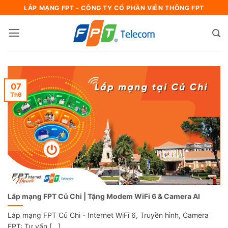
Bỏ
LẮP MẠNG FPT - CÔNG TY CỔ PHẦN VIỄN THÔNG FPT
qua
nội
dung
07
Th6
Lắp mạng FPT Củ Chi | Tặng Modem WiFi 6 & Camera AI
Lắp mạng FPT Củ Chi - Internet WiFi 6, Truyền hình, Camera
FPT: Tư vấn [...]