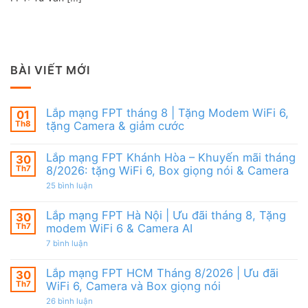
BÀI VIẾT MỚI
Lắp mạng FPT tháng 8 | Tặng Modem WiFi 6,
01
Th8
tặng Camera & giảm cước
Không
có
Lắp mạng FPT Khánh Hòa – Khuyến mãi tháng
30
bình
luận
Th7
8/2026: tặng WiFi 6, Box giọng nói & Camera
ở
Lắp
ở
25 bình luận
mạng
Lắp
FPT
mạng
tháng
FPT
Lắp mạng FPT Hà Nội | Ưu đãi tháng 8, Tặng
30
8
Khánh
Th7
modem WiFi 6 & Camera AI
|
Hòa
Tặng
–
ở
7 bình luận
Modem
Khuyến
Lắp
WiFi
mãi
mạng
6,
tháng
FPT
Lắp mạng FPT HCM Tháng 8/2026 | Ưu đãi
30
tặng
8/2026:
Hà
Camera
tặng
Th7
WiFi 6, Camera và Box giọng nói
Nội
&
WiFi
|
giảm
ở
26 bình luận
6,
Ưu