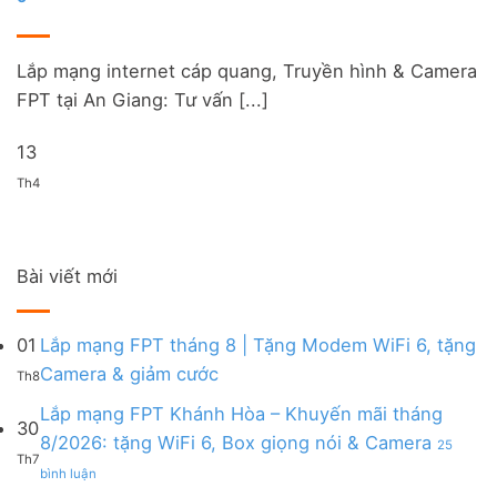
Lắp mạng internet cáp quang, Truyền hình & Camera
FPT tại An Giang: Tư vấn [...]
13
Th4
Bài viết mới
01
Lắp mạng FPT tháng 8 | Tặng Modem WiFi 6, tặng
Không
Camera & giảm cước
Th8
có
bình
Lắp mạng FPT Khánh Hòa – Khuyến mãi tháng
30
luận
8/2026: tặng WiFi 6, Box giọng nói & Camera
25
ở
Th7
ở
Lắp
bình luận
Lắp
mạng