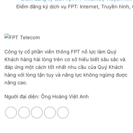
FPT
đãi
Liên
Điểm đăng ký dịch vụ FPT: Internet, Truyền hình,
Đà
Combo
Nghĩa,
Nẵng
WiFi
Huyện
|
6
Đức
Đăng
&
Trọng,
ký
Camera
Lâm
Online,
Đồng
miễn
phí
modem
Công ty cổ phần viễn thông FPT nỗ lực làm Quý
WiFi
Khách hàng hài lòng trên cơ sở hiểu biết sâu sắc và
6
&
đáp ứng một cách tốt nhất nhu cầu của Quý Khách
Box
hàng với lòng tận tụy và năng lực không ngừng được
giọng
nâng cao.
nói
Người đại diện: Ông Hoàng Việt Anh