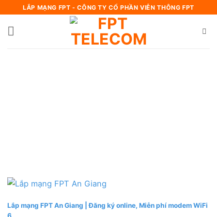
Bỏ
LẮP MẠNG FPT - CÔNG TY CỔ PHẦN VIỄN THÔNG FPT
qua
nội
dung
Lắp mạng FPT An Giang | Đăng ký online, Miễn phí modem WiFi
6