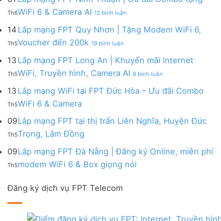
|
WiFi
FPT
–
Cước
ở
WiFi 6 & Camera AI
Trang
6
Th6
12 bình luận
Đồng
Gói
200k
Lắp
bị
&
Nai
Internet
mạng
14
Lắp mạng FPT Quy Nhơn | Tặng Modem WiFi 6,
miễn
Camera
|
với
FPT
phí
AI
ở
Voucher đến 200k
Ưu
nhiều
Th5
19 bình luận
Ninh
Modem
Lắp
đãi
IP
Thuận
FPT
mạng
13
Lắp mạng FPT Long An | Khuyến mãi Internet
Tặng
giá
|
WiFi
FPT
WiFi
tốt
ở
WiFi, Truyền hình, Camera AI
Ưu
6
Th5
8 bình luận
Quy
6,
từ
Lắp
đãi
&
Nhơn
Box
FPT
mạng
13
Lắp mạng WiFi tại FPT Đức Hòa – Ưu đãi Combo
Combo
Box
|
giọng
FPT
tặng
giọng
Không
WiFi 6 & Camera
Tặng
nói
Th5
Long
WiFi
nói
có
Modem
&
An
6
bình
09
Lắp mạng FPT tại thị trấn Liên Nghĩa, Huyện Đức
WiFi
Camera
|
&
luận
6,
Không
Trọng, Lâm Đồng
Khuyến
Camera
Th5
ở
Voucher
có
mãi
AI
Lắp
đến
bình
09
Lắp mạng FPT Đà Nẵng | Đăng ký Online, miễn phí
Internet
mạng
200k
luận
WiFi,
Không
WiFi
modem WiFi 6 & Box giọng nói
Th5
ở
Truyền
có
tại
Lắp
hình,
bình
FPT
mạng
Camera
Đăng ký dịch vụ FPT Telecom
luận
Đức
FPT
AI
ở
Hòa
tại
Lắp
–
thị
mạng
Ưu
trấn