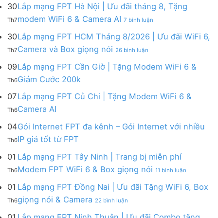
mạng
FPT
30
Lắp mạng FPT Hà Nội | Ưu đãi tháng 8, Tặng
FPT
tháng
ở
modem WiFi 6 & Camera AI
Th7
7 bình luận
Khánh
8
Lắp
Hòa
|
mạng
30
Lắp mạng FPT HCM Tháng 8/2026 | Ưu đãi WiFi 6,
–
Tặng
FPT
ở
Camera và Box giọng nói
Khuyến
Modem
Th7
26 bình luận
Hà
Lắp
mãi
WiFi
Nội
mạng
09
Lắp mạng FPT Cần Giờ | Tặng Modem WiFi 6 &
tháng
6,
|
FPT
8/2026:
tặng
Không
Giảm Cước 200k
Ưu
Th6
HCM
tặng
Camera
có
đãi
Tháng
WiFi
&
bình
07
Lắp mạng FPT Củ Chi | Tặng Modem WiFi 6 &
tháng
8/2026
6,
giảm
luận
8,
Không
Camera AI
|
Box
cước
Th6
ở
Tặng
có
Ưu
giọng
Lắp
modem
bình
04
Gói Internet FPT đa kênh – Gói Internet với nhiều
đãi
nói
mạng
WiFi
luận
WiFi
&
Không
FPT
IP giá tốt từ FPT
6
Th6
ở
6,
Camera
có
Cần
&
Lắp
Camera
bình
Giờ
01
Lắp mạng FPT Tây Ninh | Trang bị miễn phí
Camera
mạng
và
luận
|
AI
ở
FPT
Modem FPT WiFi 6 & Box giọng nói
Box
Th6
11 bình luận
ở
Tặng
Lắp
Củ
giọng
Gói
Modem
mạng
Chi
01
Lắp mạng FPT Đồng Nai | Ưu đãi Tặng WiFi 6, Box
nói
Internet
WiFi
FPT
|
ở
FPT
giọng nói & Camera
6
Th6
22 bình luận
Tây
Tặng
Lắp
đa
&
Ninh
Modem
mạng
kênh
01
Lắp mạng FPT Ninh Thuận | Ưu đãi Combo tặng
Giảm