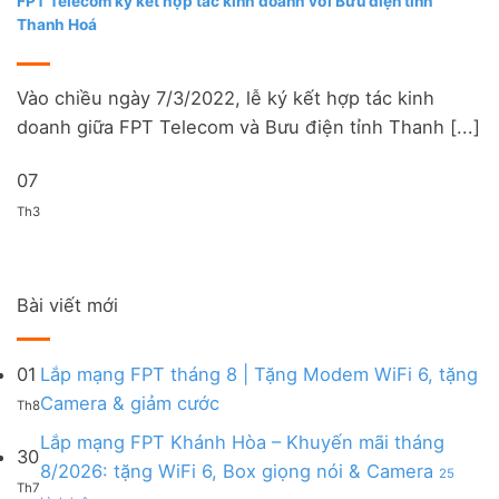
FPT Telecom ký kết hợp tác kinh doanh với Bưu điện tỉnh
Thanh Hoá
Vào chiều ngày 7/3/2022, lễ ký kết hợp tác kinh
doanh giữa FPT Telecom và Bưu điện tỉnh Thanh [...]
07
Th3
Bài viết mới
01
Lắp mạng FPT tháng 8 | Tặng Modem WiFi 6, tặng
Không
Camera & giảm cước
Th8
có
bình
Lắp mạng FPT Khánh Hòa – Khuyến mãi tháng
30
luận
8/2026: tặng WiFi 6, Box giọng nói & Camera
25
ở
Th7
ở
Lắp