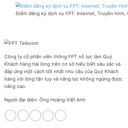
thị
mạng
Ưu
trấn
FPT
đãi
Liên
Điểm đăng ký dịch vụ FPT: Internet, Truyền hình,
Đà
Combo
Nghĩa,
Nẵng
WiFi
Huyện
|
6
Đức
Đăng
&
Trọng,
ký
Camera
Lâm
Online,
Đồng
miễn
phí
modem
Công ty cổ phần viễn thông FPT nỗ lực làm Quý
WiFi
Khách hàng hài lòng trên cơ sở hiểu biết sâu sắc và
6
&
đáp ứng một cách tốt nhất nhu cầu của Quý Khách
Box
hàng với lòng tận tụy và năng lực không ngừng được
giọng
nâng cao.
nói
Người đại diện: Ông Hoàng Việt Anh