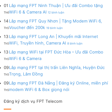
đa
&
Ninh
Modem
mạng
kênh
01
Lắp mạng FPT Ninh Thuận | Ưu đãi Combo tặng
Giảm
|
WiFi
FPT
–
Cước
ở
WiFi 6 & Camera AI
Trang
6
Th6
12 bình luận
Đồng
Gói
200k
Lắp
bị
&
Nai
Internet
mạng
14
Lắp mạng FPT Quy Nhơn | Tặng Modem WiFi 6,
miễn
Camera
|
với
FPT
phí
AI
ở
Voucher đến 200k
Ưu
nhiều
Th5
19 bình luận
Ninh
Modem
Lắp
đãi
IP
Thuận
FPT
mạng
13
Lắp mạng FPT Long An | Khuyến mãi Internet
Tặng
giá
|
WiFi
FPT
WiFi
tốt
ở
WiFi, Truyền hình, Camera AI
Ưu
6
Th5
8 bình luận
Quy
6,
từ
Lắp
đãi
&
Nhơn
Box
FPT
mạng
13
Lắp mạng WiFi tại FPT Đức Hòa – Ưu đãi Combo
Combo
Box
|
giọng
FPT
tặng
giọng
Không
WiFi 6 & Camera
Tặng
nói
Th5
Long
WiFi
nói
có
Modem
&
An
6
bình
09
Lắp mạng FPT tại thị trấn Liên Nghĩa, Huyện Đức
WiFi
Camera
|
&
luận
6,
Không
Trọng, Lâm Đồng
Khuyến
Camera
Th5
ở
Voucher
có
mãi
AI
Lắp
đến
bình
09
Lắp mạng FPT Đà Nẵng | Đăng ký Online, miễn phí
Internet
mạng
200k
luận
WiFi,
Không
WiFi
modem WiFi 6 & Box giọng nói
Th5
ở
Truyền
có
tại
Lắp
hình,
bình
FPT
mạng
Camera
Đăng ký dịch vụ FPT Telecom
luận
Đức
FPT
AI
ở
Hòa
tại
Lắp
–