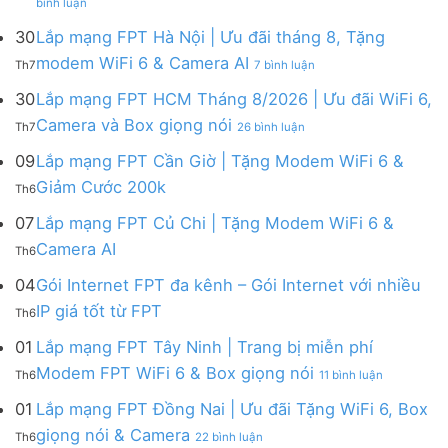
bình luận
Lắp
mạng
mạng
FPT
30
Lắp mạng FPT Hà Nội | Ưu đãi tháng 8, Tặng
FPT
tháng
ở
modem WiFi 6 & Camera AI
Th7
7 bình luận
Khánh
8
Lắp
Hòa
|
mạng
30
Lắp mạng FPT HCM Tháng 8/2026 | Ưu đãi WiFi 6,
–
Tặng
FPT
ở
Camera và Box giọng nói
Khuyến
Modem
Th7
26 bình luận
Hà
Lắp
mãi
WiFi
Nội
mạng
09
Lắp mạng FPT Cần Giờ | Tặng Modem WiFi 6 &
tháng
6,
|
FPT
8/2026:
tặng
Không
Giảm Cước 200k
Ưu
Th6
HCM
tặng
Camera
có
đãi
Tháng
WiFi
&
bình
07
Lắp mạng FPT Củ Chi | Tặng Modem WiFi 6 &
tháng
8/2026
6,
giảm
luận
8,
Không
Camera AI
|
Box
cước
Th6
ở
Tặng
có
Ưu
giọng
Lắp
modem
bình
04
Gói Internet FPT đa kênh – Gói Internet với nhiều
đãi
nói
mạng
WiFi
luận
WiFi
&
Không
FPT
IP giá tốt từ FPT
6
Th6
ở
6,
Camera
có
Cần
&
Lắp
Camera
bình
Giờ
01
Lắp mạng FPT Tây Ninh | Trang bị miễn phí
Camera
mạng
và
luận
|
AI
ở
FPT
Modem FPT WiFi 6 & Box giọng nói
Box
Th6
11 bình luận
ở
Tặng
Lắp
Củ
giọng
Gói
Modem
mạng
Chi
01
Lắp mạng FPT Đồng Nai | Ưu đãi Tặng WiFi 6, Box
nói
Internet
WiFi
FPT
|
ở
FPT
giọng nói & Camera
6
Th6
22 bình luận
Tây
Tặng
Lắp