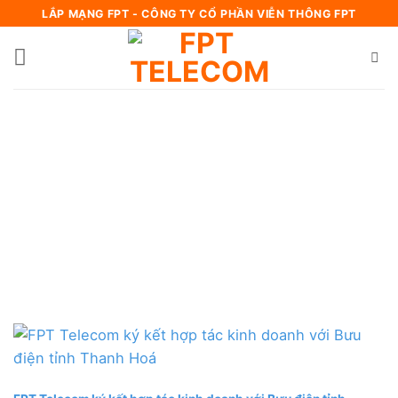
Bỏ
LẮP MẠNG FPT - CÔNG TY CỔ PHẦN VIỄN THÔNG FPT
qua
nội
dung