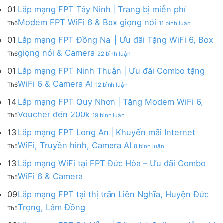
&
Lắp
Camera
bình
Giờ
01
Lắp mạng FPT Tây Ninh | Trang bị miễn phí
Camera
mạng
và
luận
|
AI
ở
FPT
Modem FPT WiFi 6 & Box giọng nói
Box
Th6
11 bình luận
ở
Tặng
Lắp
Củ
giọng
Gói
Modem
mạng
Chi
01
Lắp mạng FPT Đồng Nai | Ưu đãi Tặng WiFi 6, Box
nói
Internet
WiFi
FPT
|
ở
FPT
giọng nói & Camera
6
Th6
22 bình luận
Tây
Tặng
Lắp
đa
&
Ninh
Modem
mạng
kênh
01
Lắp mạng FPT Ninh Thuận | Ưu đãi Combo tặng
Giảm
|
WiFi
FPT
–
Cước
ở
WiFi 6 & Camera AI
Trang
6
Th6
12 bình luận
Đồng
Gói
200k
Lắp
bị
&
Nai
Internet
mạng
14
Lắp mạng FPT Quy Nhơn | Tặng Modem WiFi 6,
miễn
Camera
|
với
FPT
phí
AI
ở
Voucher đến 200k
Ưu
nhiều
Th5
19 bình luận
Ninh
Modem
Lắp
đãi
IP
Thuận
FPT
mạng
13
Lắp mạng FPT Long An | Khuyến mãi Internet
Tặng
giá
|
WiFi
FPT
WiFi
tốt
ở
WiFi, Truyền hình, Camera AI
Ưu
6
Th5
8 bình luận
Quy
6,
từ
Lắp
đãi
&
Nhơn
Box
FPT
mạng
13
Lắp mạng WiFi tại FPT Đức Hòa – Ưu đãi Combo
Combo
Box
|
giọng
FPT
tặng
giọng
Không
WiFi 6 & Camera
Tặng
nói
Th5
Long
WiFi
nói
có
Modem
&
An
6
bình
09
Lắp mạng FPT tại thị trấn Liên Nghĩa, Huyện Đức
WiFi
Camera
|
&
luận
6,
Không
Trọng, Lâm Đồng
Khuyến
Camera
Th5
ở
Voucher
có
mãi
AI
Lắp
đến
bình