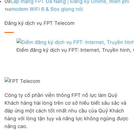
09
Lắp mạng FPT Đà Nẵng | Đăng ký Online, miễn phí
Internet
mạng
200k
luận
WiFi,
Không
WiFi
modem WiFi 6 & Box giọng nói
Th5
ở
Truyền
có
tại
Lắp
hình,
bình
FPT
mạng
Camera
Đăng ký dịch vụ FPT Telecom
luận
Đức
FPT
AI
ở
Hòa
tại
Lắp
–
thị
mạng
Ưu
trấn
FPT
đãi
Liên
Điểm đăng ký dịch vụ FPT: Internet, Truyền hình,
Đà
Combo
Nghĩa,
Nẵng
WiFi
Huyện
|
6
Đức
Đăng
&
Trọng,
ký
Camera
Lâm
Online,
Đồng
miễn
phí
modem
Công ty cổ phần viễn thông FPT nỗ lực làm Quý
WiFi
Khách hàng hài lòng trên cơ sở hiểu biết sâu sắc và
6
&
đáp ứng một cách tốt nhất nhu cầu của Quý Khách
Box
hàng với lòng tận tụy và năng lực không ngừng được
giọng
nâng cao.
nói