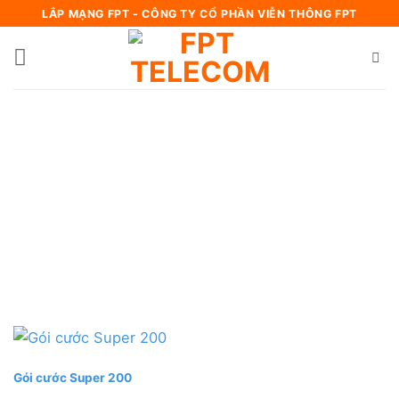
Bỏ
LẮP MẠNG FPT - CÔNG TY CỔ PHẦN VIỄN THÔNG FPT
qua
nội
dung
Gói cước Super 200