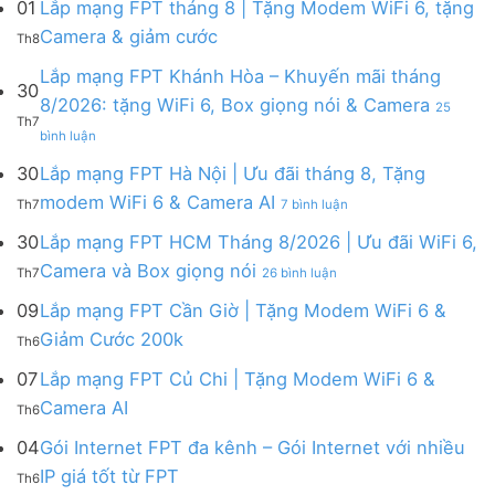
01
Lắp mạng FPT tháng 8 | Tặng Modem WiFi 6, tặng
Không
Camera & giảm cước
Th8
có
bình
Lắp mạng FPT Khánh Hòa – Khuyến mãi tháng
30
luận
8/2026: tặng WiFi 6, Box giọng nói & Camera
25
ở
Th7
ở
Lắp
bình luận
Lắp
mạng
mạng
FPT
30
Lắp mạng FPT Hà Nội | Ưu đãi tháng 8, Tặng
FPT
tháng
ở
modem WiFi 6 & Camera AI
Th7
7 bình luận
Khánh
8
Lắp
Hòa
|
mạng
30
Lắp mạng FPT HCM Tháng 8/2026 | Ưu đãi WiFi 6,
–
Tặng
FPT
ở
Camera và Box giọng nói
Khuyến
Modem
Th7
26 bình luận
Hà
Lắp
mãi
WiFi
Nội
mạng
09
Lắp mạng FPT Cần Giờ | Tặng Modem WiFi 6 &
tháng
6,
|
FPT
8/2026:
tặng
Không
Giảm Cước 200k
Ưu
Th6
HCM
tặng
Camera
có
đãi
Tháng
WiFi
&
bình
07
Lắp mạng FPT Củ Chi | Tặng Modem WiFi 6 &
tháng
8/2026
6,
giảm
luận
8,
Không
Camera AI
|
Box
cước
Th6
ở
Tặng
có
Ưu
giọng
Lắp
modem
bình
04
Gói Internet FPT đa kênh – Gói Internet với nhiều
đãi
nói
mạng
WiFi
luận
WiFi
&
Không
FPT
IP giá tốt từ FPT
6
Th6
ở
6,
Camera
có
Cần