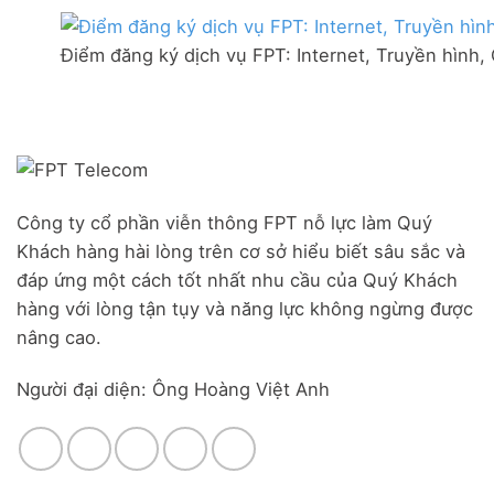
thị
mạng
Ưu
trấn
FPT
đãi
Liên
Điểm đăng ký dịch vụ FPT: Internet, Truyền hình,
Đà
Combo
Nghĩa,
Nẵng
WiFi
Huyện
|
6
Đức
Đăng
&
Trọng,
ký
Camera
Lâm
Online,
Đồng
miễn
phí
modem
Công ty cổ phần viễn thông FPT nỗ lực làm Quý
WiFi
Khách hàng hài lòng trên cơ sở hiểu biết sâu sắc và
6
&
đáp ứng một cách tốt nhất nhu cầu của Quý Khách
Box
hàng với lòng tận tụy và năng lực không ngừng được
giọng
nâng cao.
nói
Người đại diện: Ông Hoàng Việt Anh