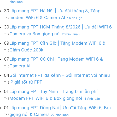
Lắp
bình luận
Lắp
mạng
mạng
FPT
30
Lắp mạng FPT Hà Nội | Ưu đãi tháng 8, Tặng
FPT
tháng
ở
modem WiFi 6 & Camera AI
Th7
7 bình luận
Khánh
8
Lắp
Hòa
|
mạng
30
Lắp mạng FPT HCM Tháng 8/2026 | Ưu đãi WiFi 6,
–
Tặng
FPT
ở
Camera và Box giọng nói
Khuyến
Modem
Th7
26 bình luận
Hà
Lắp
mãi
WiFi
Nội
mạng
09
Lắp mạng FPT Cần Giờ | Tặng Modem WiFi 6 &
tháng
6,
|
FPT
8/2026:
tặng
Không
Giảm Cước 200k
Ưu
Th6
HCM
tặng
Camera
có
đãi
Tháng
WiFi
&
bình
07
Lắp mạng FPT Củ Chi | Tặng Modem WiFi 6 &
tháng
8/2026
6,
giảm
luận
8,
Không
Camera AI
|
Box
cước
Th6
ở
Tặng
có
Ưu
giọng
Lắp
modem
bình
04
Gói Internet FPT đa kênh – Gói Internet với nhiều
đãi
nói
mạng
WiFi
luận
WiFi
&
Không
FPT
IP giá tốt từ FPT
6
Th6
ở
6,
Camera
có
Cần
&
Lắp
Camera
bình
Giờ
01
Lắp mạng FPT Tây Ninh | Trang bị miễn phí
Camera
mạng
và
luận
|
AI
ở
FPT
Modem FPT WiFi 6 & Box giọng nói
Box
Th6
11 bình luận
ở
Tặng
Lắp
Củ
giọng
Gói
Modem
mạng
Chi
01
Lắp mạng FPT Đồng Nai | Ưu đãi Tặng WiFi 6, Box
nói
Internet
WiFi
FPT
|
ở
FPT
giọng nói & Camera
6
Th6
22 bình luận
Tây
Tặng