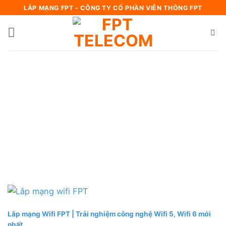
Bỏ
LẮP MẠNG FPT - CÔNG TY CỔ PHẦN VIỄN THÔNG FPT
qua
nội
dung
Lắp mạng Wifi FPT | Trải nghiệm công nghệ Wifi 5, Wifi 6 mới
nhất