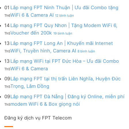
Lắp
đa
&
Ninh
Modem
mạng
kênh
01
Lắp mạng FPT Ninh Thuận | Ưu đãi Combo tặng
Giảm
|
WiFi
FPT
–
Cước
ở
WiFi 6 & Camera AI
Trang
6
Th6
12 bình luận
Đồng
Gói
200k
Lắp
bị
&
Nai
Internet
mạng
14
Lắp mạng FPT Quy Nhơn | Tặng Modem WiFi 6,
miễn
Camera
|
với
FPT
phí
AI
ở
Voucher đến 200k
Ưu
nhiều
Th5
19 bình luận
Ninh
Modem
Lắp
đãi
IP
Thuận
FPT
mạng
13
Lắp mạng FPT Long An | Khuyến mãi Internet
Tặng
giá
|
WiFi
FPT
WiFi
tốt
ở
WiFi, Truyền hình, Camera AI
Ưu
6
Th5
8 bình luận
Quy
6,
từ
Lắp
đãi
&
Nhơn
Box
FPT
mạng
13
Lắp mạng WiFi tại FPT Đức Hòa – Ưu đãi Combo
Combo
Box
|
giọng
FPT
tặng
giọng
Không
WiFi 6 & Camera
Tặng
nói
Th5
Long
WiFi
nói
có
Modem
&
An
6
bình
09
Lắp mạng FPT tại thị trấn Liên Nghĩa, Huyện Đức
WiFi
Camera
|
&
luận
6,
Không
Trọng, Lâm Đồng
Khuyến
Camera
Th5
ở
Voucher
có
mãi
AI
Lắp
đến
bình
09
Lắp mạng FPT Đà Nẵng | Đăng ký Online, miễn phí
Internet
mạng
200k
luận
WiFi,
Không
WiFi
modem WiFi 6 & Box giọng nói
Th5
ở
Truyền
có
tại
Lắp
hình,
bình
FPT
mạng
Camera
Đăng ký dịch vụ FPT Telecom
luận
Đức
FPT
AI
ở
Hòa
tại
Lắp
–