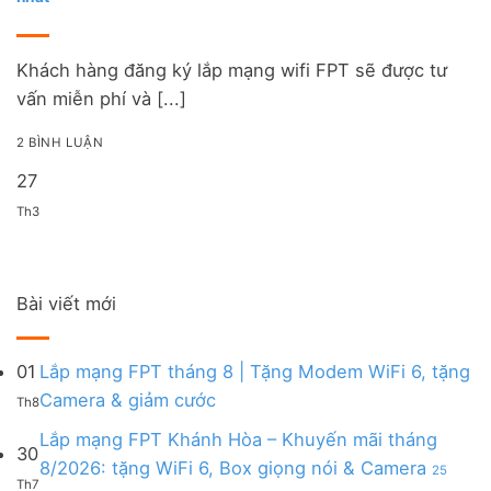
Khách hàng đăng ký lắp mạng wifi FPT sẽ được tư
vấn miễn phí và [...]
2 BÌNH LUẬN
27
Th3
Bài viết mới
01
Lắp mạng FPT tháng 8 | Tặng Modem WiFi 6, tặng
Không
Camera & giảm cước
Th8
có
bình
Lắp mạng FPT Khánh Hòa – Khuyến mãi tháng
30
luận
8/2026: tặng WiFi 6, Box giọng nói & Camera
25
ở
Th7
ở