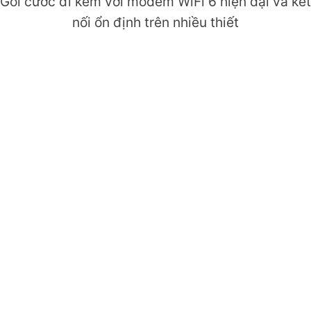
Gói cước đi kèm với modem WiFi 6 hiện đại và kết
nối ổn định trên nhiều thiết
COMBO THỂ THAO META
WIFI 6
369.000đ
Chỉ từ
/tháng
TỐC ĐỘ
(DOWNLOAD/UPLOAD)
1000 Mbps/1000
Mbps