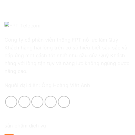
Công ty cổ phần viễn thông FPT nỗ lực làm Quý
Khách hàng hài lòng trên cơ sở hiểu biết sâu sắc và
đáp ứng một cách tốt nhất nhu cầu của Quý Khách
hàng với lòng tận tụy và năng lực không ngừng được
nâng cao.
Người đại diện: Ông Hoàng Việt Anh
sản phẩm dịch vụ