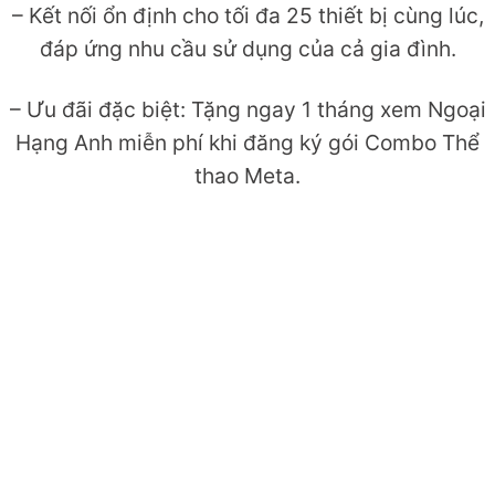
– Kết nối ổn định cho tối đa 25 thiết bị cùng lúc,
đáp ứng nhu cầu sử dụng của cả gia đình.
– Ưu đãi đặc biệt: Tặng ngay 1 tháng xem Ngoại
Hạng Anh miễn phí khi đăng ký gói Combo Thể
thao Meta.
Đăng ký mạng
Internet FPT
Công nghệ hàng đầu, thiết bị Wi-Fi 6 hiện đại mới
nhất
Để lại thông tin để được tư vấn