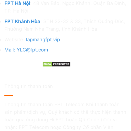
FPT Hà Nội
: 48 Vạn Bảo, Ngọc Khánh, Quận Ba Đình,
TP. Hà Nội.
FPT Khánh Hòa
: STH 22-32 & 33, Thích Quảng Đức,
Phường Nam Nha Trang, tỉnh Khánh Hòa
Website:
lapmangfpt.vip
Mail: YLC@fpt.com
Thông tin thanh toán
Thông tin thanh toán FPT Telecom Khi thanh toán
sản phẩm/dịch vụ, Quý khách có thể thực hiện thanh
toán qua ứng dụng Hi FPT hoặc QR Code (đơn vị
nhận: FPT Telecom hoặc Công ty Cổ phần Viễn