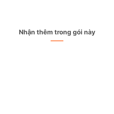
Nhận thêm trong gói này
Modem WiFi AX3000CV2
FPT Play Box
FPT Play VIP