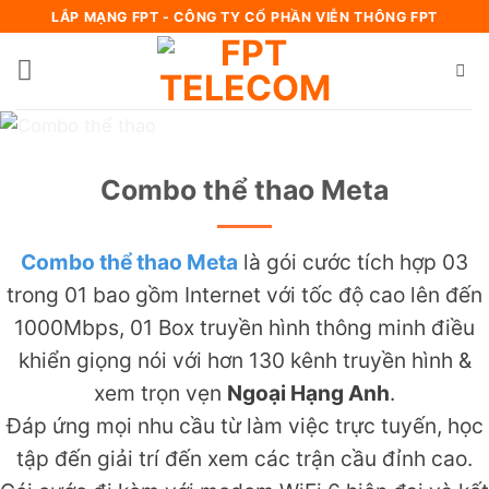
Bỏ
LẮP MẠNG FPT - CÔNG TY CỔ PHẦN VIỄN THÔNG FPT
qua
nội
dung
Combo thể thao Meta
Combo thể thao Meta
là gói cước tích hợp 03
trong 01 bao gồm Internet với tốc độ cao lên đến
1000Mbps, 01 Box truyền hình thông minh điều
khiển giọng nói với hơn 130 kênh truyền hình &
xem trọn vẹn
Ngoại Hạng Anh
.
Đáp ứng mọi nhu cầu từ làm việc trực tuyến, học
tập đến giải trí đến xem các trận cầu đỉnh cao.